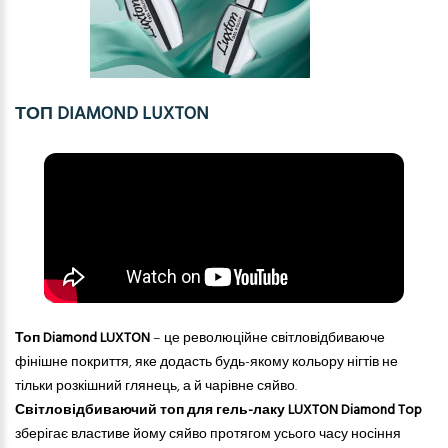
ТОП DIAMOND LUXTON
Топ Diamond LUXTON
– це
революційне світловідбиваюче
фінішне покриття, яке додасть будь-якому кольору
нігтів
не
тільки розкішний глянець, а й чарівне сяйво.
Світловідбиваючий топ для гель-лаку LUXTON Diamond Top
зберігає властиве йому сяйво протягом усього часу
носіння