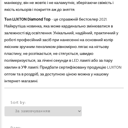
манікюру, він не жовтіє і не каламутніє, зберігаючи свіжість і
якість кольорів і покриття аж до зняття.
Топ LUXTON Diamond Top
- це справжній бестселер 2021.
Найкрутіша новинка, яка може кардинально змінюватися в
залежності від освітлення. Унікальний, надійний, практичний у
роботі професійний засіб при нанесенні на основний колір
якісним зручним пензликом рівномірно лягає на нігтьову
пластину, не розтікається, не стягується, швидко
полімеризується, за лічені секунди в LED лампі або за пару
хвилин в УФ лампі. Придбати сертифіковану продукцію LUXTON
оптом та в роздріб, за доступною ціною можна у нашому
інтернет-магазині.
Sort by: