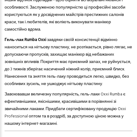
інший відтінок підкладки - щоб оцінити всі візуальні нюанси і
особливості. Заслуженою популярністю ці професійні засоби
користуються як у досвідчених майстрів престижних салонів
краси, так і любителів, які воліють виконувати манікюр
самостійно вдома.
Гель-лак Rumba Oxxi
завдяки своїй консистенції відмінно
наноситься на нігтьову пластину, не розтікається, рівно лягає, не
допускаючи пропусків, захищає манікюр від небажаних
зовнішніх впливів. Покриття має приємний запах, не руйнується,
до 3 тижнів зберігає насичений ніжний колір, приємний блиск.
Нанесення та зняття гель-лаку проводиться легко, швидко, без
особливих зусиль, не ушкоджує нігтьову пластину.
Завоювавши величезну популярність, гель-лаки Oxxi Rumba є
ефективнішими, якіснішими, красивішими в порівнянні зі
звичайними лаками. Придбати сертифіковану продукцію Oxxi
Professional оптом та в роздріб, за доступною ціною можна у
нашому інтернет-магазині.