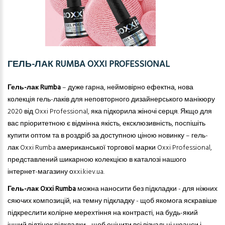
ГЕЛЬ-ЛАК RUMBA OXXI PROFESSIONAL
Гель-лак Rumba
– дуже гарна, неймовірно ефектна, нова
колекція гель-лаків для неповторного дизайнерського манікюру
2020 від Oxxi Professional, яка підкорила жіночі серця. Якщо для
вас пріоритетною є відмінна якість, ексклюзивність, поспішіть
купити оптом та в роздріб за доступною ціною новинку – гель-
лак Oxxi Rumba американської торгової марки Oxxi Professional,
представлений шикарною колекцією в каталозі нашого
інтернет-магазину оxxi.kiev.ua.
Гель-лак
Oxxi Rumba
можна наносити без підкладки - для ніжних
сяючих композицій, на темну підкладку - щоб якомога яскравіше
підкреслити колірне мерехтіння на контрасті, на будь-який