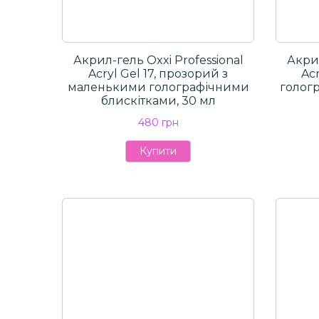
Акрил-гель Oxxi Professional
Акрил
Aсryl Gel 17, прозорий з
Aсr
маленькими голографічними
голог
блискітками, 30 мл
480 грн
Купити