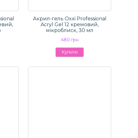
sional
Акрил-гель Oxxi Professional
жевий,
Aсryl Gel 12 кремовий,
л
мікроблиск, 30 мл
480 грн
Купити