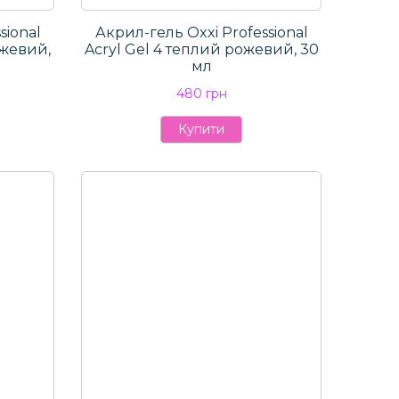
sional
Акрил-гель Oxxi Professional
ожевий,
Aсryl Gel 4 теплий рожевий, 30
мл
480 грн
Купити