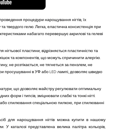
 проведення процедури нарощування нігтів, їх
 та твердого гелю. Легка, еластична консистенція при
актеристиками набагато перевершує акрилові та гелеві
ля нігтьової пластини, відрізняється пластичністю
та
омішок
та
компонентів, що можуть спричинити алергію.
ину, не розтікається, не тягнеться за пензлем, не
 при просушуванні
в
УФ
або
LED ламп
і
, дозволяє швидко
ератури, що дозволяє майстру регулювати оптимальну
них форм і типсів, зміцнювати слабкі
та
тонкі нігті.
ні або спилювання спеціальною пилкою, при спилюванні
сіб для нарощування нігтів можна купити в нашому
. У каталозі представлена ​​велика палітра кольорів,