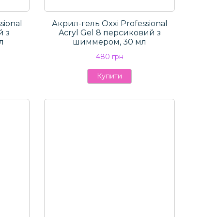
sional
Акрил-гель Oxxi Professional
й з
Aсryl Gel 8 персиковий з
л
шиммером, 30 мл
480 грн
Купити