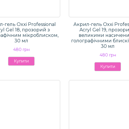
-гель Oxxi Professional
Акрил-гель Oxxi Profes
yl Gel 18, прозорий з
Aсryl Gel 19, прозори
рафічним мікроблиском,
великими насичен
30 мл
голографічними блискі
30 мл
480 грн
480 грн
Купити
Купити