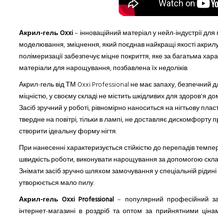
Акрил-гель Oxxi
– інноваційний матеріал у нейл-індустрії для
моделювання, зміцнення,
який
поєднав найкращі якості акрилу
полімеризації забезпечує міцне покриття, яке за багатьма хар
матеріали для нарощування, позбавлена ​​їх недоліків.
Акрил-гель від ТМ Oxxi Professional не має запаху, безпечний д
міцністю, у своєму складі не містить шкідливих для здоров'я д
Засіб зручний у роботі, рівномірно наноситься на нігтьову пласт
твердне
на
повітрі, тільки в лампі, не доставляє дискомфорту
створити ідеальну форму нігтя.
При нанесенні характеризується стійкістю до перепадів темп
швидкість роботи, виконувати нарощування за допомогою склад
Знімати засіб зручно шляхом замочування у спеціальній ріди
утворюється мало пилу.
Акрил-гель Oxxi Professional
– популярний професійний за
інтернет-магазині в роздріб та
оптом
за прийнятними цінами