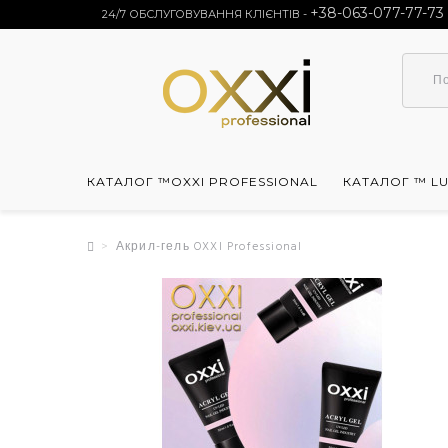
+38-063-077-77-73
24/7 ОБСЛУГОВУВАННЯ КЛІЄНТІВ -
КАТАЛОГ ™OXXI PROFESSIONAL
КАТАЛОГ ™ L
Акрил-гель OXXI Professional