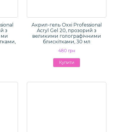
sional
Акрил-гель Oxxi Professional
й з
Aсryl Gel 20, прозорий з
ими
великими голографічними
тками,
блискітками, 30 мл
480 грн
Купити