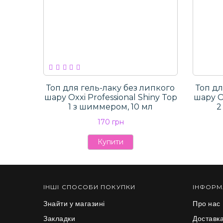
Топ для гель-лаку без липкого
Топ дл
шару Oxxi Professional Shiny Top
шару Ox
1 з шиммером, 10 мл
2
170 грн
Купити
ІНШІ СПОСОБИ ПОКУПКИ
ІНФОРМ
Знайти у магазині
Про нас
Закладки
Доставка