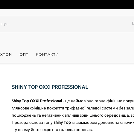
UXTON
ОПТ
КОНТАКТИ
SHINY TOP OXXI PROFESSIONAL
Shiny Top OXXI Professional
-
це неймовірно гарне фінішне покри
глянсове фінішне покриття трифазної гелевої системи без зал
пошкоджень та негативних впливів зовнішнього середовища, збе
Прозора основа топу
Shiny Top
із шиммером доповнена сяючими
– у цьому його секрет та головна перевага.