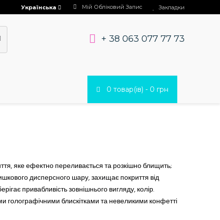
Мій Обліковий Запис
Українська
Закладки
+ 38 063 077 77 73
0 товар(ів) - 0 грн
ття, яке ефектно переливається та розкішно блищить;
ишкового дисперсного шару, захищає покриття від
рігає привабливість зовнішнього вигляду, колір.
 голографічними блискітками та невеликими конфетті