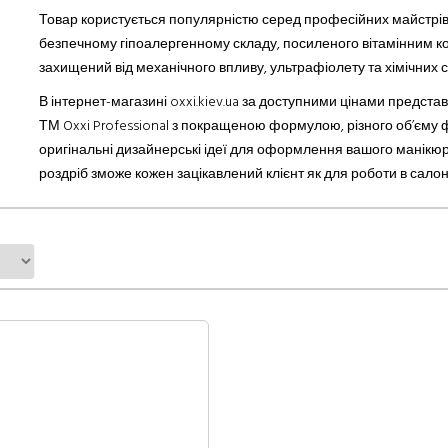
Товар користується популярністю серед професійних майстрів с
безпечному гіпоалергенному складу, посиленого вітамінним ко
захищений від механічного впливу, ультрафіолету та хімічних 
В інтернет-магазині oxxi.kiev.ua за доступними цінами предста
ТМ Oxxi Professional з покращеною формулою, різного об
’
єму ф
оригінальні дизайнерські ідеї для оформлення вашого манікюру
роздріб зможе кожен зацікавлений клієнт як для роботи в салон