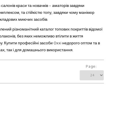
алонів краси та новачків – аматорів завдяки
мплексом, та стійкістю топу, завдяки чому манікюр
складових миючих засобів.
влений різноманітний каталог топових покриттів відомої
лаконів, без яких неможливо втілити в життя
. Купити професійні засоби Oxxi недорого оптом та в
ах, так і для домашнього використання.
Page: