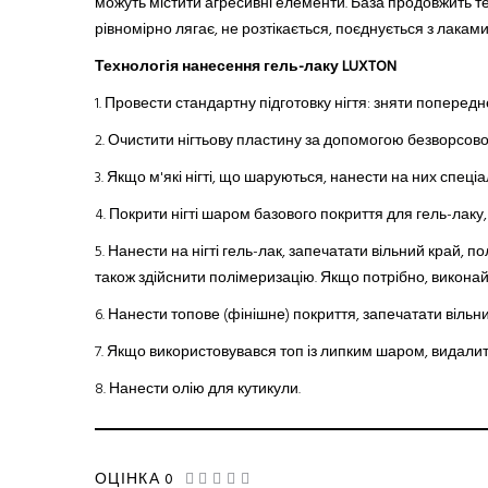
можуть містити агресивні елементи. База продовжить т
рівномірно лягає, не розтікається, поєднується з лаками
Технологія нанесення гель-лаку LUXTON
1. Провести стандартну підготовку нігтя: зняти поперед
2.
Очистити нігтьову пластину за допомогою безворсової с
3.
Якщо м'які нігті, що шаруються
,
нанести на них спеціал
4.
Покрити нігті шаром базового покриття
для
гель-лак
у
5.
Нанести на нігті гель-лак, запечатати вільний край, 
також здійснити полімеризацію. Якщо потрібно, виконай
6.
Нанести топове (фінішне) покриття, запечатати вільни
7.
Якщо використовувався топ із липким шаром, видали
8.
Нанести олію для кутикули.
ОЦІНКА 0