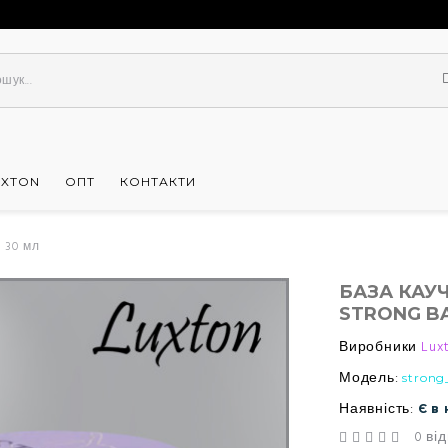
UXTON
ОПТ
КОНТАКТИ
 30 мл
БАЗА КАУ
STRONG BA
Виробники
Lux
Модель:
strong
Наявність:
Є в
0 від