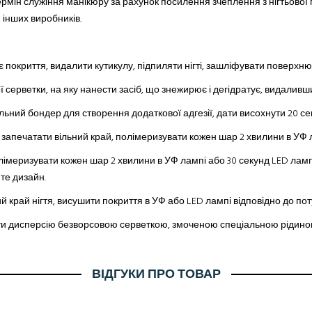
ермін служіння манікюру
за
рахунок посилення зчеплення з нігтьової 
 інших виробників.
нє покриття, видалити кутикулу, підпиляти нігті, зашліфувати поверх
ерветки, на яку нанести засіб, що знежирює і дегідратує, видаливши ж
ьний бондер для створення додаткової адгезії, дати висохнути 20 се
, запечатати вільний край, полімеризувати кожен шар 2 хвилини в УФ 
полімеризувати кожен шар 2 хвилини в УФ лампі або 30 секунд LED ламп
те дизайн.
й край нігтя, висушити покриття в УФ або LED лампі відповідно до по
ти дисперсію безворсовою серветкою, змоченою спеціальною рідиною
ВІДГУКИ ПРО ТОВАР