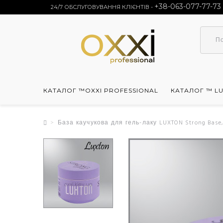
+38-063-077-77-73
24/7 ОБСЛУГОВУВАННЯ КЛІЄНТІВ -
КАТАЛОГ ™OXXI PROFESSIONAL
КАТАЛОГ ™ L
База каучукова для гель-лаку LUXTON Strong Base,