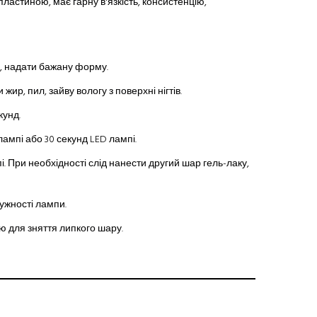
пластиною, має гарну в'язкість, консистенцію,
ню, надати бажану форму.
ир, пил, зайву вологу з поверхні нігтів.
кунд.
лампі або 30 секунд LED лампі.
і. При необхідності слід нанести другий шар гель-лаку,
тужності лампи.
 для зняття липкого шару.