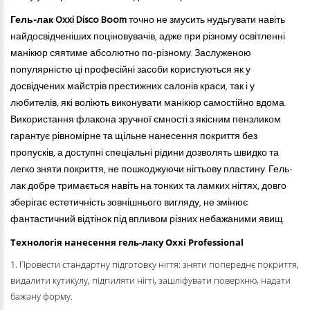
Гель-лак Oxxi Disco Boom
точно не змусить нудьгувати навіть
найдосвідченіших поціновувачів, адже при різному освітленні
манікюр сяятиме абсолютно по-різному. Заслуженою
популярністю ці професійні засоби користуються як у
досвідчених майстрів престижних салонів краси, так і у
любителів, які воліють виконувати манікюр самостійно вдома.
Використання флакона зручної ємності з якісним пензликом
гарантує рівномірне та щільне нанесення покриття без
пропусків, а доступні спеціальні рідини дозволять швидко та
легко зняти покриття, не пошкоджуючи нігтьову пластину. Гель-
лак добре тримається навіть на тонких та ламких нігтях, довго
зберігає естетичність зовнішнього вигляду, не змінює
фантастичний відтінок під впливом різних небажаними явищ.
Технологія нанесення гель-лаку Oxxi Professional
1. Провести стандартну підготовку нігтя: зняти попереднє покриття,
видалити кутикулу, підпиляти нігті, зашліфувати поверхню, надати
бажану форму.