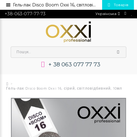
Гель-лак Disco Boom Oxxi 16, світловідбивний, 10мл 💅 Купити в Україні опт та роздріб
Товарів
+38-063-077-77-73
Українська
+ 38 063 077 77 73
Гель-лак Disco Boom Oxxi 16, сірий, світловідбивний, 10мл