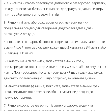
2. Очистити нігтьову пластину за допомогою безворсової серветки,
на яку нанести засіб, який знежирює і дегідратує, видаливши жир,
пил та зайву вологу з поверхні нігтів.
3. Якщо нігті м'які або розшаровуються, нанести на них
спеціальний бондер для створення додаткової адгезії, дати
висохнути 20 секунд.
4. Покрити нігті шаром базового покриття під гель-лак, запечатати
вільний край, полімеризувати кожен шар 2 хвилини в УФ лампі або
30 секунд LED лампі.
5. Нанести на нігті гель-лак, запечатати вільний край,
полімеризувати кожен шар 2 хвилини в УФ лампі або 30 секунд LED
лампі. При необхідності слід нанести другий шар гель-лаку, також
здійснити полімеризацію. Якщо потрібно, виконайте дизайн.
6.Нанести топове (фінішне) покриття, запечатати вільний край
нігтя, висушити покриття в УФ або LED лампі відповідно до
потужності лампи.
7. Якщо використовувався топ із липким шаром, видалити
дисперсію безворсовою серветкою, змоченою спеціальною