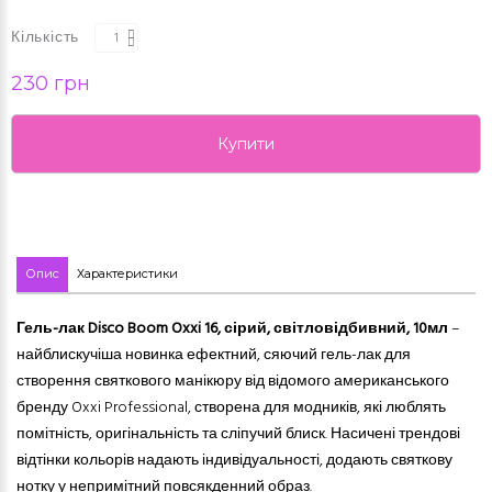
Кількість
230 грн
Купити
Опис
Характеристики
Гель-лак Disco Boom Oxxi 16, сірий, світловідбивний, 10мл
–
найблискучіша новинка ефектний, сяючий гель-лак для
створення святкового манікюру від відомого американського
бренду Oxxi Professional, створена для модників, які люблять
помітність, оригінальність та сліпучий блиск. Насичені трендові
відтінки кольорів надають індивідуальності, додають святкову
нотку у непримітний повсякденний образ.