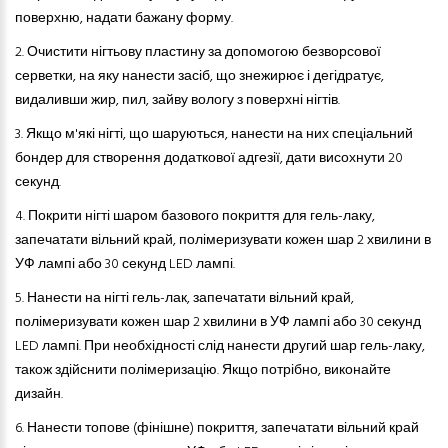
поверхню, надати бажану форму.
2.
Очистити нігтьову пластину за допомогою безворсової
серветки, на яку нанести засіб, що знежирює і дегідратує,
видаливши жир, пил, зайву вологу з поверхні нігтів.
3.
Якщо м'які нігті, що шаруються
,
нанести на них спеціальний
бондер для створення додаткової адгезії, дати висохнути 20
секунд.
4.
Покрити нігті шаром базового покриття
для
гель-лак
у
,
запечатати вільний край, полімеризувати кожен шар 2 хвилини в
УФ лампі або 30 секунд LED лампі.
5.
Нанести на нігті гель-лак, запечатати вільний край,
полімеризувати кожен шар 2 хвилини в УФ лампі або 30 секунд
LED лампі. При необхідності слід нанести другий шар гель-лаку,
також здійснити полімеризацію. Якщо потрібно, виконайте
дизайн.
6.
Нанести топове (фінішне) покриття, запечатати вільний край