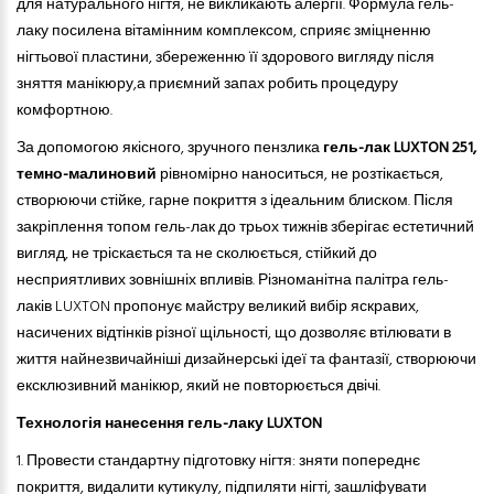
для натурального нігтя, не викликають алергії. Формула гель-
лаку посилена вітамінним комплексом, сприяє зміцненню
нігтьової пластини, збереженню її здорового вигляду після
зняття манікюру,а приємний запах робить процедуру
комфортною.
За допомогою якісного, зручного пензлика
гель-лак LUXTON
251,
темно-малиновий
рівномірно наноситься, не розтікається,
створюючи стійке, гарне покриття з ідеальним блиском. Після
закріплення топом гель-лак до трьох тижнів зберігає естетичний
вигляд, не тріскається
та
не сколюється, стійкий до
несприятливих зовнішніх впливів. Різноманітна палітра гель-
лаків LUXTON пропонує майстру великий вибір яскравих,
насичених відтінків різної щільності, що дозволяє втілювати в
життя найнезвичайніші дизайнерські ідеї та фантазії, створюючи
ексклюзивний манікюр, який не повторюється двічі.
Технологія нанесення гель-лаку LUXTON
1. Провести стандартну підготовку нігтя: зняти попереднє
покриття, видалити кутикулу, підпиляти нігті, зашліфувати