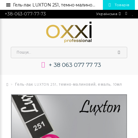
Гель-лак LUXTON 251, темно-малиновий, емаль, 10мл 💅 Купити в Україні опт та роздріб
Товарів
+38-063-077-77-73
Українська
+ 38 063 077 77 73
Гель-лак LUXTON 251, темно-малиновий, емаль, 10мл