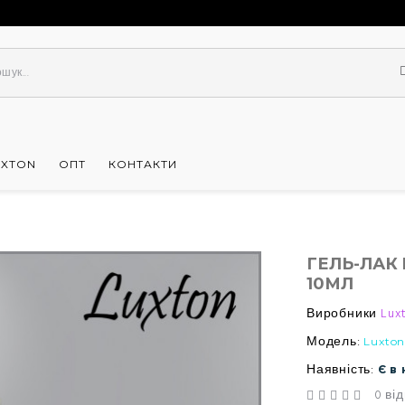
UXTON
ОПТ
КОНТАКТИ
ГЕЛЬ-ЛАК 
10МЛ
Виробники
Lux
Модель:
Luxton
Наявність:
Є в
0 від