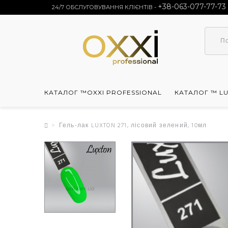
+38-063-077-77-73
24/7 ОБСЛУГОВУВАННЯ КЛІЄНТІВ -
КАТАЛОГ ™OXXI PROFESSIONAL
КАТАЛОГ ™ L
Гель-лак LUXTON 271, лісовий зелений, 10мл