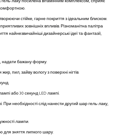
ла гель-лаку посилена вітамінним комплексом, сприяє
 комфортною.
створюючи стійке, гарне покриття з ідеальним блиском.
сприятливих зовнішніх впливів. Різноманітна палітра
иття найнезвичайніші дизайнерські ідеї та фантазії,
ню, надати бажану форму.
ир, пил, зайву вологу з поверхні нігтів.
кунд.
лампі або 30 секунд LED лампі.
і. При необхідності слід нанести другий шар гель-лаку,
тужності лампи.
 для зняття липкого шару.