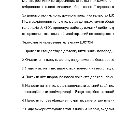
містять розчинників, агресивних
та
токсичних компоненті
зміцненню нігтьової пластини, збереженню її здоровог
За допомогою якісного, зручного пензлика
гель-лак LU
Після закріплення топом гель-лак до трьох тижнів збері
гель-лаків LUXTON пропонує майстру великий вибір яскра
створюючи ексклюзивний манікюр, який не повторюється
Технологія нанесення гель-лаку LUXTON
1. Провести стандартну підготовку нігтя: зняти поперед
2.
Очистити нігтьову пластину за допомогою безворсової с
3.
Якщо м'які нігті, що шаруються
,
нанести на них спеціал
4.
Покрити нігті шаром базового покриття
для
гель-лак
у
5.
Нанести на нігті гель-лак, запечатати вільний край, 
також здійснити полімеризацію. Якщо потрібно, виконай
6.
Нанести топове (фінішне) покриття, запечатати вільни
7.
Якщо використовувався топ із липким шаром, видали