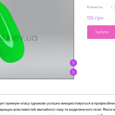
Кількість
155 грн
Купити
укт преміум-класу однаково успішно використовується в професійни
ащих властивостей звичайного лаку та моделюючого гелю. Якісні ма