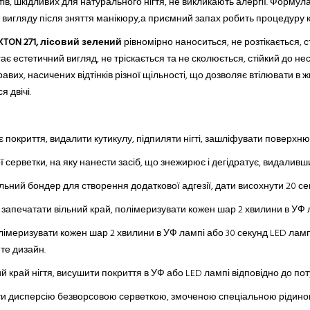
в, шкідливих для натурального нігтя, не викликають алергії. Форму
о вигляду після зняття манікюру,а приємний запах робить процедуру
XTON 271, лісовий зелений
рівномірно наноситься, не розтікається, 
гає естетичний вигляд, не тріскається
та
не сколюється, стійкий до не
вих, насичених відтінків різної щільності, що дозволяє втілювати в ж
 двічі.
нє покриття, видалити кутикулу, підпиляти нігті, зашліфувати поверх
ерветки, на яку нанести засіб, що знежирює і дегідратує, видаливши ж
ьний бондер для створення додаткової адгезії, дати висохнути 20 се
, запечатати вільний край, полімеризувати кожен шар 2 хвилини в УФ 
полімеризувати кожен шар 2 хвилини в УФ лампі або 30 секунд LED ламп
те дизайн.
й край нігтя, висушити покриття в УФ або LED лампі відповідно до по
ти дисперсію безворсовою серветкою, змоченою спеціальною рідиною