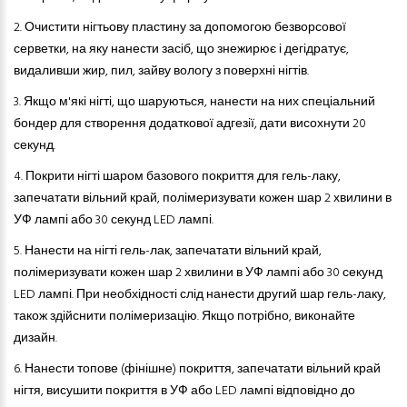
2.
Очистити нігтьову пластину за допомогою безворсової
серветки, на яку нанести засіб, що знежирює і дегідратує,
видаливши жир, пил, зайву вологу з поверхні нігтів.
3.
Якщо м'які нігті, що шаруються
,
нанести на них спеціальний
бондер для створення додаткової адгезії, дати висохнути 20
секунд.
4.
Покрити нігті шаром базового покриття
для
гель-лак
у
,
запечатати вільний край, полімеризувати кожен шар 2 хвилини в
УФ лампі або 30 секунд LED лампі.
5.
Нанести на нігті гель-лак, запечатати вільний край,
полімеризувати кожен шар 2 хвилини в УФ лампі або 30 секунд
LED лампі. При необхідності слід нанести другий шар гель-лаку,
також здійснити полімеризацію. Якщо потрібно, виконайте
дизайн.
6.
Нанести топове (фінішне) покриття, запечатати вільний край
нігтя, висушити покриття в УФ або LED лампі відповідно до