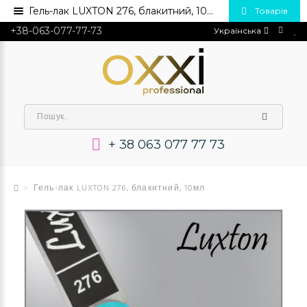
Гель-лак LUXTON 276, блакитний, 10мл 💅 Купити в Україні опт та роздріб
Товарів
+38-063-077-77-73
Українська
+ 38 063 077 77 73
Гель-лак LUXTON 276, блакитний, 10мл