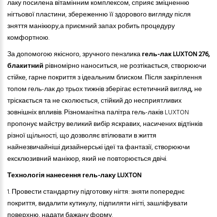
лаку посилена вітамінним комплексом, сприяє зміцненню
нігтьової пластини, збереженню її здорового вигляду після
зняття манікюру,а приємний запах робить процедуру
комфортною.
За допомогою якісного, зручного пензлика
гель-лак LUXTON 276,
блакитний
рівномірно наноситься, не розтікається, створюючи
стійке, гарне покриття з ідеальним блиском. Після закріплення
топом гель-лак до трьох тижнів зберігає естетичний вигляд, не
тріскається
та
не сколюється, стійкий до несприятливих
зовнішніх впливів. Різноманітна палітра гель-лаків LUXTON
пропонує майстру великий вибір яскравих, насичених відтінків
різної щільності, що дозволяє втілювати в життя
найнезвичайніші дизайнерські ідеї та фантазії, створюючи
ексклюзивний манікюр, який не повторюється двічі.
Технологія нанесення гель-лаку LUXTON
1. Провести стандартну підготовку нігтя: зняти попереднє
покриття, видалити кутикулу, підпиляти нігті, зашліфувати
поверхню, надати бажану форму.