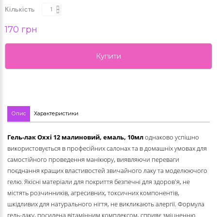
Кількість
170 грн
Купити
Опис
Характеристики
Гель-лак Oxxi
12 малиновий, емаль
, 10мл
однаково успішно
використовується в професійних салонах та в домашніх умовах для
самостійного проведення манікюру, виявляючи переваги
поєднання кращих властивостей звичайного лаку та моделюючого
гелю. Якісні матеріали для покриття безпечні для здоров'я, не
містять розчинників, агресивних, токсичних компонентів,
шкідливих для натурального нігтя, не викликають алергії. Формула
гель-лаку, посилена вітамінним комплексом, сприяє зміцненню