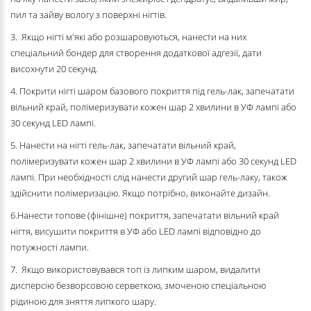
пил та зайву вологу з поверхні нігтів.
3. Якщо нігті м'які або розшаровуються, нанести на них
спеціальний бондер для створення додаткової адгезії, дати
висохнути 20 секунд.
4. Покрити нігті шаром базового покриття під гель-лак, запечатати
вільний край, полімеризувати кожен шар 2 хвилини в УФ лампі або
30 секунд LED лампі.
5. Нанести на нігті гель-лак, запечатати вільний край,
полімеризувати кожен шар 2 хвилини в УФ лампі або 30 секунд LED
лампі. При необхідності слід нанести другий шар гель-лаку, також
здійснити полімеризацію. Якщо потрібно, виконайте дизайн.
6.Нанести топове (фінішне) покриття, запечатати вільний край
нігтя, висушити покриття в УФ або LED лампі відповідно до
потужності лампи.
7. Якщо використовувався топ із липким шаром, видалити
дисперсію безворсовою серветкою, змоченою спеціальною
рідиною для зняття липкого шару.