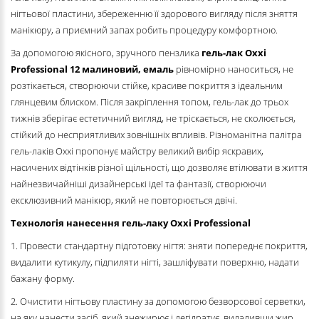
нігтьової пластини, збереженню її здорового вигляду після зняття
манікюру, а приємний запах робить процедуру комфортною.
За допомогою якісного, зручного пензлика
гель-лак Oxxi
Professional
12 малиновий, емаль
рівномірно наноситься, не
розтікається, створюючи стійке, красиве покриття з ідеальним
глянцевим блиском. Після закріплення топом, гель-лак до трьох
тижнів зберігає естетичний вигляд, не тріскається, не сколюється,
стійкий до несприятливих зовнішніх впливів. Різноманітна палітра
гель-лаків Oxxi пропонує майстру великий вибір яскравих,
насичених відтінків різної щільності, що дозволяє втілювати в життя
найнезвичайніші дизайнерські ідеї та фантазії, створюючи
ексклюзивний манікюр, який не повторюється двічі.
Технологія нанесення гель-лаку Oxxi Professional
1. Провести стандартну підготовку нігтя: зняти попереднє покриття,
видалити кутикулу, підпиляти нігті, зашліфувати поверхню, надати
бажану форму.
2. Очистити нігтьову пластину за допомогою безворсової серветки,
на яку нанести засіб, який знежирює і дегідратує, видаливши жир,