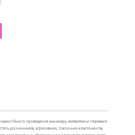
я самостійного проведення манікюру, виявляючи переваги
стять розчинників, агресивних, токсичних компонентів,
ігтьової пластини, збереженню її здорового вигляду після