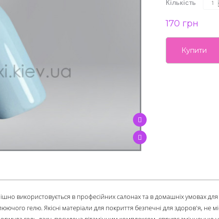
Кількість
170 грн
Купити
ішно використовується в професійних салонах та в домашніх умовах дл
ючого гелю. Якісні матеріали для покриття безпечні для здоров'я, не мі
 Формула гель-лаку, посилена вітамінним комплексом, сприяє зміцненню н