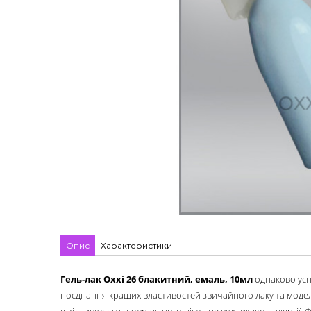
Опис
Характеристики
Гель-лак Oxxi
26 блакитний, емаль
, 10мл
однаково усп
поєднання кращих властивостей звичайного лаку та моделю
шкідливих для натурального нігтя, не викликають алергії.