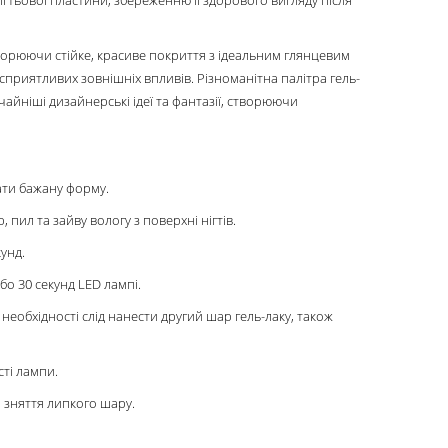
творюючи стійке, красиве покриття з ідеальним глянцевим
есприятливих зовнішніх впливів. Різноманітна палітра гель-
чайніші дизайнерські ідеї та фантазії, створюючи
дати бажану форму.
пил та зайву вологу з поверхні нігтів.
унд.
бо 30 секунд LED лампі.
 необхідності слід нанести другий шар гель-лаку, також
сті лампи.
 зняття липкого шару.