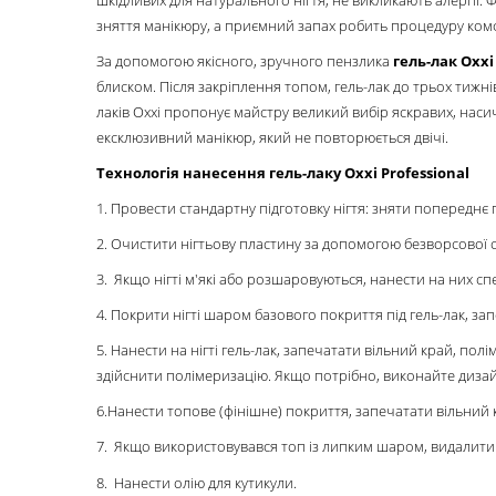
зняття манікюру, а приємний запах робить процедуру ко
За допомогою якісного, зручного пензлика
гель-лак Oxxi
блиском. Після закріплення топом, гель-лак до трьох тижнів
лаків Oxxi пропонує майстру великий вибір яскравих, насич
ексклюзивний манікюр, який не повторюється двічі.
Технологія нанесення гель-лаку Oxxi Professional
1. Провести стандартну підготовку нігтя: зняти попереднє 
2. Очистити нігтьову пластину за допомогою безворсової сер
3. Якщо нігті м'які або розшаровуються, нанести на них сп
4. Покрити нігті шаром базового покриття під гель-лак, за
5. Нанести на нігті гель-лак, запечатати вільний край, по
здійснити полімеризацію. Якщо потрібно, виконайте дизай
6.Нанести топове (фінішне) покриття, запечатати вільний 
7. Якщо використовувався топ із липким шаром, видалит
8. Нанести олію для кутикули.