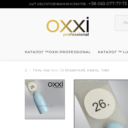
+38-063-077-77-73
24/7 ОБСЛУГОВУВАННЯ КЛІЄНТІВ -
КАТАЛОГ ™OXXI PROFESSIONAL
КАТАЛОГ ™ L
Гель-лак Oxxi 26 блакитний, емаль, 10мл