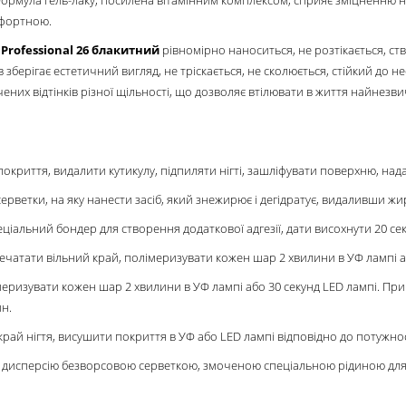
мфортною.
 Professional
26 блакитний
рівномірно наноситься, не розтікається, с
 зберігає естетичний вигляд, не тріскається, не сколюється, стійкий до н
ених відтінків різної щільності, що дозволяє втілювати в життя найнезви
покриття, видалити кутикулу, підпиляти нігті, зашліфувати поверхню, на
ветки, на яку нанести засіб, який знежирює і дегідратує, видаливши жир, 
еціальний бондер для створення додаткової адгезії, дати висохнути 20 сек
печатати вільний край, полімеризувати кожен шар 2 хвилини в УФ лампі а
лімеризувати кожен шар 2 хвилини в УФ лампі або 30 секунд LED лампі. При
н.
край нігтя, висушити покриття в УФ або LED лампі відповідно до потужно
и дисперсію безворсовою серветкою, змоченою спеціальною рідиною для