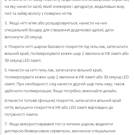
на яку нанести засіб, який знежирює і дегідратує, видаливши жир,
пил та зайву вологу з поверхні нігтів.
3. Якщо нігті м'які або розшаровуються, нанести на них
спеціальний бондер для створення додаткової адгезії, дати
висохнути 20 секунд.
4. Покрити нігті шаром базового покриття під гель-лак, запечатати
вільний край, полімеризувати кожен шар 2 хвилини в УФ лампі або
30 секунд LED лампі.
5. Нанести на нігті гель-лак, запечатати вільний край,
полімеризувати кожен шар 2 хвилини в УФ лампі або 30 секунд LED
лампі. При необхідності слід нанести другий шар гель-лаку, також
здійснити полімеризацію. Якщо потрібно, виконайте дизайн.
6.Нанести топове (фінішне) покриття, запечатати вільний край
нігтя, висушити покриття в УФ або LED лампі відповідно до
потужності лампи.
7. Якщо використовувався топ із липким шаром, видалити
дисперсію безворсовою серветкою, змоченою спеціальною