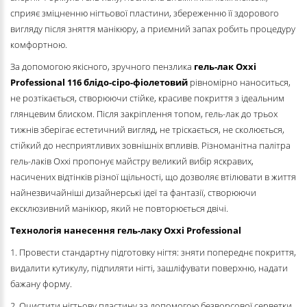
сприяє зміцненню нігтьової пластини, збереженню її здорового
вигляду після зняття манікюру, а приємний запах робить процедуру
комфортною.
За допомогою якісного, зручного пензлика
гель-лак Oxxi
Professional
116 блідо-сіро-фіолетовий
рівномірно наноситься,
не розтікається, створюючи стійке, красиве покриття з ідеальним
глянцевим блиском. Після закріплення топом, гель-лак до трьох
тижнів зберігає естетичний вигляд, не тріскається, не сколюється,
стійкий до несприятливих зовнішніх впливів. Різноманітна палітра
гель-лаків Oxxi пропонує майстру великий вибір яскравих,
насичених відтінків різної щільності, що дозволяє втілювати в життя
найнезвичайніші дизайнерські ідеї та фантазії, створюючи
ексклюзивний манікюр, який не повторюється двічі.
Технологія нанесення гель-лаку Oxxi Professional
1. Провести стандартну підготовку нігтя: зняти попереднє покриття,
видалити кутикулу, підпиляти нігті, зашліфувати поверхню, надати
бажану форму.
2. Очистити нігтьову пластину за допомогою безворсової серветки,