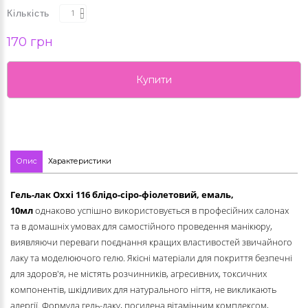
Кількість
170 грн
Купити
Опис
Характеристики
Гель-лак Oxxi
116 блідо-сіро-фіолетовий, емаль
,
10мл
однаково успішно використовується в професійних салонах
та в домашніх умовах для самостійного проведення манікюру,
виявляючи переваги поєднання кращих властивостей звичайного
лаку та моделюючого гелю. Якісні матеріали для покриття безпечні
для здоров'я, не містять розчинників, агресивних, токсичних
компонентів, шкідливих для натурального нігтя, не викликають
алергії. Формула гель-лаку, посилена вітамінним комплексом,