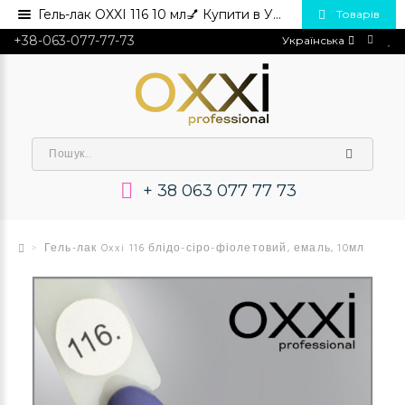
Гель-лак OXXI 116 10 мл💅 Купити в Україні опт та роздріб
Товарів
+38-063-077-77-73
Українська
+ 38 063 077 77 73
Гель-лак Oxxi 116 блідо-сіро-фіолетовий, емаль, 10мл