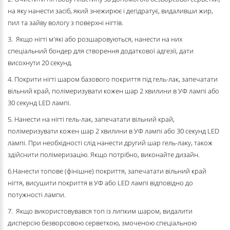
на яку нанести засіб, який знежирює і дегідратує, видаливши жир,
пил та зайву вологу з поверхні нігтів.
3. Якщо нігті м'які або розшаровуються, нанести на них
спеціальний бондер для створення додаткової адгезії, дати
висохнути 20 секунд.
4. Покрити нігті шаром базового покриття під гель-лак, запечатати
вільний край, полімеризувати кожен шар 2 хвилини в УФ лампі або
30 секунд LED лампі.
5. Нанести на нігті гель-лак, запечатати вільний край,
полімеризувати кожен шар 2 хвилини в УФ лампі або 30 секунд LED
лампі. При необхідності слід нанести другий шар гель-лаку, також
здійснити полімеризацію. Якщо потрібно, виконайте дизайн.
6.Нанести топове (фінішне) покриття, запечатати вільний край
нігтя, висушити покриття в УФ або LED лампі відповідно до
потужності лампи.
7. Якщо використовувався топ із липким шаром, видалити
дисперсію безворсовою серветкою, змоченою спеціальною