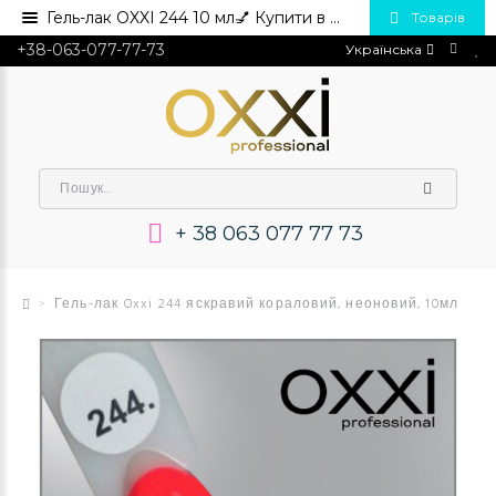
Гель-лак OXXI 244 10 мл💅 Купити в Україні опт та роздріб
Товарів
+38-063-077-77-73
Українська
+ 38 063 077 77 73
Гель-лак Oxxi 244 яскравий кораловий, неоновий, 10мл