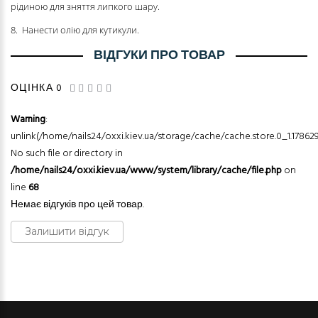
рідиною для зняття липкого шару.
8. Нанести олію для кутикули.
ВІДГУКИ ПРО ТОВАР
ОЦІНКА 0
Warning
:
unlink(/home/nails24/oxxi.kiev.ua/storage/cache/cache.store.0_1.178629
No such file or directory in
/home/nails24/oxxi.kiev.ua/www/system/library/cache/file.php
on
line
68
Немає відгуків про цей товар.
Залишити відгук