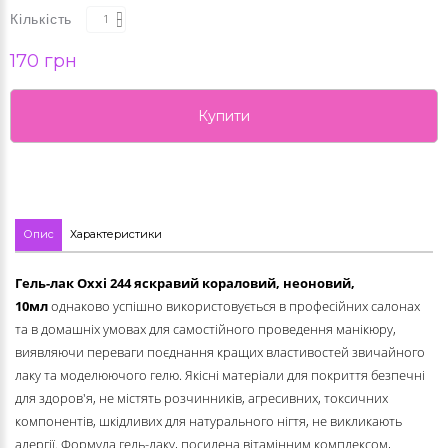
Кількість
170 грн
Купити
Опис
Характеристики
Гель-лак Oxxi
244 яскравий кораловий, неоновий
,
10мл
однаково успішно використовується в професійних салонах
та в домашніх умовах для самостійного проведення манікюру,
виявляючи переваги поєднання кращих властивостей звичайного
лаку та моделюючого гелю. Якісні матеріали для покриття безпечні
для здоров'я, не містять розчинників, агресивних, токсичних
компонентів, шкідливих для натурального нігтя, не викликають
алергії. Формула гель-лаку, посилена вітамінним комплексом,