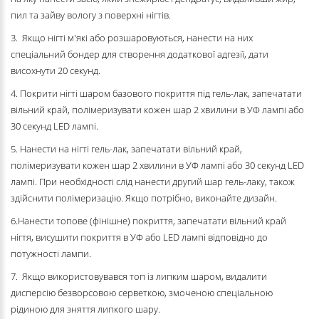
пил та зайву вологу з поверхні нігтів.
3. Якщо нігті м'які або розшаровуються, нанести на них
спеціальний бондер для створення додаткової адгезії, дати
висохнути 20 секунд.
4. Покрити нігті шаром базового покриття під гель-лак, запечатати
вільний край, полімеризувати кожен шар 2 хвилини в УФ лампі або
30 секунд LED лампі.
5. Нанести на нігті гель-лак, запечатати вільний край,
полімеризувати кожен шар 2 хвилини в УФ лампі або 30 секунд LED
лампі. При необхідності слід нанести другий шар гель-лаку, також
здійснити полімеризацію. Якщо потрібно, виконайте дизайн.
6.Нанести топове (фінішне) покриття, запечатати вільний край
нігтя, висушити покриття в УФ або LED лампі відповідно до
потужності лампи.
7. Якщо використовувався топ із липким шаром, видалити
дисперсію безворсовою серветкою, змоченою спеціальною
рідиною для зняття липкого шару.