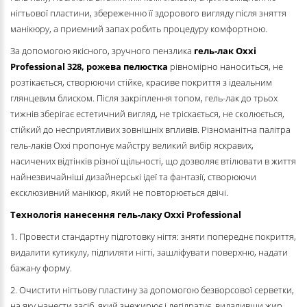
нігтьової пластини, збереженню її здорового вигляду після зняття
манікюру, а приємний запах робить процедуру комфортною.
За допомогою якісного, зручного пензлика
гель-лак Oxxi
Professional
328, рожева пелюстка
рівномірно наноситься, не
розтікається, створюючи стійке, красиве покриття з ідеальним
глянцевим блиском. Після закріплення топом, гель-лак до трьох
тижнів зберігає естетичний вигляд, не тріскається, не сколюється,
стійкий до несприятливих зовнішніх впливів. Різноманітна палітра
гель-лаків Oxxi пропонує майстру великий вибір яскравих,
насичених відтінків різної щільності, що дозволяє втілювати в життя
найнезвичайніші дизайнерські ідеї та фантазії, створюючи
ексклюзивний манікюр, який не повторюється двічі.
Технологія нанесення гель-лаку Oxxi Professional
1. Провести стандартну підготовку нігтя: зняти попереднє покриття,
видалити кутикулу, підпиляти нігті, зашліфувати поверхню, надати
бажану форму.
2. Очистити нігтьову пластину за допомогою безворсової серветки,
на яку нанести засіб, який знежирює і дегідратує, видаливши жир,