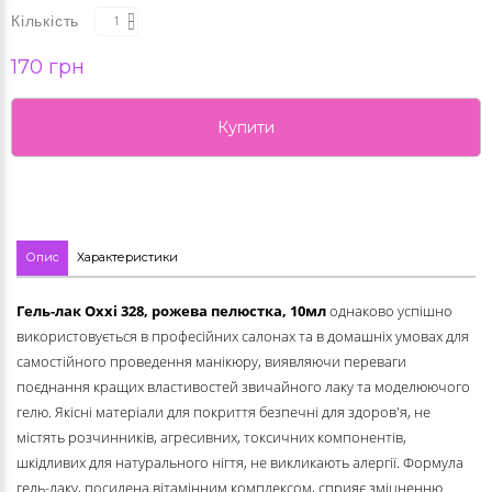
Кількість
170 грн
Купити
Опис
Характеристики
Гель-лак Oxxi
328, рожева пелюстка
, 10мл
однаково успішно
використовується в професійних салонах та в домашніх умовах для
самостійного проведення манікюру, виявляючи переваги
поєднання кращих властивостей звичайного лаку та моделюючого
гелю. Якісні матеріали для покриття безпечні для здоров'я, не
містять розчинників, агресивних, токсичних компонентів,
шкідливих для натурального нігтя, не викликають алергії. Формула
гель-лаку, посилена вітамінним комплексом, сприяє зміцненню