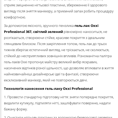
сприяє зміцненню нігтьової пластини, збереженню її здорового
вигляду після зняття манікюру, а приємний запах робить процедуру
комфортною.
За допомогою якісного, зручного пензлика
гель-лак Oxxi
Professional
367, світлий зелений
рівномірно наноситься, не
розтікається, створюючи стійке, красиве покриття з ідеальним
глянцевим блиском. Після закріплення топом, гель-лак до трьох
тижнів зберігає естетичний вигляд, не тріскається, не сколюється,
стійкий до несприятливих зовнішніх впливів. Різноманітна палітра
гель-лаків Oxxi пропонує майстру великий вибір яскравих,
насичених відтінків різної щільності, що дозволяє втілювати в життя
найнезвичайніші дизайнерські ідеї та фантазії, створюючи
ексклюзивний манікюр, який не повторюється двічі.
Технологія нанесення гель-лаку Oxxi Professional
1. Провести стандартну підготовку нігтя: зняти попереднє покриття,
видалити кутикулу, підпиляти нігті, зашліфувати поверхню, надати
бажану форму.
2. Очистити нігтьову пластину за допомогою безворсової серветки,