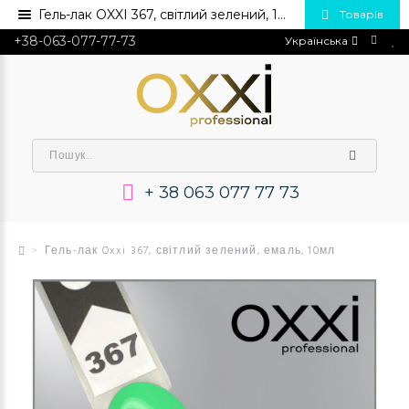
Гель-лак OXXI 367, світлий зелений, 10 мл💅 Купити в Україні опт та роздріб
Товарів
+38-063-077-77-73
Українська
+ 38 063 077 77 73
Гель-лак Oxxi 367, світлий зелений, емаль, 10мл