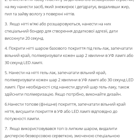
на яку нанести засіб, який знежирює і дегідратує, видаливши жир,
пил та зайву вологу з поверхні нігтів.
3. Якщо нігті м'які або розшаровуються, нанести на них
спеціальний бондер для створення додаткової адгезії, дати
висохнути 20 секунд.
4. Покрити нігті шаром базового покриття під гель-лак, запечатати
вільний край, полімеризувати кожен шар 2 хвилини в УФ лампі або
30 секунд LED лампі.
5. Нанести на нігті гель-лак, запечатати вільний край,
полімеризувати кожен шар 2 хвилини в УФ лампі або 30 секунд LED
лампі. При необхідності слід нанести другий шар гель-лаку, також
здійснити полімеризацію. Якщо потрібно, виконайте дизайн.
6.Нанести топове (фінішне) покриття, запечатати вільний край
нігтя, висушити покриття в УФ або LED лампі відповідно до
потужності лампи.
7. Якщо використовувався топ із липким шаром, видалити
дисперсію безворсовою серветкою, змоченою спеціальною