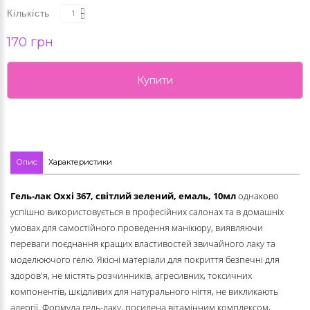
Кількість
170 грн
Купити
Опис
Характеристики
Гель-лак Oxxi
367, світлий зелений, емаль
, 10мл
однаково
успішно використовується в професійних салонах та в домашніх
умовах для самостійного проведення манікюру, виявляючи
переваги поєднання кращих властивостей звичайного лаку та
моделюючого гелю. Якісні матеріали для покриття безпечні для
здоров'я, не містять розчинників, агресивних, токсичних
компонентів, шкідливих для натурального нігтя, не викликають
алергії. Формула гель-лаку, посилена вітамінним комплексом,