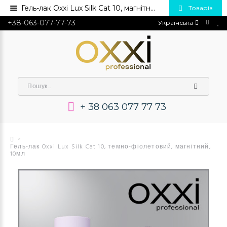
Гель-лак Oxxi Lux Silk Cat 10, магнітний, 10мл💅 Купити в Україні опт та роздріб
Товарів
+38-063-077-77-73
Українська
+ 38 063 077 77 73
Гель-лак Oxxi Lux Silk Cat 10, темно-фіолетовий, магнітний,
10мл