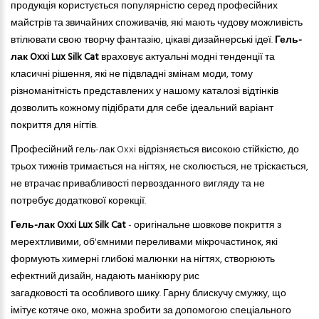
продукція користується популярністю серед професійних
майстрів
та
звичайних споживачів, які мають чудову можливість
втілювати свою творчу фантазію, цікаві дизайнерські ідеї.
Гель-
лак Oxxi
Lux Silk Cat
враховує актуальні модні тенденції та
класичні рішення, які не підвладні змінам моди, тому
різноманітність представлених у нашому каталозі відтінків
дозволить кожному підібрати для себе ідеальний варіант
покриття для нігтів.
Професійний гель-лак Oxxi відрізняється високою стійкістю, до
трьох тижнів тримається на нігтях, не сколюється, не тріскається,
не втрачає привабливості первозданного вигляду та не
потребує додаткової корекції.
Гель-лак Oxxi
Lux Silk Cat
- оригінальне шовкове покриття з
мерехтливими, об'ємними переливами мікрочастинок, які
формують химерні глибокі малюнки на нігтях, створюють
ефектний дизайн, надають манікюру рис
загадковості
та
особливого шику. Гарну блискучу смужку, що
імітує котяче око, можна зробити за допомогою спеціального