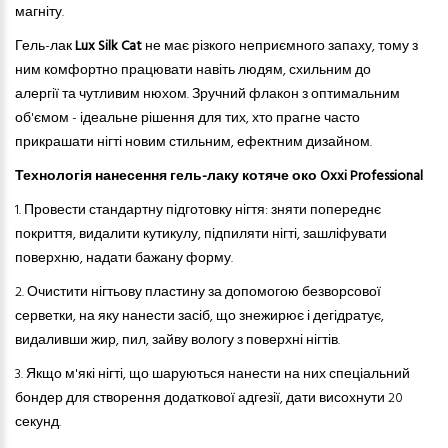
магніту.
Гель-лак
Lux Silk Cat
не має різкого неприємного запаху, тому з
ним комфортно працювати навіть людям, схильним до
алергії
та
чутлив
и
м нюх
ом
. Зручний флакон з оптимальним
об'ємом - ідеальне рішення для тих, хто прагне часто
прикрашати нігті новим стильним, ефектним дизайном.
Технологія нанесення гель-лаку котяче око Oxxi Professional
1. Провести стандартну підготовку нігтя: зняти попереднє
покриття, видалити кутикулу, підпиляти нігті, зашліфувати
поверхню, надати бажану форму.
2.
Очистити нігтьову пластину за допомогою безворсової
серветки, на яку нанести засіб, що знежирює і дегідратує,
видаливши жир, пил, зайву вологу з поверхні нігтів.
3.
Якщо м'які нігті, що шаруються нанести на них спеціальний
бондер для створення додаткової адгезії, дати висохнути 20
секунд.