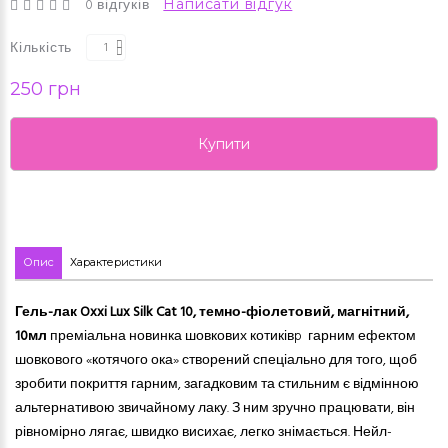
0 відгуків
Написати відгук
Кількість
250 грн
Купити
Опис
Характеристики
Гель-лак Oxxi Lux Silk Cat 10
, темно-фіолетовий, магнітний,
10мл
преміальна новинка шовкових котиківp гарним ефектом
шовкового «котячого ока» створений спеціально для того, щоб
зробити покриття
гарним
, загадковим та стильним є відмінною
альтернативою звичайному лаку. З ним зручно працювати, він
рівномірно лягає, швидко висихає, легко знімається. Нейл-