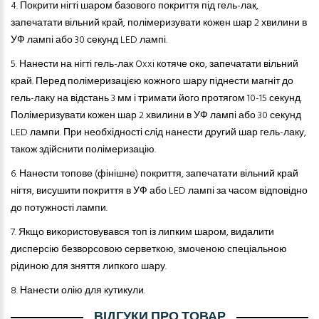
4.
Покрити нігті шаром базового покриття під гель-лак,
запечатати вільний край, полімеризувати кожен шар 2 хвилини в
УФ лампі або 30 секунд LED лампі.
5.
Нанести на нігті гель-лак Oxxi котяче око, запечатати вільний
край. Перед полімеризацією кожного шару піднести магніт до
гель-лаку на відстань 3 мм і тримати його протягом 10-15 секунд.
Полімеризувати кожен шар 2 хвилини в УФ лампі або 30 секунд
LED лампи. При необхідності слід нанести другий шар гель-лаку,
також здійснити полімеризацію.
6.
Нанести топове (фінішне) покриття, запечатати вільний край
нігтя, висушити покриття в УФ або LED лампі за часом відповідно
до потужності лампи.
7.
Якщо використовувався топ із липким шаром, видалити
дисперсію безворсовою серветкою, змоченою спеціальною
рідиною для зняття липкого шару.
8.
Нанести
олію­
для кутикули.
ВІДГУКИ ПРО ТОВАР