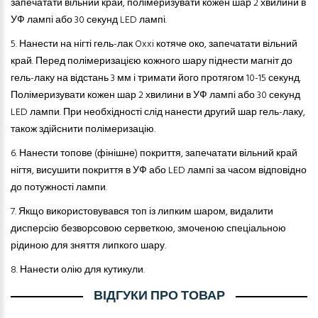
запечатати вільний край, полімеризувати кожен шар 2 хвилини в
УФ лампі або 30 секунд LED лампі.
5.
Нанести на нігті гель-лак Oxxi котяче око, запечатати вільний
край. Перед полімеризацією кожного шару піднести магніт до
гель-лаку на відстань 3 мм і тримати його протягом 10-15 секунд.
Полімеризувати кожен шар 2 хвилини в УФ лампі або 30 секунд
LED лампи. При необхідності слід нанести другий шар гель-лаку,
також здійснити полімеризацію.
6.
Нанести топове (фінішне) покриття, запечатати вільний край
нігтя, висушити покриття в УФ або LED лампі за часом відповідно
до потужності лампи.
7.
Якщо використовувався топ із липким шаром, видалити
дисперсію безворсовою серветкою, змоченою спеціальною
рідиною для зняття липкого шару.
8.
Нанести
олію­
для кутикули.
ВІДГУКИ ПРО ТОВАР