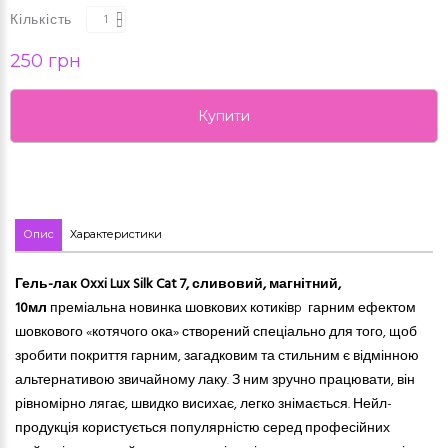
Кількість
250 грн
Купити
Опис
Характеристики
Гель-лак Oxxi Lux Silk Cat 7
, сливовий, магнітний,
10мл
преміальна новинка шовкових котиківp гарним ефектом
шовкового «котячого ока» створений спеціально для того, щоб
зробити покриття
гарним
, загадковим та стильним є відмінною
альтернативою звичайному лаку. З ним зручно працювати, він
рівномірно лягає, швидко висихає, легко знімається. Нейл-
продукція користується популярністю серед професійних