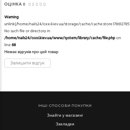
ОЦІНКА 0
Warning
:
unlink(/home/nails24/oxxi.kiev.ua/storage/cache/cache.store.1786127857
No such file or directory in
/home/nails24/oxxi.kiev.ua/www/system/library/cache/file.php
on
line
68
Немає відгуків про цей товар.
Залишити відгук
ІНШІ СПОСОБИ ПОКУПКИ
Знайти у магазині
Закладки