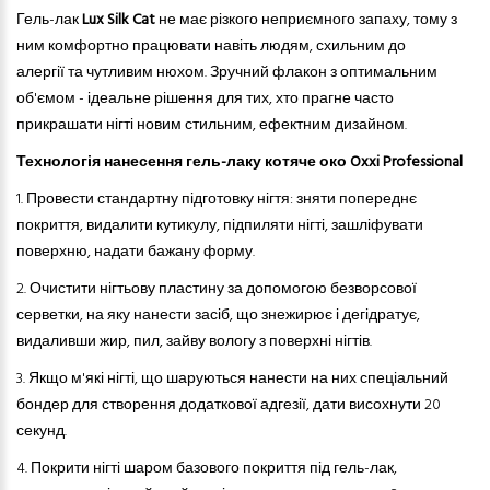
Гель-лак
Lux Silk Cat
не має різкого неприємного запаху, тому з
ним комфортно працювати навіть людям, схильним до
алергії
та
чутлив
и
м нюх
ом
. Зручний флакон з оптимальним
об'ємом - ідеальне рішення для тих, хто прагне часто
прикрашати нігті новим стильним, ефектним дизайном.
Технологія нанесення гель-лаку котяче око Oxxi Professional
1. Провести стандартну підготовку нігтя: зняти попереднє
покриття, видалити кутикулу, підпиляти нігті, зашліфувати
поверхню, надати бажану форму.
2.
Очистити нігтьову пластину за допомогою безворсової
серветки, на яку нанести засіб, що знежирює і дегідратує,
видаливши жир, пил, зайву вологу з поверхні нігтів.
3.
Якщо м'які нігті, що шаруються нанести на них спеціальний
бондер для створення додаткової адгезії, дати висохнути 20
секунд.
4.
Покрити нігті шаром базового покриття під гель-лак,