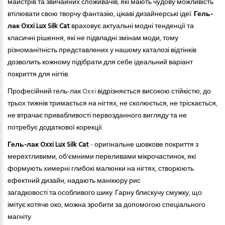
майстрів
та
звичайних споживачів, які мають чудову можливість
втілювати свою творчу фантазію, цікаві дизайнерські ідеї.
Гель-
лак Oxxi
Lux Silk Cat
враховує актуальні модні тенденції та
класичні рішення, які не підвладні змінам моди, тому
різноманітність представлених у нашому каталозі відтінків
дозволить кожному підібрати для себе ідеальний варіант
покриття для нігтів.
Професійний гель-лак Oxxi відрізняється високою стійкістю, до
трьох тижнів тримається на нігтях, не сколюється, не тріскається,
не втрачає привабливості первозданного вигляду та не
потребує додаткової корекції.
Гель-лак Oxxi
Lux Silk Cat
- оригінальне шовкове покриття з
мерехтливими, об'ємними переливами мікрочастинок, які
формують химерні глибокі малюнки на нігтях, створюють
ефектний дизайн, надають манікюру рис
загадковості
та
особливого шику. Гарну блискучу смужку, що
імітує котяче око, можна зробити за допомогою спеціального
магніту.