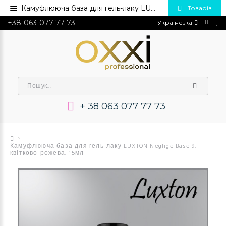
Камуфлююча база для гель-лаку LUXTON Neglige Base 9, 15мл💅 Купити в Україні опт та роздріб
Товарів
+38-063-077-77-73
Українська
+ 38 063 077 77 73
Камуфлююча база для гель-лаку LUXTON Neglige Base 9,
квітково-рожева, 15мл