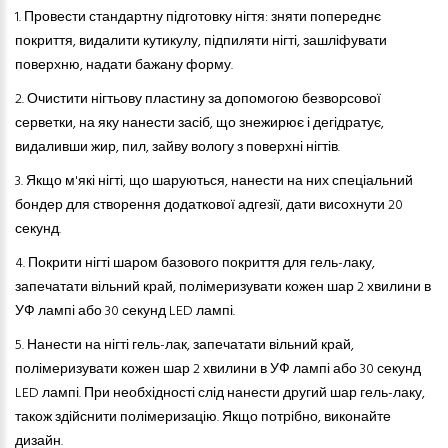
1. Провести стандартну підготовку нігтя: зняти попереднє
покриття, видалити кутикулу, підпиляти нігті, зашліфувати
поверхню, надати бажану форму.
2.
Очистити нігтьову пластину за допомогою безворсової
серветки, на яку нанести засіб, що знежирює і дегідратує,
видаливши жир, пил, зайву вологу з поверхні нігтів.
3.
Якщо м'які нігті, що шаруються
,
нанести на них спеціальний
бондер для створення додаткової адгезії, дати висохнути 20
секунд.
4.
Покрити нігті шаром базового покриття
для
гель-лак
у
,
запечатати вільний край, полімеризувати кожен шар 2 хвилини в
УФ лампі або 30 секунд LED лампі.
5.
Нанести на нігті гель-лак, запечатати вільний край,
полімеризувати кожен шар 2 хвилини в УФ лампі або 30 секунд
LED лампі. При необхідності слід нанести другий шар гель-лаку,
також здійснити полімеризацію. Якщо потрібно, виконайте
дизайн.