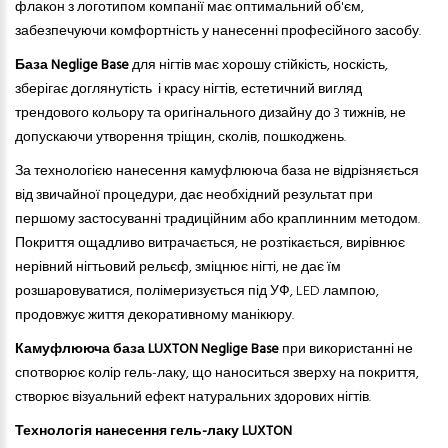
флакон з логотипом компанії має оптимальн
ий
об'єм,
забезпечуючи комфортність у нанесенні професійного засобу.
База
Neglige
Base
для нігтів має хорошу стійкість, носкість,
зберігає доглянутість і красу нігтів, естетичний вигляд
трендового кольору та оригінального дизайну до 3 тижнів, не
допускаючи утворення тріщин, сколів, пошкоджень.
За технологією нанесення камуфлююча база не відрізняється
від звичайної процедури, дає необхідний результат при
першому застосуванні традиційн
им
або краплинн
им
метод
ом
.
Покриття ощадливо витрачається, не розтікається, вирівнює
нерівний нігтьовий рельєф, зміцнює нігті, не дає їм
розшаровуватися, полімеризується під УФ, LED лампою,
продовжує життя декоративному манікюру.
Камуфлююча база LUXTON
Neglige
Base
при
використанні не
спотворює колір гель-лаку, що наноситься зверху на покриття,
створює візуальний ефект натуральних здорових нігтів.
Технологія нанесення гель-лаку LUXTON