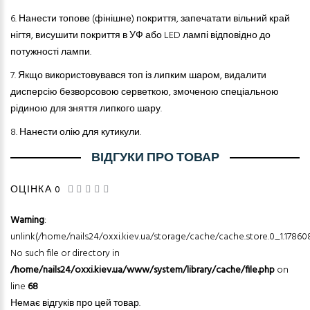
6.
Нанести топове (фінішне) покриття, запечатати вільний край
нігтя, висушити покриття в УФ або LED лампі відповідно до
потужності лампи.
7.
Якщо використовувався топ із липким шаром, видалити
дисперсію безворсовою серветкою, змоченою спеціальною
рідиною для зняття липкого шару.
8.
Нанести олію для кутикули.
ВІДГУКИ ПРО ТОВАР
ОЦІНКА 0
Warning
:
unlink(/home/nails24/oxxi.kiev.ua/storage/cache/cache.store.0_1.17860
No such file or directory in
/home/nails24/oxxi.kiev.ua/www/system/library/cache/file.php
on
line
68
Немає відгуків про цей товар.