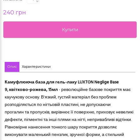
240 грн
Купити
Опис
Характеристики
Камуфлююча база для гель-лаку LUXTON Neglige Base
9,
квітково-рожева,
15мл
- революційне базове покриття має
каучукову основу. В'язкий, густий матеріал без проблем
розподіляється по нігтьовій пластині, не допускаючи
прогалин
та
п
ропусків
, вирівнює її поверхню, приховує невеликі
дефекти, пігментні та інші плями на нігті, непривабливі відтінки.
Рівномірне нанесення тонкого шару покриття дозволяє
виконувати маленький пензлик, зручної форми, а стильний