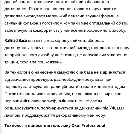
довгий час, не втрачаючи естетичної привабливості та
доглянутісті. Рівномірне нанесення тонкого шару покриття
дозволяє виконувати маленький пензлик, зручної форми, а
стильний флакон з логотипом компанії має оптимальний об'єм,
забезпечуючи комфортність у нанесенні професійного засобу.
Rafinad Base
для нігтів має хорошу стійкість, зберігає
доглянутість, красу нігтів, естетичний вигляд трендового кольору
та оригінального дизайну до 3 тижнів, не допускаючи утворення
тріщин, сколів та пошкоджень.
За технологією нанесення камуфлююча база не відрізняється
від звичайної процедури, дає необхідний результат при
першому застосуванні традиційним або краплинним методом.
Покриття ощадливо витрачається, не розтікається, вирівнює
нерівний нігтьовий рельєф, зміцнює нігті, не дає їм
розшаровуватися, полімеризується за дві хвилини під УФ, LED
лампою, продовжує життя декоративному манікюру.
Технологія нанесення гель-лаку Oxxi Professional