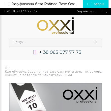
Камуфлююча база Rafinad Base Oxxi Professional 10, 15мл 💅 Купити в Україні опт та роздріб
Товарів
+38-063-077-77-73
Українська
+ 38 063 077 77 73
Камуфлююча база Rafinad Base Oxxi Professional 10, рожева
ніжність з поталлю та блискітками, 15мл