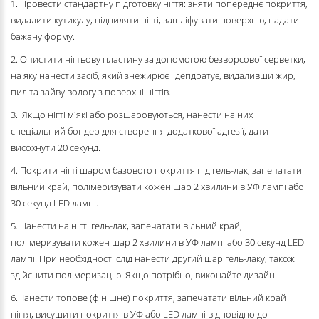
1. Провести стандартну підготовку нігтя: зняти попереднє покриття,
видалити кутикулу, підпиляти нігті, зашліфувати поверхню, надати
бажану форму.
2. Очистити нігтьову пластину за допомогою безворсової серветки,
на яку нанести засіб, який знежирює і дегідратує, видаливши жир,
пил та зайву вологу з поверхні нігтів.
3. Якщо нігті м'які або розшаровуються, нанести на них
спеціальний бондер для створення додаткової адгезії, дати
висохнути 20 секунд.
4. Покрити нігті шаром базового покриття під гель-лак, запечатати
вільний край, полімеризувати кожен шар 2 хвилини в УФ лампі або
30 секунд LED лампі.
5. Нанести на нігті гель-лак, запечатати вільний край,
полімеризувати кожен шар 2 хвилини в УФ лампі або 30 секунд LED
лампі. При необхідності слід нанести другий шар гель-лаку, також
здійснити полімеризацію. Якщо потрібно, виконайте дизайн.
6.Нанести топове (фінішне) покриття, запечатати вільний край
нігтя, висушити покриття в УФ або LED лампі відповідно до