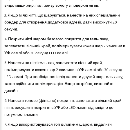
видаливши жир, пил, зайву вологу з поверхні нігтів.
3.
Якщо м'які нігті, що шаруються
,
нанести на них спеціальний
бондер для створення додаткової адгезії, дати висохнути 20
секунд.
4.
Покрити нігті шаром базового покриття
для
гель-лак
у
,
запечатати вільний край, полімеризувати кожен шар 2 хвилини в
УФ лампі або 30 секунд LED лампі.
5.
Нанести на нігті гель-лак, запечатати вільний край,
полімеризувати кожен шар 2 хвилини в УФ лампі або 30 секунд
LED лампі. При необхідності слід нанести другий шар гель-лаку,
також здійснити полімеризацію. Якщо потрібно, виконайте
дизайн.
6.
Нанести топове (фінішне) покриття, запечатати вільний край
нігтя, висушити покриття в УФ або LED лампі відповідно до
потужності лампи.
7.
Якщо використовувався топ із липким шаром, видалити