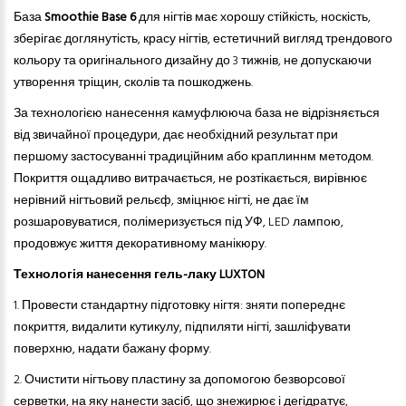
База
Smoothie Base 6
для нігтів має хорошу стійкість, носкість,
зберігає доглянутість, красу нігтів, естетичний вигляд трендового
кольору та оригінального дизайну до 3 тижнів, не допускаючи
утворення тріщин, сколів та пошкоджень.
За технологією нанесення камуфлююча база не відрізняється
від звичайної процедури, дає необхідний результат при
першому застосуванні традиційн
им
або краплинн
м
метод
ом
.
Покриття ощадливо витрачається, не розтікається, вирівнює
нерівний нігтьовий рельєф, зміцнює нігті, не дає їм
розшаровуватися, полімеризується під УФ, LED лампою,
продовжує життя декоративному манікюру.
Технологія нанесення гель-лаку LUXTON
1. Провести стандартну підготовку нігтя: зняти попереднє
покриття, видалити кутикулу, підпиляти нігті, зашліфувати
поверхню, надати бажану форму.
2.
Очистити нігтьову пластину за допомогою безворсової
серветки, на яку нанести засіб, що знежирює і дегідратує,