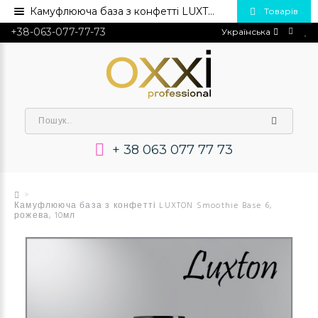
Камуфлююча база з конфетті LUXTON Smoothie Base 6, рожева, 10мл💅 Купити в Україні опт та роздріб
Товарів
+38-063-077-77-73
Українська
+ 38 063 077 77 73
Камуфлююча база з конфетті LUXTON Smoothie Base 6,
рожева, 10мл