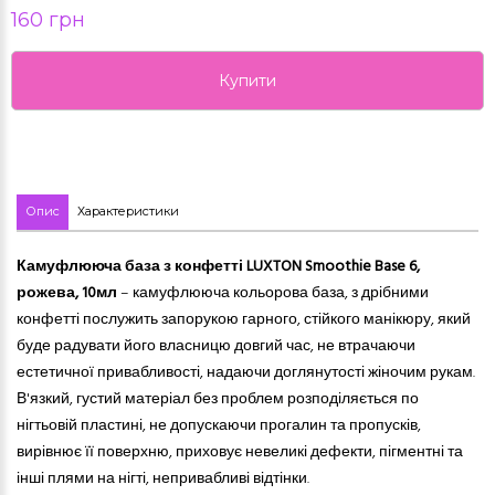
160 грн
Купити
Опис
Характеристики
Камуфлююча база з конфетті LUXTON Smoothie Base 6,
рожева, 10мл
–
камуфлююча
кольорова база, з дрібними
конфетті послужить запорукою
гарн
ого, стійкого манікюру, який
буде радувати його власницю довгий час, не втрачаючи
естетичної привабливості, надаючи доглянутості
жіночим рукам
.
В'язкий, густий матеріал без проблем розподіляється по
нігтьовій пластині, не допускаючи прогалин
та
п
ропусків
,
вирівнює її поверхню, приховує невеликі дефекти, пігментні та
інші плями на нігті, непривабливі відтінки.