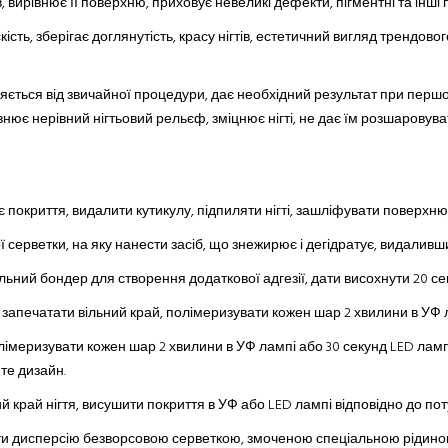
в
, вирівнює її поверхню, приховує невеликі дефекти, пігментні та інші п
скість, зберігає доглянутість, красу нігтів, естетичний вигляд трендово
ється від звичайної процедури, дає необхідний результат при перш
внює нерівний нігтьовий рельєф, зміцнює нігті, не дає їм розшаровув
нє покриття, видалити кутикулу, підпиляти нігті, зашліфувати поверх
ерветки, на яку нанести засіб, що знежирює і дегідратує, видаливши ж
ьний бондер для створення додаткової адгезії, дати висохнути 20 се
, запечатати вільний край, полімеризувати кожен шар 2 хвилини в УФ 
полімеризувати кожен шар 2 хвилини в УФ лампі або 30 секунд LED ламп
те дизайн.
й край нігтя, висушити покриття в УФ або LED лампі відповідно до по
ти дисперсію безворсовою серветкою, змоченою спеціальною рідиною