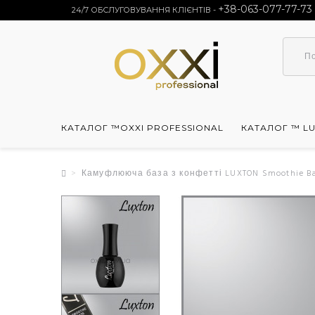
+38-063-077-77-73
24/7 ОБСЛУГОВУВАННЯ КЛІЄНТІВ -
КАТАЛОГ ™OXXI PROFESSIONAL
КАТАЛОГ ™ L
Камуфлююча база з конфетті LUXTON Smoothie Bas