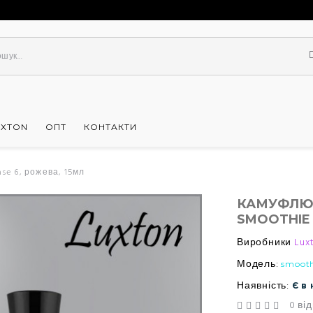
UXTON
ОПТ
КОНТАКТИ
e 6, рожева, 15мл
КАМУФЛЮЮ
SMOOTHIE 
Виробники
Lux
Модель:
smooth
Наявність:
Є в
0 від