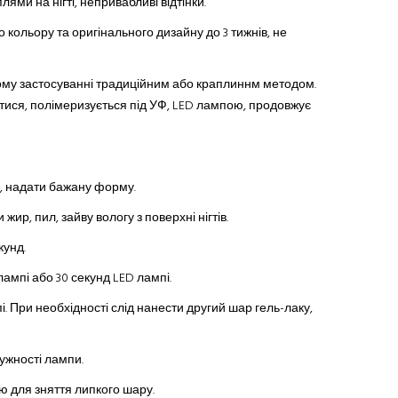
лями на нігті, непривабливі відтінки.
го кольору та оригінального дизайну до 3 тижнів, не
ому застосуванні традиційн
им
або краплинн
м
метод
ом
.
атися, полімеризується під УФ, LED лампою, продовжує
ню, надати бажану форму.
ир, пил, зайву вологу з поверхні нігтів.
кунд.
лампі або 30 секунд LED лампі.
і. При необхідності слід нанести другий шар гель-лаку,
тужності лампи.
 для зняття липкого шару.