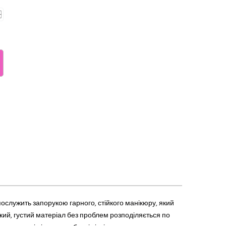
 послужить запорукою
гарн
ого, стійкого манікюру, який
язкий, густий матеріал без проблем розподіляється по