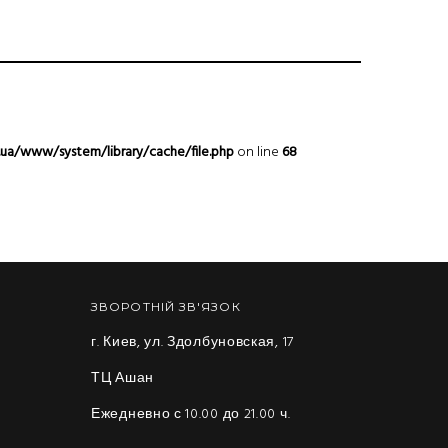
.ua/www/system/library/cache/file.php
on line
68
ЗВОРОТНІЙ ЗВ'ЯЗОК
г. Киев, ул. Здолбуновская, 17
ТЦ Ашан
Ежедневно с 10.00 до 21.00 ч.