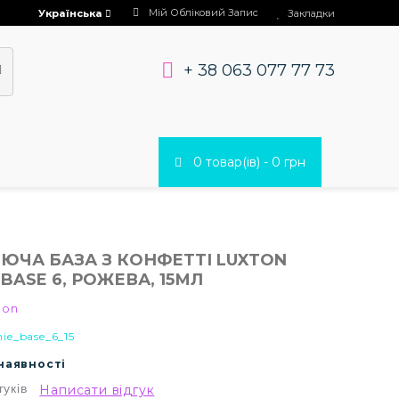
Мій Обліковий Запис
Українська
Закладки
+ 38 063 077 77 73
0 товар(ів) - 0 грн
ЧА БАЗА З КОНФЕТТІ LUXTON
BASE 6, РОЖЕВА, 15МЛ
ton
ie_base_6_15
 наявності
гуків
Написати відгук