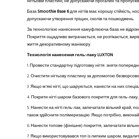
нігтьовій пластині, не допускаючи прогалин
та
п
ропускі
База
Smoothie Base 6
для нігтів має хорошу стійкість, но
допускаючи утворення тріщин, сколів та пошкоджень.
За технологією нанесення камуфлююча база не відрізня
Покриття ощадливо витрачається, не розтікається, вирі
життя декоративному манікюру.
Технологія нанесення гель-лаку LUXTON
1. Провести стандартну підготовку нігтя: зняти поперед
2.
Очистити нігтьову пластину за допомогою безворсової с
3.
Якщо м'які нігті, що шаруються
,
нанести на них спеціал
4.
Покрити нігті шаром базового покриття
для
гель-лак
у
5.
Нанести на нігті гель-лак, запечатати вільний край, 
також здійснити полімеризацію. Якщо потрібно, виконай
6.
Нанести топове (фінішне) покриття, запечатати вільни
7.
Якщо використовувався топ із липким шаром, видали