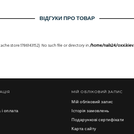
ВІДГУКИ ПРО ТОВАР
che.store.1786143152): No such file or directory in
/home/nails24/oxxi.kiev
АЦІЯ
МІЙ ОБЛІКОВИЙ ЗАПИС
Мій обліковий запис
 і оплата
Історія замовлень
и
Подарункові сертифікати
Карта сайту