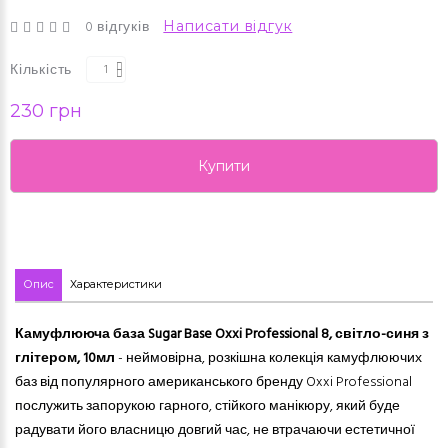
0 відгуків
Написати відгук
Кількість
230 грн
Купити
Опис
Характеристики
Камуфлююча база Sugar Base Oxxi Professional 8
,
світло-синя з
глітером,
10мл
- неймовірна, розкішна колекція камуфлюючих
баз від популярного американського бренду Oxxi Professional
послужить запорукою гарного, стійкого манікюру, який буде
радувати його власницю довгий час, не втрачаючи естетичної