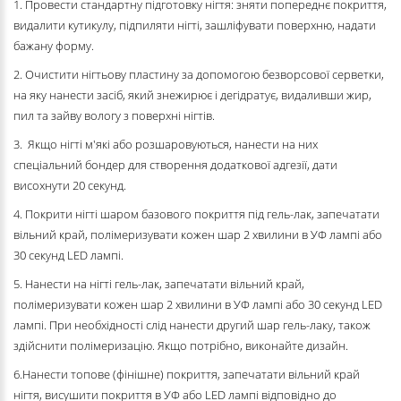
1. Провести стандартну підготовку нігтя: зняти попереднє покриття,
видалити кутикулу, підпиляти нігті, зашліфувати поверхню, надати
бажану форму.
2. Очистити нігтьову пластину за допомогою безворсової серветки,
на яку нанести засіб, який знежирює і дегідратує, видаливши жир,
пил та зайву вологу з поверхні нігтів.
3. Якщо нігті м'які або розшаровуються, нанести на них
спеціальний бондер для створення додаткової адгезії, дати
висохнути 20 секунд.
4. Покрити нігті шаром базового покриття під гель-лак, запечатати
вільний край, полімеризувати кожен шар 2 хвилини в УФ лампі або
30 секунд LED лампі.
5. Нанести на нігті гель-лак, запечатати вільний край,
полімеризувати кожен шар 2 хвилини в УФ лампі або 30 секунд LED
лампі. При необхідності слід нанести другий шар гель-лаку, також
здійснити полімеризацію. Якщо потрібно, виконайте дизайн.
6.Нанести топове (фінішне) покриття, запечатати вільний край
нігтя, висушити покриття в УФ або LED лампі відповідно до