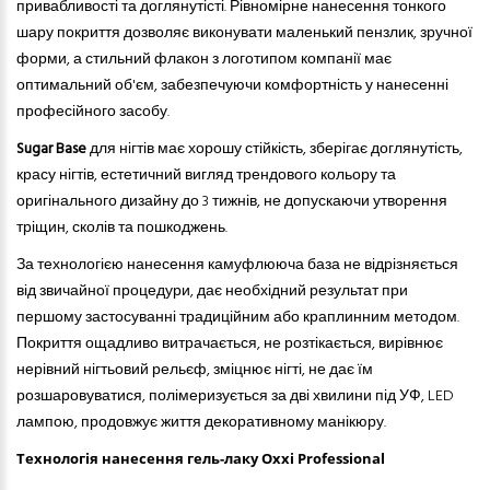
привабливості та доглянутісті. Рівномірне нанесення тонкого
шару покриття дозволяє виконувати маленький пензлик, зручної
форми, а стильний флакон з логотипом компанії має
оптимальний об'єм, забезпечуючи комфортність у нанесенні
професійного засобу.
Sugar
Base
для нігтів має хорошу стійкість, зберігає доглянутість,
красу нігтів, естетичний вигляд трендового кольору та
оригінального дизайну до 3 тижнів, не допускаючи утворення
тріщин, сколів та пошкоджень.
За технологією нанесення камуфлююча база не відрізняється
від звичайної процедури, дає необхідний результат при
першому застосуванні традиційним або краплинним методом.
Покриття ощадливо витрачається, не розтікається, вирівнює
нерівний нігтьовий рельєф, зміцнює нігті, не дає їм
розшаровуватися, полімеризується за дві хвилини під УФ, LED
лампою, продовжує життя декоративному манікюру.
Технологія нанесення гель-лаку Oxxi Professional