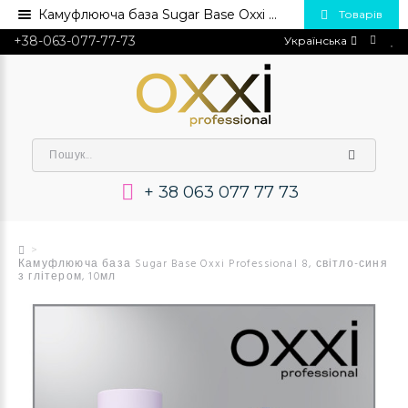
Камуфлююча база Sugar Base Oxxi Professional 8, світло-синя з глітером, 10мл💅 Купити в Україні опт та роздріб
Товарів
+38-063-077-77-73
Українська
+ 38 063 077 77 73
Камуфлююча база Sugar Base Oxxi Professional 8, світло-синя
з глітером, 10мл