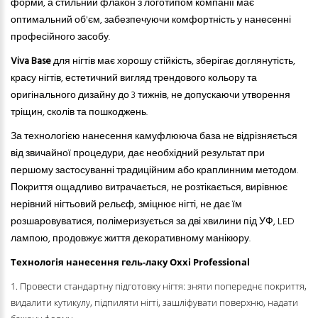
форми, а стильний флакон з логотипом компанії має
оптимальний об'єм, забезпечуючи комфортність у нанесенні
професійного засобу.
Viva Base
для нігтів має хорошу стійкість, зберігає доглянутість,
красу нігтів, естетичний вигляд трендового кольору та
оригінального дизайну до 3 тижнів, не допускаючи утворення
тріщин, сколів та пошкоджень.
За технологією нанесення камуфлююча база не відрізняється
від звичайної процедури, дає необхідний результат при
першому застосуванні традиційним або краплинним методом.
Покриття ощадливо витрачається, не розтікається, вирівнює
нерівний нігтьовий рельєф, зміцнює нігті, не дає їм
розшаровуватися, полімеризується за дві хвилини під УФ, LED
лампою, продовжує життя декоративному манікюру.
Технологія нанесення гель-лаку Oxxi Professional
1. Провести стандартну підготовку нігтя: зняти попереднє покриття,
видалити кутикулу, підпиляти нігті, зашліфувати поверхню, надати