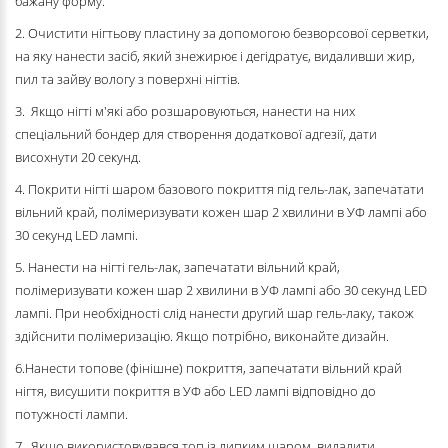
бажану форму.
2. Очистити нігтьову пластину за допомогою безворсової серветки,
на яку нанести засіб, який знежирює і дегідратує, видаливши жир,
пил та зайву вологу з поверхні нігтів.
3. Якщо нігті м'які або розшаровуються, нанести на них
спеціальний бондер для створення додаткової адгезії, дати
висохнути 20 секунд.
4. Покрити нігті шаром базового покриття під гель-лак, запечатати
вільний край, полімеризувати кожен шар 2 хвилини в УФ лампі або
30 секунд LED лампі.
5. Нанести на нігті гель-лак, запечатати вільний край,
полімеризувати кожен шар 2 хвилини в УФ лампі або 30 секунд LED
лампі. При необхідності слід нанести другий шар гель-лаку, також
здійснити полімеризацію. Якщо потрібно, виконайте дизайн.
6.Нанести топове (фінішне) покриття, запечатати вільний край
нігтя, висушити покриття в УФ або LED лампі відповідно до
потужності лампи.
7. Якщо використовувався топ із липким шаром, видалити