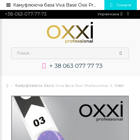
Камуфлююча база Viva Base Oxxi Professional 3, 10мл💅 Купити в Україні опт та роздріб
Товарів
+38-063-077-77-73
Українська
+ 38 063 077 77 73
Камуфлююча база Viva Base Oxxi Professional 3, 10мл