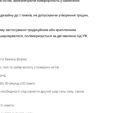
й об'єм, забезпечуючи комфортність у нанесенні
о дизайну до 3 тижнів, не допускаючи утворення тріщин,
шому застосуванні традиційним або краплинним
зшаровуватися, полімеризується за дві хвилини під УФ,
дати бажану форму.
пил та зайву вологу з поверхні нігтів.
унд.
бо 30 секунд LED лампі.
 необхідності слід нанести другий шар гель-лаку, також
сті лампи.