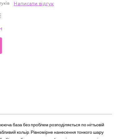
гуків
Написати відгук
н
ююча база без проблем розподіляється по нігтьовій
ивабливий кольір. Рівномірне нанесення тонкого шару