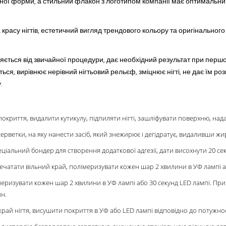
ної форми, а стильний флакон з логотипом компанії має оптимальни
та красу нігтів, естетичний вигляд трендового кольору та оригінальног
яється від звичайної процедури, дає необхідний результат при пер
ся, вирівнює нерівний нігтьовий рельєф, зміцнює нігті, не дає їм ро
.
покриття, видалити кутикулу, підпиляти нігті, зашліфувати поверхню, на
ветки, на яку нанести засіб, який знежирює і дегідратує, видаливши жир, 
еціальний бондер для створення додаткової адгезії, дати висохнути 20 сек
печатати вільний край, полімеризувати кожен шар 2 хвилини в УФ лампі а
лімеризувати кожен шар 2 хвилини в УФ лампі або 30 секунд LED лампі. При
н.
край нігтя, висушити покриття в УФ або LED лампі відповідно до потужно