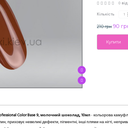
0 від
Кількість
90 гр
210 грн
Купити
sional Color Base 9,
молочний шоколад,
10мл
- кольорова камуфл
ин, приховує невеликі дефекти, пігментні, інші плями на нігті, непр