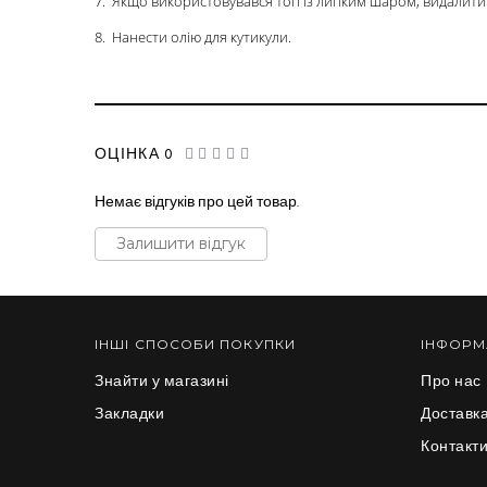
7. Якщо використовувався топ із липким шаром, видалит
8. Нанести олію для кутикули.
ОЦІНКА 0
Немає відгуків про цей товар.
Залишити відгук
ІНШІ СПОСОБИ ПОКУПКИ
ІНФОРМ
Знайти у магазині
Про нас
Закладки
Доставка
Контакт