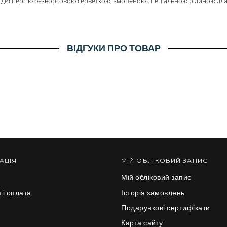
и дисперсію безворсовою серветкою, змоченою спеціальною рідиною для
ВІДГУКИ ПРО ТОВАР
АЦІЯ
МІЙ ОБЛІКОВИЙ ЗАПИС
Мій обліковий запис
 і оплата
Історія замовлень
и
Подарункові сертифікати
Карта сайту