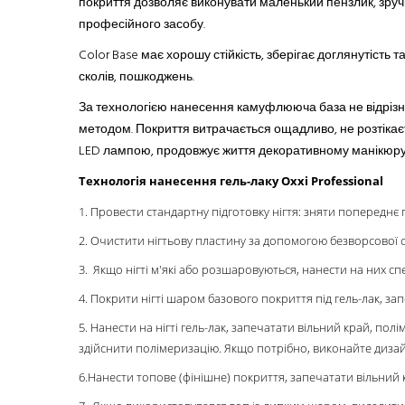
покриття дозволяє виконувати маленький пензлик, зруч
професійного засобу.
Color Base має хорошу стійкість, зберігає доглянутість 
сколів, пошкоджень.
За технологією нанесення камуфлююча база не відрізн
методом. Покриття витрачається ощадливо, не розтікаєть
LED лампою, продовжує життя декоративному манікюру
Технологія нанесення гель-лаку Oxxi Professional
1. Провести стандартну підготовку нігтя: зняти попереднє 
2. Очистити нігтьову пластину за допомогою безворсової сер
3. Якщо нігті м'які або розшаровуються, нанести на них сп
4. Покрити нігті шаром базового покриття під гель-лак, за
5. Нанести на нігті гель-лак, запечатати вільний край, по
здійснити полімеризацію. Якщо потрібно, виконайте дизай
6.Нанести топове (фінішне) покриття, запечатати вільний 