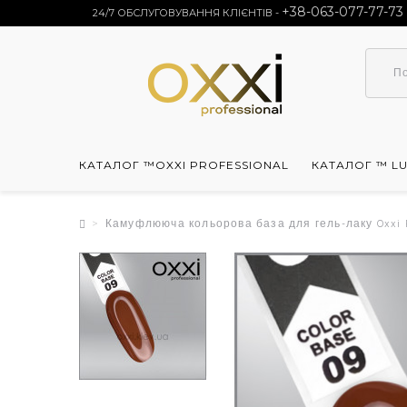
+38-063-077-77-73
24/7 ОБСЛУГОВУВАННЯ КЛІЄНТІВ -
КАТАЛОГ ™OXXI PROFESSIONAL
КАТАЛОГ ™ L
Камуфлююча кольорова база для гель-лаку Oxxi Pr