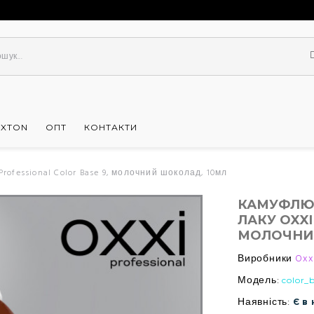
UXTON
ОПТ
КОНТАКТИ
ofessional Color Base 9, молочний шоколад, 10мл
КАМУФЛЮЮ
ЛАКУ OXXI
МОЛОЧНИ
Виробники
Oxx
Модель:
color_
Наявність:
Є в