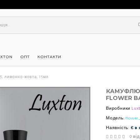
UXTON
ОПТ
КОНТАКТИ
5, лимонно-жовта, 15мл
КАМУФЛЮ
FLOWER B
Виробники
Lux
Модель:
flower
Наявність:
Є в
0 від