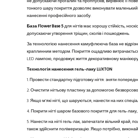
не допускаючи прогалин
та проппусків
, вирівнює її пов
тонкого шару покриття дозволяє виконувати маленький 
нанесенні професійного засобу.
База Flower Base 5
для нігтів має хорошу стійкість, носкі
допускаючи утворення тріщин, сколів і пошкоджень.
За технологією нанесення камуфлююча база не відрізня
краплинн
им
метод
ом
. Покриття ощадливо витрачається,
LED лампою, продовжує життя декоративному манікюру
Технологія нанесення гель-лаку LUXTON
1. Провести стандартну підготовку нігтя: зняти поперед
2.
Очистити нігтьову пластину за допомогою безворсової с
3.
Якщо м'які нігті, що шаруються
,
нанести на них спеціал
4.
Покрити нігті шаром базового покриття
для
гель-лак
у
5.
Нанести на нігті гель-лак, запечатати вільний край, 
також здійснити полімеризацію. Якщо потрібно, виконай