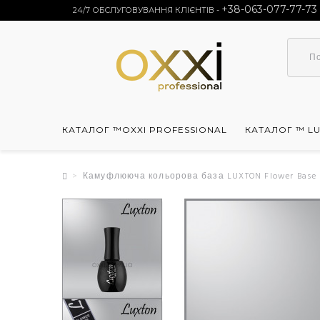
+38-063-077-77-73
24/7 ОБСЛУГОВУВАННЯ КЛІЄНТІВ -
КАТАЛОГ ™OXXI PROFESSIONAL
КАТАЛОГ ™ L
Камуфлююча кольорова база LUXTON Flower Base 