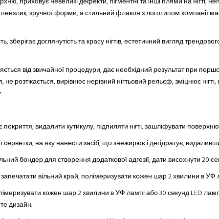
ерхню, приховує невеликі дефекти, пігментні та інші плями на нігті, н
пензлик, зручної форми, а стильний флакон з логотипом компанії м
сть, зберігає доглянутість та красу нігтів, естетичний вигляд трендово
ється від звичайної процедури, дає необхідний результат при перш
 не розтікається, вирівнює нерівний нігтьовий рельєф, зміцнює нігті
.
нє покриття, видалити кутикулу, підпиляти нігті, зашліфувати поверх
ерветки, на яку нанести засіб, що знежирює і дегідратує, видаливши ж
ьний бондер для створення додаткової адгезії, дати висохнути 20 се
, запечатати вільний край, полімеризувати кожен шар 2 хвилини в УФ 
полімеризувати кожен шар 2 хвилини в УФ лампі або 30 секунд LED ламп
те дизайн.