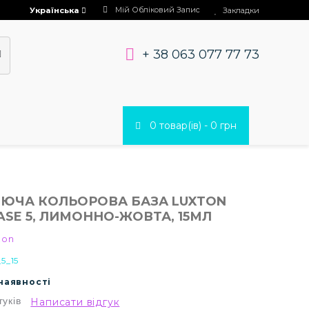
Мій Обліковий Запис
Українська
Закладки
+ 38 063 077 77 73
0 товар(ів) - 0 грн
ЮЧА КОЛЬОРОВА БАЗА LUXTON
ASE 5, ЛИМОННО-ЖОВТА, 15МЛ
ton
_5_15
 наявності
гуків
Написати відгук