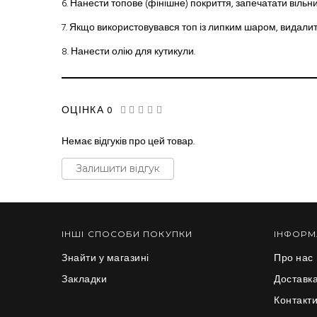
6.
Нанести топове (фінішне) покриття, запечатати вільни
7.
Якщо використовувався топ із липким шаром, видали
8.
Нанести олію для кутикули.
ОЦІНКА 0
Немає відгуків про цей товар.
Залишити відгук
ІНШІ СПОСОБИ ПОКУПКИ
ІНФОРМ
Знайти у магазині
Про нас
Закладки
Доставка
Контакт