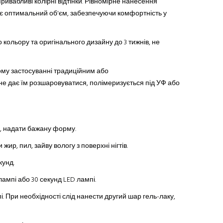
епривабливі колірні відтінки. Рівномірне нанесення
ає оптимальний об'єм, забезпечуючи комфортність у
го кольору та оригінального дизайну до 3 тижнів, не
ому застосуванні традиційн
им
або
, не дає їм розшаровуватися, полімеризується під УФ або
ню, надати бажану форму.
ир, пил, зайву вологу з поверхні нігтів.
кунд.
лампі або 30 секунд LED лампі.
і. При необхідності слід нанести другий шар гель-лаку,