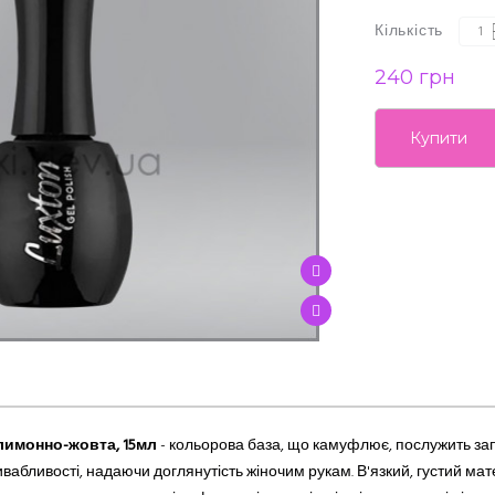
Кількість
240 грн
Купити
лимонно-жовта, 15мл
- кольорова база, що камуфлює, послужить з
абливості, надаючи доглянутість жіночим рукам. В'язкий, густий мате