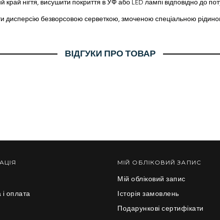
й край нігтя, висушити покриття в УФ або LED лампі відповідно до по
ти дисперсію безворсовою серветкою, змоченою спеціальною рідиною
ВІДГУКИ ПРО ТОВАР
АЦІЯ
МІЙ ОБЛІКОВИЙ ЗАПИС
Мій обліковий запис
 і оплата
Історія замовлень
и
Подарункові сертифікати