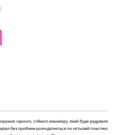
апорукою
гарн
ого, стійкого манікюру, який буде радувати
ріал без проблем розподіляється по нігтьовій пластині,