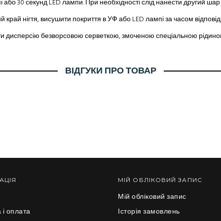
 або 30 секунд LED лампи. При необхідності слід нанести другий шар 
й край нігтя, висушити покриття в УФ або LED лампі за часом відпові
ти дисперсію безворсовою серветкою, змоченою спеціальною рідиною
ВІДГУКИ ПРО ТОВАР
АЦІЯ
МІЙ ОБЛІКОВИЙ ЗАПИС
Мій обліковий запис
 і оплата
Історія замовлень