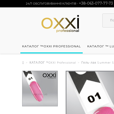
+38-063-077-77-73
24/7 ОБСЛУГОВУВАННЯ КЛІЄНТІВ -
КАТАЛОГ ™OXXI PROFESSIONAL
КАТАЛОГ ™ L
КАТАЛОГ ™OXXI Professional
Гель-лак Summer Sil