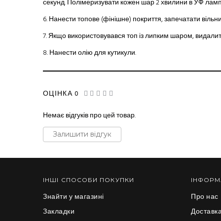
секунд. Полімеризувати кожен шар 2 хвилини в УФ лампі
6.
Нанести топове (фінішне) покриття, запечатати вільни
7.
Якщо використовувався топ із липким шаром, видали
8.
Нанести
олію­
для кутикули.
ОЦІНКА 0
Немає відгуків про цей товар.
Залишити відгук
ІНШІ СПОСОБИ ПОКУПКИ
ІНФОРМ
Знайти у магазині
Про нас
Закладки
Доставка