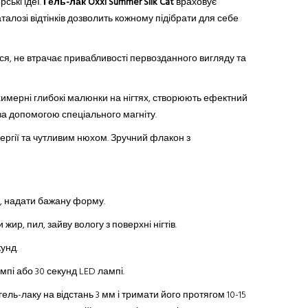
ські ідеї.
Гель-лак Oxxi
Summer Silk Cat
враховує
талозі відтінків дозволить кожному підібрати для себе
ться, не втрачає привабливості первозданного вигляду та
химерні глибокі малюнки на нігтях, створюють ефектний
 за допомогою спеціального магніту.
ергії
та
чутлив
и
м нюх
ом
. Зручний флакон з
ню, надати бажану форму.
ир, пил, зайву вологу з поверхні нігтів.
унд.
мпі або 30 секунд LED лампі.
ель-лаку на відстань 3 мм і тримати його протягом 10-15