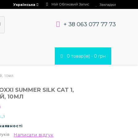
Мій Обліковий Запис
Українська
Закладки
+ 38 063 077 77 73
0 товар(ів) - 0 грн
й, 10мл
OXXI SUMMER SILK CAT 1,
Й, 10МЛ
i
t_1
 наявності
гуків
Написати відгук