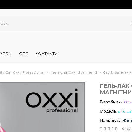
UXTON
ОПТ
КОНТАКТИ
k Cat Oxxi Professional
Гель-лак Oxxi Summer Silk Cat 1, магнітни
ГЕЛЬ-ЛАК 
МАГНІТНИ
Виробники
Oxx
Модель:
silk_ca
Наявність:
Є в
0 від