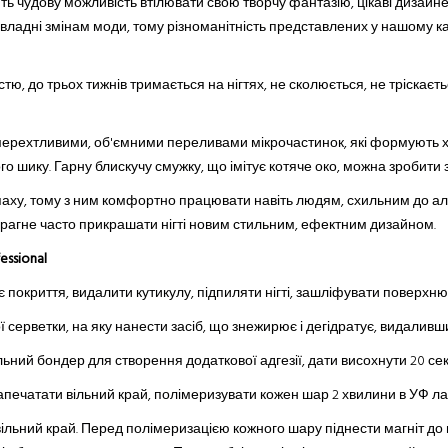
ть чудову можливість втілювати свою творчу фантазію, цікаві дизайнер
підвладні змінам моди, тому різноманітність представлених у нашому ка
стю, до трьох тижнів тримається на нігтях, не сколюється, не тріскає
 мерехтливими, об'ємними переливами мікрочастинок, які формують 
го шику. Гарну блискучу смужку, що імітує котяче око, можна зробити
паху, тому з ним комфортно працювати навіть людям, схильним до ал
прагне часто прикрашати нігті новим стильним, ефектним дизайном.
ssional
нє покриття, видалити кутикулу, підпиляти нігті, зашліфувати поверх
ерветки, на яку нанести засіб, що знежирює і дегідратує, видаливши ж
льний бондер для створення додаткової адгезії, дати висохнути 20 сек
запечатати вільний край, полімеризувати кожен шар 2 хвилини в УФ ла
 вільний край. Перед полімеризацією кожного шару піднести магніт до г