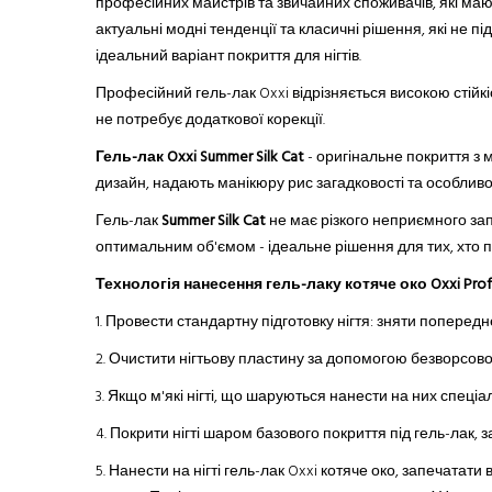
професійних майстрів
та
звичайних споживачів, які маю
актуальні модні тенденції та класичні рішення, які не 
ідеальний варіант покриття для нігтів.
Професійний гель-лак Oxxi відрізняється високою стійкі
не потребує додаткової корекції.
Гель-лак Oxxi
Summer Silk Cat
- оригінальне покриття з
дизайн, надають манікюру рис загадковості
та
особливо
Гель-лак
Summer Silk Cat
не має різкого неприємного за
оптимальним об'ємом - ідеальне рішення для тих, хто 
Технологія нанесення гель-лаку котяче око Oxxi Profe
1. Провести стандартну підготовку нігтя: зняти поперед
2.
Очистити нігтьову пластину за допомогою безворсової с
3.
Якщо м'які нігті, що шаруються нанести на них спеціа
4.
Покрити нігті шаром базового покриття під гель-лак, 
5.
Нанести на нігті гель-лак Oxxi котяче око, запечатати