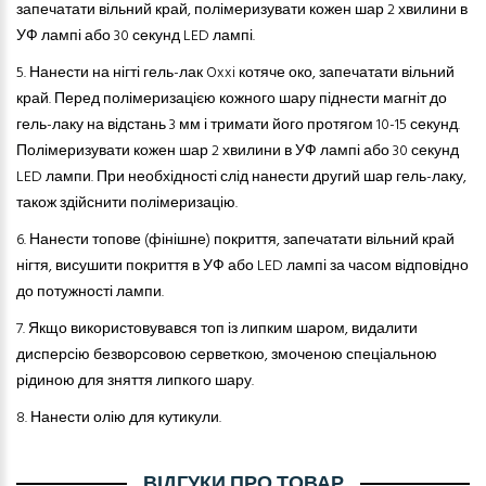
запечатати вільний край, полімеризувати кожен шар 2 хвилини в
УФ лампі або 30 секунд LED лампі.
5.
Нанести на нігті гель-лак Oxxi котяче око, запечатати вільний
край. Перед полімеризацією кожного шару піднести магніт до
гель-лаку на відстань 3 мм і тримати його протягом 10-15 секунд.
Полімеризувати кожен шар 2 хвилини в УФ лампі або 30 секунд
LED лампи. При необхідності слід нанести другий шар гель-лаку,
також здійснити полімеризацію.
6.
Нанести топове (фінішне) покриття, запечатати вільний край
нігтя, висушити покриття в УФ або LED лампі за часом відповідно
до потужності лампи.
7.
Якщо використовувався топ із липким шаром, видалити
дисперсію безворсовою серветкою, змоченою спеціальною
рідиною для зняття липкого шару.
8.
Нанести
олію­
для кутикули.
ВІДГУКИ ПРО ТОВАР