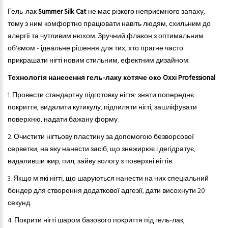
Гель-лак
Summer Silk Cat
не має різкого неприємного запаху,
тому з ним комфортно працювати навіть людям, схильним до
алергії
та
чутлив
и
м нюх
ом
. Зручний флакон з оптимальним
об'ємом - ідеальне рішення для тих, хто прагне часто
прикрашати нігті новим стильним, ефектним дизайном.
Технологія нанесення гель-лаку котяче око Oxxi Professional
1. Провести стандартну підготовку нігтя: зняти попереднє
покриття, видалити кутикулу, підпиляти нігті, зашліфувати
поверхню, надати бажану форму.
2.
Очистити нігтьову пластину за допомогою безворсової
серветки, на яку нанести засіб, що знежирює і дегідратує,
видаливши жир, пил, зайву вологу з поверхні нігтів.
3.
Якщо м'які нігті, що шаруються нанести на них спеціальний
бондер для створення додаткової адгезії, дати висохнути 20
секунд.
4.
Покрити нігті шаром базового покриття під гель-лак,