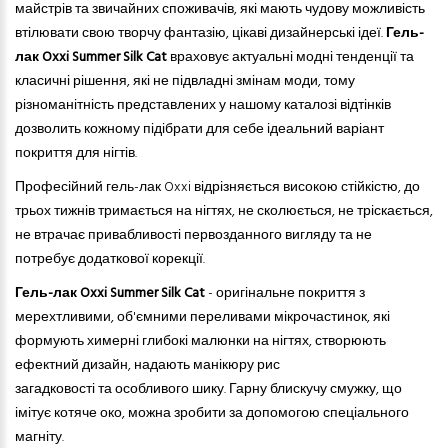
майстрів
та
звичайних споживачів, які мають чудову можливість
втілювати свою творчу фантазію, цікаві дизайнерські ідеї.
Гель-
лак Oxxi
Summer Silk Cat
враховує актуальні модні тенденції та
класичні рішення, які не підвладні змінам моди, тому
різноманітність представлених у нашому каталозі відтінків
дозволить кожному підібрати для себе ідеальний варіант
покриття для нігтів.
Професійний гель-лак Oxxi відрізняється високою стійкістю, до
трьох тижнів тримається на нігтях, не сколюється, не тріскається,
не втрачає привабливості первозданного вигляду та не
потребує додаткової корекції.
Гель-лак Oxxi
Summer Silk Cat
- оригінальне покриття з
мерехтливими, об'ємними переливами мікрочастинок, які
формують химерні глибокі малюнки на нігтях, створюють
ефектний дизайн, надають манікюру рис
загадковості
та
особливого шику. Гарну блискучу смужку, що
імітує котяче око, можна зробити за допомогою спеціального
магніту.