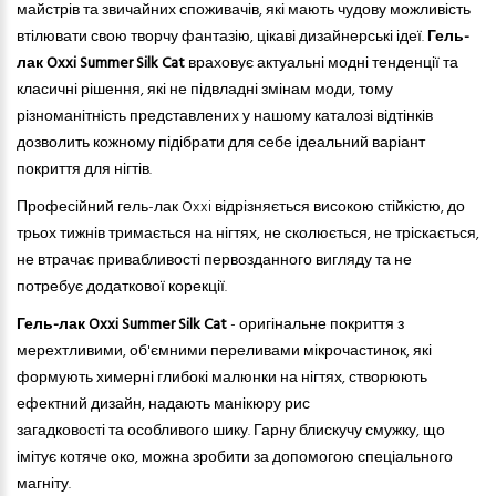
майстрів
та
звичайних споживачів, які мають чудову можливість
втілювати свою творчу фантазію, цікаві дизайнерські ідеї.
Гель-
лак Oxxi
Summer Silk Cat
враховує актуальні модні тенденції та
класичні рішення, які не підвладні змінам моди, тому
різноманітність представлених у нашому каталозі відтінків
дозволить кожному підібрати для себе ідеальний варіант
покриття для нігтів.
Професійний гель-лак Oxxi відрізняється високою стійкістю, до
трьох тижнів тримається на нігтях, не сколюється, не тріскається,
не втрачає привабливості первозданного вигляду та не
потребує додаткової корекції.
Гель-лак Oxxi
Summer Silk Cat
- оригінальне покриття з
мерехтливими, об'ємними переливами мікрочастинок, які
формують химерні глибокі малюнки на нігтях, створюють
ефектний дизайн, надають манікюру рис
загадковості
та
особливого шику. Гарну блискучу смужку, що
імітує котяче око, можна зробити за допомогою спеціального
магніту.