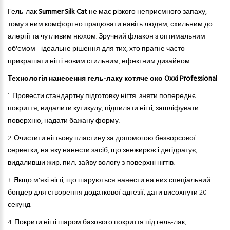
Гель-лак
Summer Silk Cat
не має різкого неприємного запаху,
тому з ним комфортно працювати навіть людям, схильним до
алергії
та
чутлив
и
м нюх
ом
. Зручний флакон з оптимальним
об'ємом - ідеальне рішення для тих, хто прагне часто
прикрашати нігті новим стильним, ефектним дизайном.
Технологія нанесення гель-лаку котяче око Oxxi Professional
1. Провести стандартну підготовку нігтя: зняти попереднє
покриття, видалити кутикулу, підпиляти нігті, зашліфувати
поверхню, надати бажану форму.
2.
Очистити нігтьову пластину за допомогою безворсової
серветки, на яку нанести засіб, що знежирює і дегідратує,
видаливши жир, пил, зайву вологу з поверхні нігтів.
3.
Якщо м'які нігті, що шаруються нанести на них спеціальний
бондер для створення додаткової адгезії, дати висохнути 20
секунд.
4.
Покрити нігті шаром базового покриття під гель-лак,