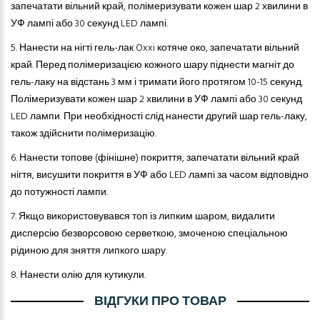
запечатати вільний край, полімеризувати кожен шар 2 хвилини в
УФ лампі або 30 секунд LED лампі.
5.
Нанести на нігті гель-лак Oxxi котяче око, запечатати вільний
край. Перед полімеризацією кожного шару піднести магніт до
гель-лаку на відстань 3 мм і тримати його протягом 10-15 секунд.
Полімеризувати кожен шар 2 хвилини в УФ лампі або 30 секунд
LED лампи. При необхідності слід нанести другий шар гель-лаку,
також здійснити полімеризацію.
6.
Нанести топове (фінішне) покриття, запечатати вільний край
нігтя, висушити покриття в УФ або LED лампі за часом відповідно
до потужності лампи.
7.
Якщо використовувався топ із липким шаром, видалити
дисперсію безворсовою серветкою, змоченою спеціальною
рідиною для зняття липкого шару.
8.
Нанести
олію­
для кутикули.
ВІДГУКИ ПРО ТОВАР