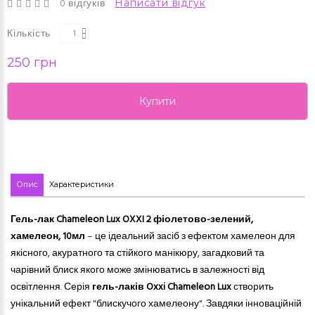
0 відгуків
Написати відгук
Кількість
250 грн
Купити
Опис
Характеристики
Гель-лак Chameleon Lux OXXI 2 фіолетово-зелений,
хамелеон, 10мл
– це
ідеальний засіб з ефектом хамелеон для
якісного, акуратного
та
стійкого манікюру, загадковий та
чарівний блиск якого може змінюватись в залежності від
освітлення. Серія
гель
-
лаків Oxxi Chameleon Lux
створить
унікальний ефект "блискучого хамелеону". Завдяки інноваційній