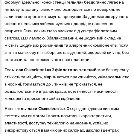
формулі ідеальної консистенції гель-лак бездоганно лягає на
нігтьову пластину, рівномірно розподіляться по поверхні, не
залишаючи прогалин, смуг
та
пропусків. За допомогою зручного
якісного пензлика забезпечується однорідне нанесення
покриття. Гель-лак миттєво висихає під ультрафіолетовим
світлом, LED лампою. Збалансований, нешкідливий склад не
містить шкідливих розчинників
та
алергенних компонентів, після
зняття манікюру нігті зберігають відмінний, здоровий вигляд, без
жовтизни та пошкоджень нігтьової пластини.
Гель-лак Chameleon Lux 2 фіолетово-зелений
має безперечну
стійкість
та
міцність, відрізняється практичністю, універсальністю
в носінні, тримається до 3 тижнів, не тріскається, не
розколюється, не втрачає краси, естетичності, насиченості
кольорів
та
приємного сяйва відблисків.
Якісні
гель-лаки Chameleon Lux Oxxi,
відповідаючи високим
естетичним вимогам і мають позитивні характеристики,
властивості, доступну технологію нанесення, успішно
використовуються в манікюрних салонах, школах і центрах