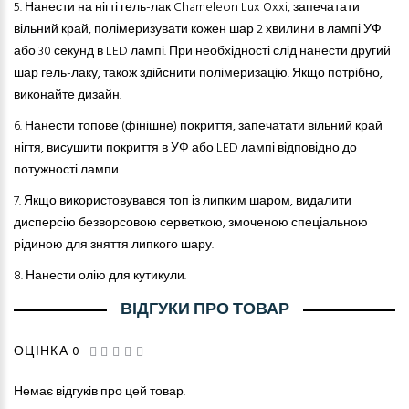
5.
Нанести на нігті гель-лак Chameleon Lux Oxxi, запечатати
вільний край, полімеризувати кожен шар 2 хвилини в лампі УФ
або 30 секунд в LED лампі. При необхідності слід нанести другий
шар гель-лаку, також здійснити полімеризацію. Якщо потрібно,
виконайте дизайн.
6.
Нанести топове (фінішне) покриття, запечатати вільний край
нігтя, висушити покриття в УФ або LED лампі відповідно до
потужності лампи.
7.
Якщо використовувався топ із липким шаром, видалити
дисперсію безворсовою серветкою, змоченою спеціальною
рідиною для зняття липкого шару.
8.
Нанести олію для кутикули.
ВІДГУКИ ПРО ТОВАР
ОЦІНКА 0
Немає відгуків про цей товар.