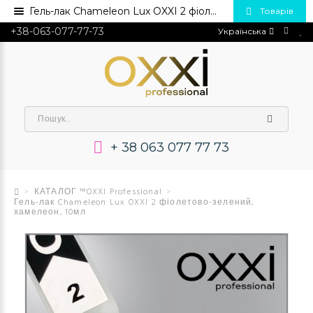
Гель-лак Chameleon Lux OXXI 2 фіолетово-зелений, хамелеон, 10мл💅 Купити в Україні опт та роздріб
Товарів
+38-063-077-77-73
Українська
+ 38 063 077 77 73
КАТАЛОГ ™OXXI Professional
Гель-лак Chameleon Lux OXXI 2 фіолетово-зелений,
хамелеон, 10мл