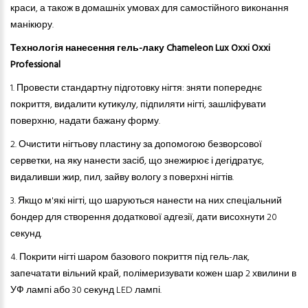
краси, а також в домашніх умовах для самостійного виконання
манікюру.
Технологія нанесення гель-лаку Chameleon Lux Oxxi Oxxi
Professional
1. Провести стандартну підготовку нігтя: зняти попереднє
покриття, видалити кутикулу, підпиляти нігті, зашліфувати
поверхню, надати бажану форму.
2.
Очистити нігтьову пластину за допомогою безворсової
серветки, на яку нанести засіб, що знежирює і дегідратує,
видаливши жир, пил, зайву вологу з поверхні нігтів.
3.
Якщо м'які нігті, що шаруються нанести на них спеціальний
бондер для створення додаткової адгезії, дати висохнути 20
секунд.
4.
Покрити нігті шаром базового покриття під гель-лак,
запечатати вільний край, полімеризувати кожен шар 2 хвилини в
УФ лампі або 30 секунд LED лампі.