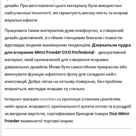
дизайн. При виготовленні цього матеріалу були використані
найсучасніші технології, які гарантують високу якість та яскраві
візуальні ефекти.
Працювати таким матеріалом дуже комфортно, а створений
дизайн довговічний, зі стійким глянцевим блиском і повністю
відповідає модним манікюрним тенденціям.
Дзеркальна пудра
для втирання Mirror Powder OXXI Professional
- декоративний
матеріал, який призначений для створення яскравих
дзеркальних дизайнів. Може бути самостійним прикрасою або
виконувати функцію ефектного фону для складних нейл-
композицій. Добре лягає на нігтьову поверхню, без проблем
втирається, виглядає яскраво та стильно.
Інтернет-магазин oxxi.kiev.ua пропонує істинним цінителям
нейл-краси, яскравості, оригінальності купити оптом та в роздріб
за вигідною вартістю, сертифіковані брендові товари
Oxxi Mirror
Powder
знаменитої торгової марки.