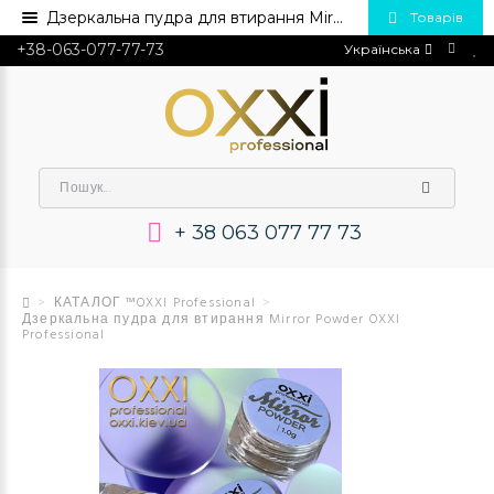
Дзеркальна пудра для втирання Mirror Powder OXXI Professional💅 Купити в Україні опт та роздріб
Товарів
+38-063-077-77-73
Українська
+ 38 063 077 77 73
КАТАЛОГ ™OXXI Professional
Дзеркальна пудра для втирання Mirror Powder OXXI
Professional