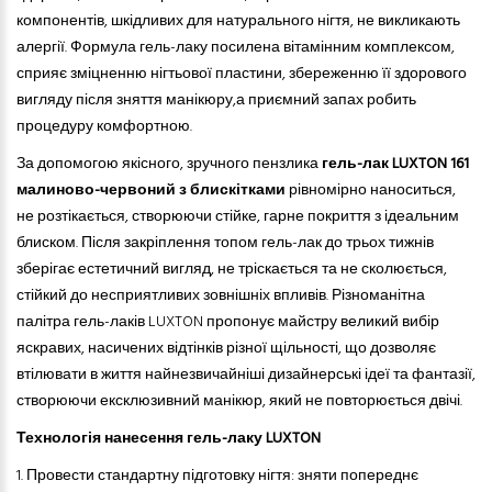
компонентів, шкідливих для натурального нігтя, не викликають
алергії. Формула гель-лаку посилена вітамінним комплексом,
сприяє зміцненню нігтьової пластини, збереженню її здорового
вигляду після зняття манікюру,а приємний запах робить
процедуру комфортною.
За допомогою якісного, зручного пензлика
гель-лак LUXTON 161
малиново-червоний з блискітками
рівномірно наноситься,
не розтікається, створюючи стійке, гарне покриття з ідеальним
блиском. Після закріплення топом гель-лак до трьох тижнів
зберігає естетичний вигляд, не тріскається
та
не сколюється,
стійкий до несприятливих зовнішніх впливів. Різноманітна
палітра гель-лаків LUXTON пропонує майстру великий вибір
яскравих, насичених відтінків різної щільності, що дозволяє
втілювати в життя найнезвичайніші дизайнерські ідеї та фантазії,
створюючи ексклюзивний манікюр, який не повторюється двічі.
Технологія нанесення гель-лаку LUXTON
1. Провести стандартну підготовку нігтя: зняти попереднє