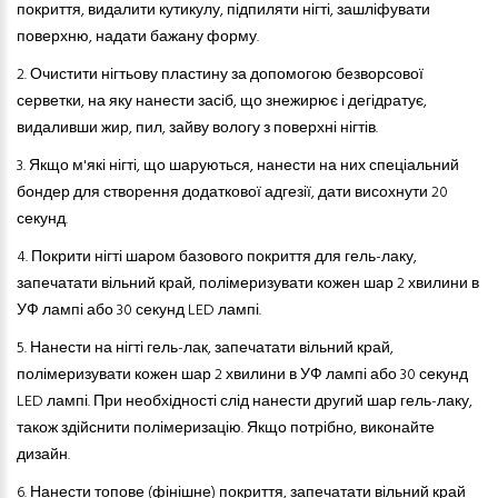
покриття, видалити кутикулу, підпиляти нігті, зашліфувати
поверхню, надати бажану форму.
2.
Очистити нігтьову пластину за допомогою безворсової
серветки, на яку нанести засіб, що знежирює і дегідратує,
видаливши жир, пил, зайву вологу з поверхні нігтів.
3.
Якщо м'які нігті, що шаруються
,
нанести на них спеціальний
бондер для створення додаткової адгезії, дати висохнути 20
секунд.
4.
Покрити нігті шаром базового покриття
для
гель-лак
у
,
запечатати вільний край, полімеризувати кожен шар 2 хвилини в
УФ лампі або 30 секунд LED лампі.
5.
Нанести на нігті гель-лак, запечатати вільний край,
полімеризувати кожен шар 2 хвилини в УФ лампі або 30 секунд
LED лампі. При необхідності слід нанести другий шар гель-лаку,
також здійснити полімеризацію. Якщо потрібно, виконайте
дизайн.
6.
Нанести топове (фінішне) покриття, запечатати вільний край