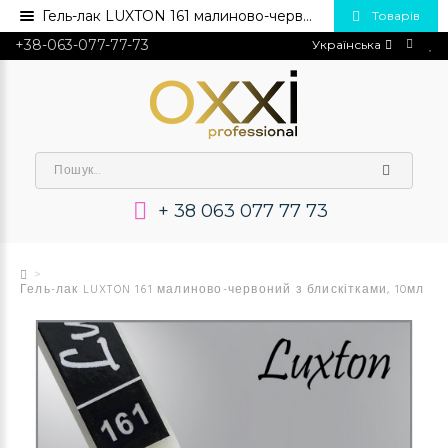
Гель-лак LUXTON 161 малиново-червоний з блискітками, 10мл 💅 Купити в Україні опт та роздріб
Товарів
+38-063-077-77-73
Українська
+ 38 063 077 77 73
Гель-лак LUXTON 161 малиново-червоний з блискітками, 10мл