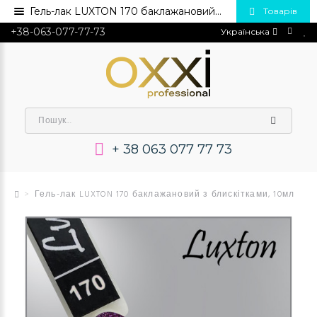
Гель-лак LUXTON 170 баклажановий з блискітками, 10мл💅 Купити в Україні опт та роздріб
Товарів
+38-063-077-77-73
Українська
+ 38 063 077 77 73
Гель-лак LUXTON 170 баклажановий з блискітками, 10мл