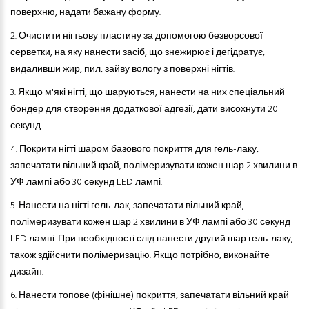
поверхню, надати бажану форму.
2.
Очистити нігтьову пластину за допомогою безворсової
серветки, на яку нанести засіб, що знежирює і дегідратує,
видаливши жир, пил, зайву вологу з поверхні нігтів.
3.
Якщо м'які нігті, що шаруються
,
нанести на них спеціальний
бондер для створення додаткової адгезії, дати висохнути 20
секунд.
4.
Покрити нігті шаром базового покриття
для
гель-лак
у
,
запечатати вільний край, полімеризувати кожен шар 2 хвилини в
УФ лампі або 30 секунд LED лампі.
5.
Нанести на нігті гель-лак, запечатати вільний край,
полімеризувати кожен шар 2 хвилини в УФ лампі або 30 секунд
LED лампі. При необхідності слід нанести другий шар гель-лаку,
також здійснити полімеризацію. Якщо потрібно, виконайте
дизайн.
6.
Нанести топове (фінішне) покриття, запечатати вільний край