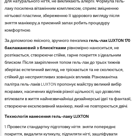
для натурального нігтя, не викликають алергії. Формула гель-
лаку посилена вітамінним комплексом, сприяє зміцненню
нігтьової пластини, збереженню її здорового вигляду після
зняття манікюру,а приємний запах робить процедуру
комфортною.
За допомогою якісного, зручного пензлика
гель-лак LUXTON 170
баклажановий з блискітками
рівномірно наноситься, не
розтікається, створюючи стійке, гарне покриття з ідеальним
блиском. Після закріплення топом гель-лак до трьох тижнів
зберігає естетичний вигляд, не тріскається
та
не сколюється,
стійкий до несприятливих зовнішніх впливів. Різноманітна
палітра гель-лаків LUXTON пропонує майстру великий вибір
яскравих, насичених відтінків різної щільності, що дозволяє
втілювати в життя найнезвичайніші дизайнерські ідеї та фантазії,
створюючи ексклюзивний манікюр, який не повторюється двічі.
Технологія нанесення гель-лаку LUXTON
1. Провести стандартну підготовку нігтя: зняти попереднє
покриття, видалити кутикулу, підпиляти нігті, зашліфувати