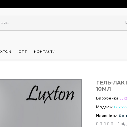
UXTON
ОПТ
КОНТАКТИ
ГЕЛЬ-ЛАК 
10МЛ
Виробники
Lux
Модель:
Luxton
Наявність:
Є в
0 від