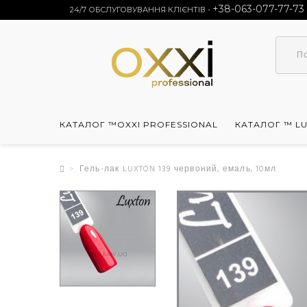
+38-063-077-77-73
24/7 ОБСЛУГОВУВАННЯ КЛІЄНТІВ -
КАТАЛОГ ™OXXI PROFESSIONAL
КАТАЛОГ ™ L
Гель-лак LUXTON 139 червоний, емаль, 10мл