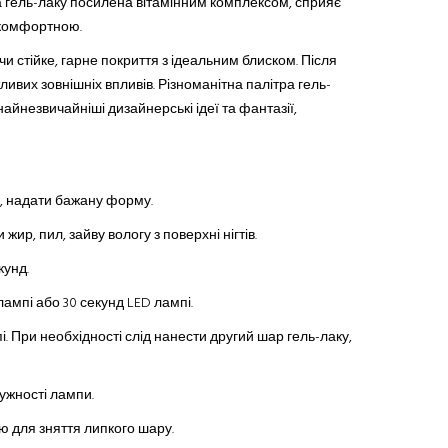
ла гель-лаку посилена вітамінним комплексом, сприяє
 комфортною.
и стійке, гарне покриття з ідеальним блиском. Після
ивих зовнішніх впливів. Різноманітна палітра гель-
найнезвичайніші дизайнерські ідеї та фантазії,
ню, надати бажану форму.
ир, пил, зайву вологу з поверхні нігтів.
кунд.
лампі або 30 секунд LED лампі.
і. При необхідності слід нанести другий шар гель-лаку,
тужності лампи.
 для зняття липкого шару.