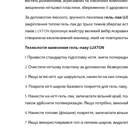
містять розчинників, агресивних
та
токсичних компоненті
зміцненню нігтьової пластини, збереженню її здоровог
За допомогою якісного, зручного пензлика
гель-лак L
закріплення топом гель-лак до трьох тижнів зберігає ес
лаків LUXTON пропонує майстру великий вибір яскравих, 
створюючи ексклюзивний манікюр, який не повторюється
Технологія нанесення гель-лаку LUXTON
1. Провести стандартну підготовку нігтя: зняти поперед
2.
Очистити нігтьову пластину за допомогою безворсової с
3.
Якщо м'які нігті, що шаруються
,
нанести на них спеціал
4.
Покрити нігті шаром базового покриття
для
гель-лак
у
5.
Нанести на нігті гель-лак, запечатати вільний край, 
також здійснити полімеризацію. Якщо потрібно, виконай
6.
Нанести топове (фінішне) покриття, запечатати вільни
7.
Якщо використовувався топ із липким шаром, видали