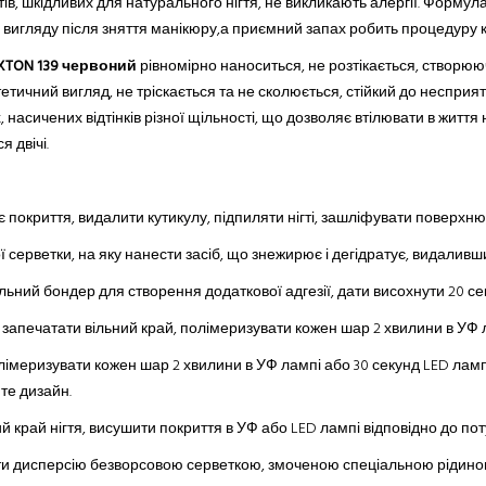
в, шкідливих для натурального нігтя, не викликають алергії. Форму
о вигляду після зняття манікюру,а приємний запах робить процедуру
UXTON
139 червоний
рівномірно наноситься, не розтікається, створююч
тетичний вигляд, не тріскається
та
не сколюється, стійкий до несприятл
насичених відтінків різної щільності, що дозволяє втілювати в життя 
 двічі.
нє покриття, видалити кутикулу, підпиляти нігті, зашліфувати поверх
ерветки, на яку нанести засіб, що знежирює і дегідратує, видаливши ж
ьний бондер для створення додаткової адгезії, дати висохнути 20 се
, запечатати вільний край, полімеризувати кожен шар 2 хвилини в УФ 
полімеризувати кожен шар 2 хвилини в УФ лампі або 30 секунд LED ламп
те дизайн.
й край нігтя, висушити покриття в УФ або LED лампі відповідно до по
ти дисперсію безворсовою серветкою, змоченою спеціальною рідиною