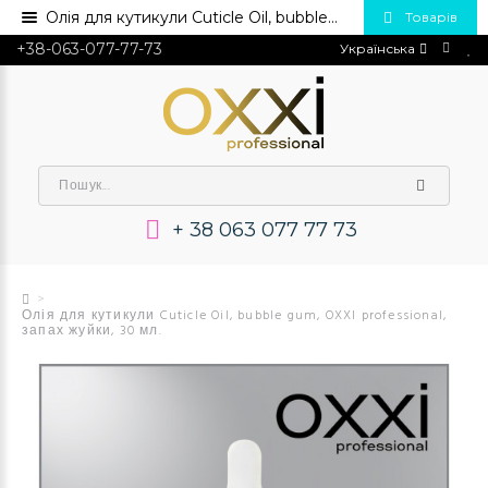
Олія для кутикули Cuticle Oil, bubble gum, OXXI professional, запах жуйки, 30 мл.💅 Купить в Украине оптом и в розницу
Товарів
+38-063-077-77-73
Українська
+ 38 063 077 77 73
Олія для кутикули Cuticle Oil, bubble gum, OXXI professional,
запах жуйки, 30 мл.