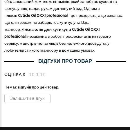
сбалансований комплекс вітамінів, який запобігає сухості та
шелушунню, надає рукам доглянутий вид. Одним з
плюсів
Cuticle Oil OXXI professional
- це прозорість, а це означає,
що олія зовсім не забарвлює кутитулу та Ваш
манікюр.
Якісна
олія для кутикули Cuticle Oil OXXI
professionall
незамінна в роботі професіоналів нігтьового
сервісу, майстрів-початківців без належного досвіду та у
любителів стійкого манікюру в домашніх умовах.
ВІДГУКИ ПРО ТОВАР
ОЦІНКА 0
Немає відгуків про цей товар.
Залишити відгук