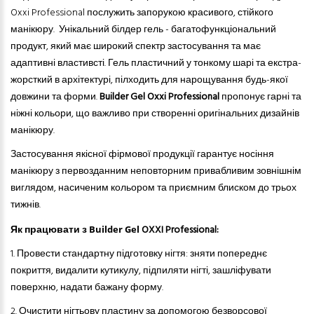
Oxxi Professional послужить запорукою красивого, стійкого
манікюру.
Унікальний білдер гель - багатофункціональний
продукт, який має широкий спектр застосування та має
адаптивні властивсті. Гель пластичний у тонкому шарі та екстра-
жорсткий в архітектурі, пілходить для нарощування будь-якої
довжини та форми.
Builder Gel Oxxi Professional
пропонує гарні та
ніжні кольори, що важливо при створенні оригінальних дизайнів
манікюру.
Застосування якісної фірмової продукції гарантує носіння
манікюру з первозданним неповторним привабливим зовнішнім
виглядом, насиченим кольором та приємним блиском до трьох
тижнів.
Як працювати з
OXXI Professional:
Builder Gel
1. Провести стандартну підготовку нігтя: зняти попереднє
покриття, видалити кутикулу, підпиляти нігті, зашліфувати
поверхню, надати бажану форму.
2.
Очистити нігтьову пластину за допомогою безворсової