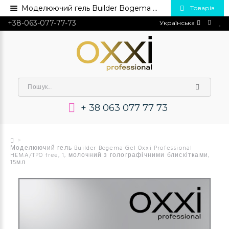
Моделюючий гель Builder Bogema Gel Oxxi Professional HEMA/TPO free, 1, молочний з голографічними блискітками, 15мл💅 Купити в Україні опт та роздріб
Товарів
+38-063-077-77-73
Українська
+ 38 063 077 77 73
Моделюючий гель Builder Bogema Gel Oxxi Professional
HEMA/TPO free, 1, молочний з голографічними блискітками,
15мл