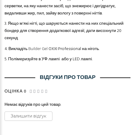
серветки, на яку нанести засіб, що знежирює і дегідратує,
видаливши жир, пил, зайву вологу з поверхні нігтів.
3.
Якщо м'які нігті, що шаруються нанести на них спеціальний
бондер для створення додаткової адгезії, дати висохнути 20
секунд.
4.
Викладіть
OXXI Professional
на ніготь.
Builder Gel
5.
Полімеризуйте в УФ лампі або у LED лампі.
ВІДГУКИ ПРО ТОВАР
ОЦІНКА 0
Немає відгуків про цей товар.
Залишити відгук