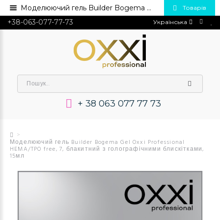
Моделюючий гель Builder Bogema Gel Oxxi Professional HEMA/TPO free, 7, блакитний з голографічними блискітками, 15мл💅 Купити в Україні опт та роздріб
Товарів
+38-063-077-77-73
Українська
+ 38 063 077 77 73
Моделюючий гель Builder Bogema Gel Oxxi Professional
HEMA/TPO free, 7, блакитний з голографічними блискітками,
15мл