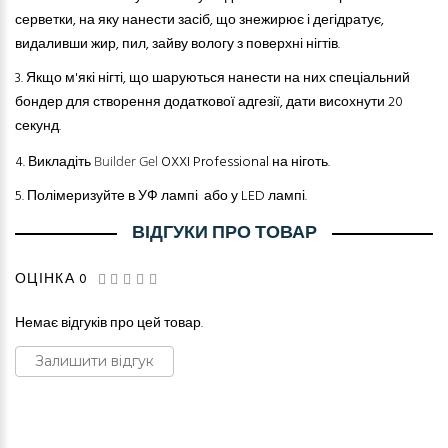
серветки, на яку нанести засіб, що знежирює і дегідратує,
видаливши жир, пил, зайву вологу з поверхні нігтів.
3.
Якщо м'які нігті, що шаруються нанести на них спеціальний
бондер для створення додаткової адгезії, дати висохнути 20
секунд.
4.
Викладіть
OXXI Professional
на ніготь.
Builder Gel
5.
Полімеризуйте в УФ лампі або у LED лампі.
ВІДГУКИ ПРО ТОВАР
ОЦІНКА 0
Немає відгуків про цей товар.
Залишити відгук