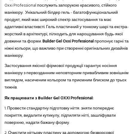
Oxxi Professional послужить запорукою красивого, стійкого
манікюру.
Унікальний білдер гель - багатофункціональний
продукт, який має широкий спектр застосування та має
адаптивні властивсті. Гель пластичний у тонкому шарі та екстра-
жорсткий в архітектурі, пілходить для нарощування будь-якої
довжини та форми.
Builder Gel Oxxi Professional
пропонує гарні та
ніжні кольори, що важливо при створенні оригінальних дизайнів
манікюру.
Застосування якісної фірмової продукції гарантує носіння
манікюру з первозданним неповторним привабливим зовнішнім
виглядом, насиченим кольором та приємним блиском до трьох
тижнів.
Як працювати з
OXXI Professional:
Builder Gel
1. Провести стандартну підготовку нігтя: зняти попереднє
покриття, видалити кутикулу, підпиляти нігті, зашліфувати
поверхню, надати бажану форму.
2.
Очистити нігтьову пластину за допомогою безворсової