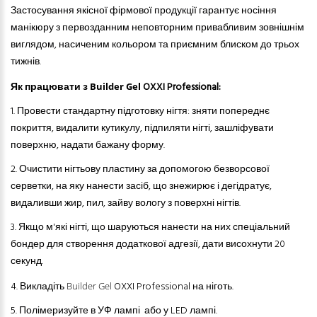
Застосування якісної фірмової продукції гарантує носіння
манікюру з первозданним неповторним привабливим зовнішнім
виглядом, насиченим кольором та приємним блиском до трьох
тижнів.
Як працювати з
OXXI Professional:
Builder Gel
1. Провести стандартну підготовку нігтя: зняти попереднє
покриття, видалити кутикулу, підпиляти нігті, зашліфувати
поверхню, надати бажану форму.
2.
Очистити нігтьову пластину за допомогою безворсової
серветки, на яку нанести засіб, що знежирює і дегідратує,
видаливши жир, пил, зайву вологу з поверхні нігтів.
3.
Якщо м'які нігті, що шаруються нанести на них спеціальний
бондер для створення додаткової адгезії, дати висохнути 20
секунд.
4.
Викладіть
OXXI Professional
на ніготь.
Builder Gel
5.
Полімеризуйте в УФ лампі або у LED лампі.