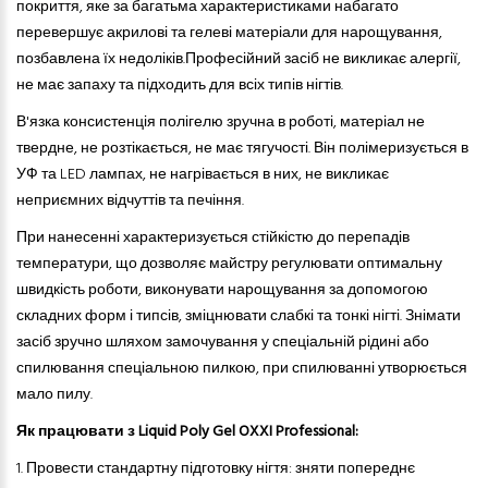
покриття, яке за багатьма характеристиками набагато
перевершує акрилові та гелеві матеріали для нарощування,
позбавлена ​​їх недоліків.
Професійний засіб не викликає алергії,
не має запаху
та
підходить для всіх типів нігтів.
В'язка консистенція полігелю зручна в роботі, матеріал не
твердне, не розтікається, не має тягучості. Він полімеризується в
УФ
та
LED лампах, не нагрівається в них, не викликає
неприємних відчуттів
та
печіння.
При нанесенні характеризується стійкістю до перепадів
температури, що дозволяє майстру регулювати оптимальну
швидкість роботи, виконувати нарощування за допомогою
складних форм і типсів, зміцнювати слабкі
та
тонкі нігті. Знімати
засіб зручно шляхом замочування у спеціальній рідині або
спилювання спеціальною пилкою, при спилюванні утворюється
мало пилу.
Як працювати з Liquid Poly Gel OXXI Professional:
1. Провести стандартну підготовку нігтя: зняти попереднє