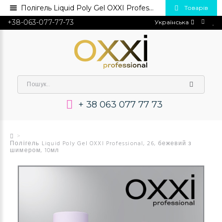
Полігель Liquid Poly Gel OXXI Professional, 26, 10мл💅 Купити в Україні опт та роздріб
Товарів
+38-063-077-77-73
Українська
+ 38 063 077 77 73
Полігель Liquid Poly Gel OXXI Professional, 26, бежевий з
шимером, 10мл