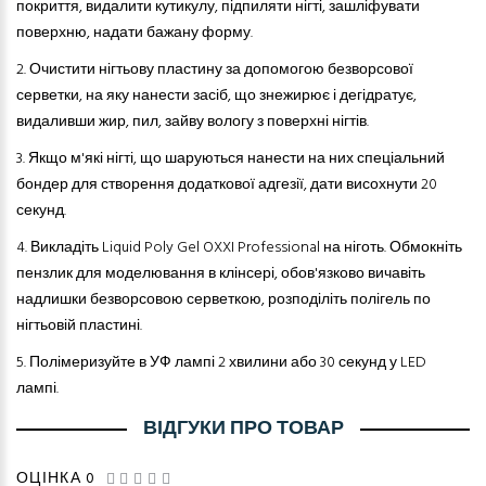
покриття, видалити кутикулу, підпиляти нігті, зашліфувати
поверхню, надати бажану форму.
2.
Очистити нігтьову пластину за допомогою безворсової
серветки, на яку нанести засіб, що знежирює і дегідратує,
видаливши жир, пил, зайву вологу з поверхні нігтів.
3.
Якщо м'які нігті, що шаруються нанести на них спеціальний
бондер для створення додаткової адгезії, дати висохнути 20
секунд.
4.
Викладіть Liquid Poly Gel OXXI Professional на ніготь. Обмокніть
пензлик для моделювання в клінсері, обов'язково вичавіть
надлишки безворсов
ою
серветк
ою
, розподіліть полігель по
нігтьовій пластині.
5.
Полімеризуйте в УФ лампі 2 хвилини або 30 секунд у LED
лампі.
ВІДГУКИ ПРО ТОВАР
ОЦІНКА 0