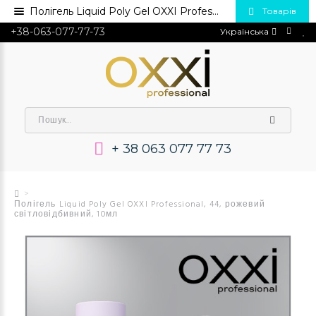
Полігель Liquid Poly Gel OXXI Professional, 44, рожевий світловідбивний, 10мл💅 Купити в Україні опт та роздріб
Товарів
+38-063-077-77-73
Українська
+ 38 063 077 77 73
Полігель Liquid Poly Gel OXXI Professional, 44, рожевий
світловідбивний, 10мл