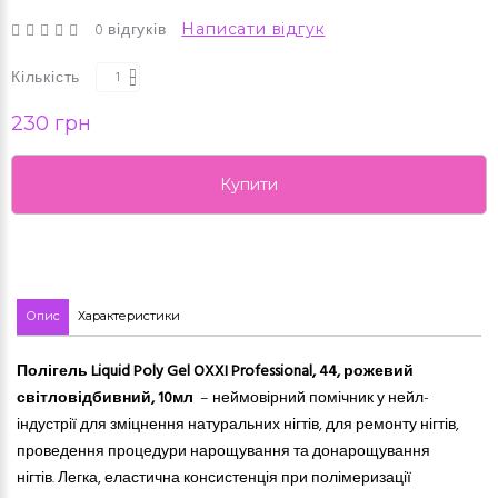
0 відгуків
Написати відгук
Кількість
230 грн
Купити
Опис
Характеристики
Полігель Liquid Poly Gel OXXI Professional, 44, рожевий
світловідбивний, 10мл
– неймовірний помічник у нейл-
індустрії для зміцнення натуральних нігтів, для ремонту нігтів,
проведення процедури нарощування та донарощування
нігтів. Легка, еластична консистенція при полімеризації