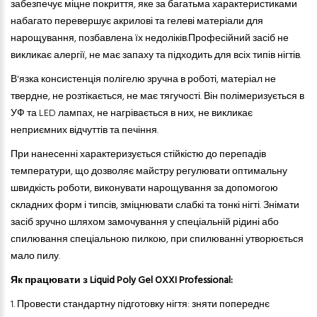
забезпечує міцне покриття, яке за багатьма характеристиками
набагато перевершує акрилові та гелеві матеріали для
нарощування, позбавлена ​​їх недоліків.
Професійний засіб не
викликає алергії, не має запаху
та
підходить для всіх типів нігтів.
В'язка консистенція полігелю зручна в роботі, матеріал не
твердне, не розтікається, не має тягучості. Він полімеризується в
УФ
та
LED лампах, не нагрівається в них, не викликає
неприємних відчуттів
та
печіння.
При нанесенні характеризується стійкістю до перепадів
температури, що дозволяє майстру регулювати оптимальну
швидкість роботи, виконувати нарощування за допомогою
складних форм і типсів, зміцнювати слабкі
та
тонкі нігті. Знімати
засіб зручно шляхом замочування у спеціальній рідині або
спилювання спеціальною пилкою, при спилюванні утворюється
мало пилу.
Як працювати з Liquid Poly Gel OXXI Professional:
1. Провести стандартну підготовку нігтя: зняти попереднє