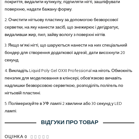
покриття, видалити кутикулу, підпиляти нігті, зашліфувати
поверхню, надати бажану форму.
2.
Очистити нігтьову пластину за допомогою безворсової
серветки, на яку нанести засіб, що знежирює і дегідратує,
видаливши жир, пил, зайву вологу з поверхні нігтів.
3.
Якщо м'які нігті, що шаруються нанести на них спеціальний
бондер для створення додаткової адгезії, дати висохнути 20
секунд.
4.
Викладіть Liquid Poly Gel OXXI Professional на ніготь. Обмокніть
пензлик для моделювання в клінсері, обов'язково вичавіть
надлишки безворсов
ою
серветк
ою
, розподіліть полігель по
нігтьовій пластині.
5.
Полімеризуйте в УФ лампі 2 хвилини або 30 секунд у LED
лампі.
ВІДГУКИ ПРО ТОВАР
ОЦІНКА 0