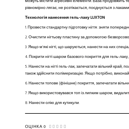
можуть містити агресивні елементи. База продовжить т
рівномірно лягає, не розтікається, поєднується з лаками
Технологія нанесення гель-лаку LUXTON
1. Провести стандартну підготовку нігтя: зняти поперед
2.
Очистити нігтьову пластину за допомогою безворсової с
3.
Якщо м'які нігті, що шаруються
,
нанести на них спеціал
4.
Покрити нігті шаром базового покриття
для
гель-лак
у
5.
Нанести на нігті гель-лак, запечатати вільний край, 
також здійснити полімеризацію. Якщо потрібно, виконай
6.
Нанести топове (фінішне) покриття, запечатати вільни
7.
Якщо використовувався топ із липким шаром, видали
8.
Нанести олію для кутикули.
ОЦІНКА 0