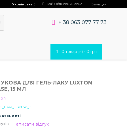
Мій Обліковий Запис
Українська
Закладки
+ 38 063 077 77 73
0 товар(ів) - 0 грн
ЧУКОВА ДЛЯ ГЕЛЬ-ЛАКУ LUXTON
SE, 15 МЛ
ton
 _Base_Luxton_15
 наявності
гуків
Написати відгук