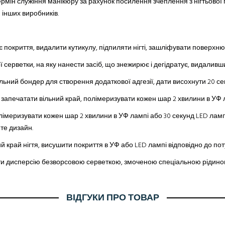
ермін служіння манікюру
за
рахунок посилення зчеплення з нігтьової 
 інших виробників.
нє покриття, видалити кутикулу, підпиляти нігті, зашліфувати поверх
ерветки, на яку нанести засіб, що знежирює і дегідратує, видаливши ж
ьний бондер для створення додаткової адгезії, дати висохнути 20 се
, запечатати вільний край, полімеризувати кожен шар 2 хвилини в УФ 
полімеризувати кожен шар 2 хвилини в УФ лампі або 30 секунд LED ламп
те дизайн.
й край нігтя, висушити покриття в УФ або LED лампі відповідно до по
ти дисперсію безворсовою серветкою, змоченою спеціальною рідиною
ВІДГУКИ ПРО ТОВАР