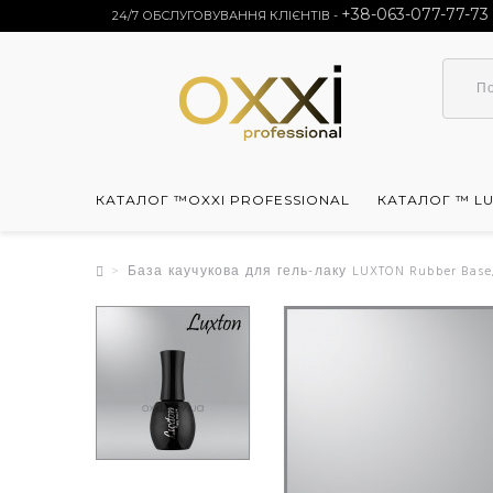
+38-063-077-77-73
24/7 ОБСЛУГОВУВАННЯ КЛІЄНТІВ -
КАТАЛОГ ™OXXI PROFESSIONAL
КАТАЛОГ ™ L
База каучукова для гель-лаку LUXTON Rubber Base,