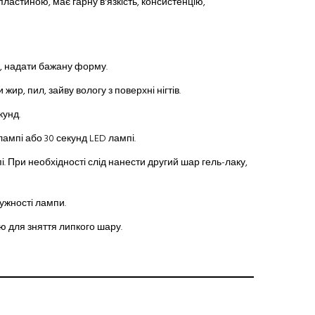
пластиною, має гарну в'язкість, консистенцію,
ню, надати бажану форму.
ир, пил, зайву вологу з поверхні нігтів.
кунд.
лампі або 30 секунд LED лампі.
і. При необхідності слід нанести другий шар гель-лаку,
тужності лампи.
 для зняття липкого шару.