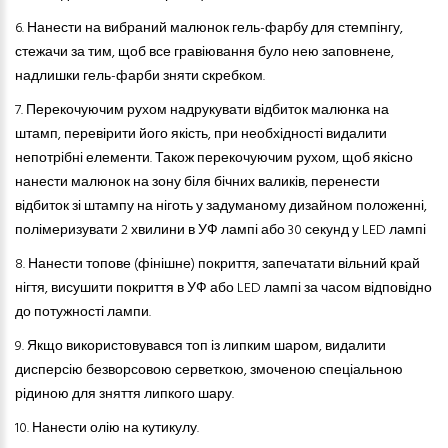
6.
Нанести на вибраний малюнок гель-фарбу для стемпінгу,
стежачи за тим, щоб все гравіювання було нею заповнене,
надлишки гель-фарби зняти скребком.
7.
Перекочуючим рухом надрукувати відбиток малюнка на
штамп, перевірити його якість, при необхідності видалити
непотрібні елементи. Також перекочуючим рухом, щоб якісно
нанести малюнок на зону біля бічних валиків, перенести
відбиток зі штампу на ніготь у задуманому дизайном положенні,
полімеризувати 2 хвилини в УФ лампі або 30 секунд у LED лампі
8.
Нанести топове (фінішне) покриття, запечатати вільний край
нігтя, висушити покриття в УФ або LED лампі за часом відповідно
до потужності лампи.
9.
Якщо використовувався топ із липким шаром, видалити
дисперсію безворсовою серветкою, змоченою спеціальною
рідиною для зняття липкого шару.
10.
Нанести олію на кутикулу.