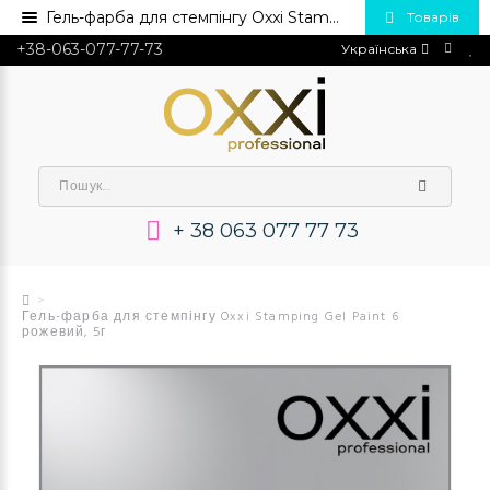
Гель-фарба для стемпінгу Oxxi Stamping Gel Paint 6 рожевий, 5г 💅 Купити в Україні опт та роздріб
Товарів
+38-063-077-77-73
Українська
+ 38 063 077 77 73
Гель-фарба для стемпінгу Oxxi Stamping Gel Paint 6
рожевий, 5г