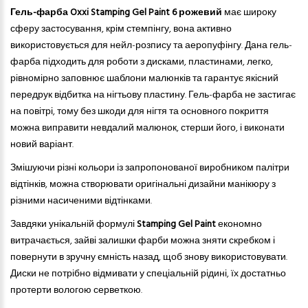
Гель-фарба Oxxi Stamping Gel Paint 6 рожевий
має широку
сферу застосування, крім стемпінгу, вона активно
використовується для нейл-розпису
та
аеропуфінгу. Дана гель-
фарба підходить для роботи з дисками, пластинами, легко,
рівномірно заповнює шаблони малюнків
та
гарантує якісн
ий
передрук відбитка на нігтьову пластину. Гель-фарба не застигає
на повітрі, тому без шкоди для нігтя
та
основного покриття
можна виправити невдалий малюнок, стерши його, і виконати
новий варіант.
Змішуючи різні кольори із запропонованої виробником палітри
відтінків, можна створювати оригінальні дизайни манікюру з
різними насиченими відтінками.
Завдяки унікальній формулі
Stamping Gel Paint
економно
витрачається, зайві залишки фарби можна зняти скребком і
повернути в зручну ємність назад, щоб знову використовувати.
Диски не потрібно відмивати у спеціальній рідині, їх достатньо
протерти вологою серветкою.