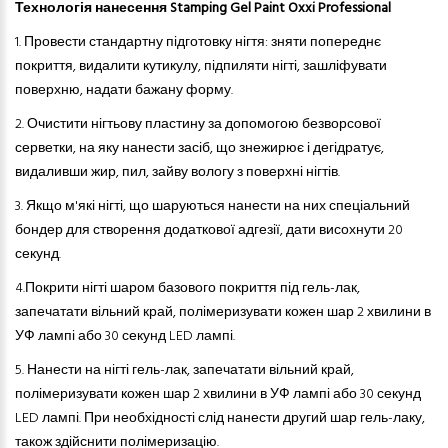
Технологія нанесення Stamping Gel Paint Oxxi Professional
1. Провести стандартну підготовку нігтя: зняти попереднє
покриття, видалити кутикулу, підпиляти нігті, зашліфувати
поверхню, надати бажану форму.
2.
Очистити нігтьову пластину за допомогою безворсової
серветки, на яку нанести засіб, що знежирює і дегідратує,
видаливши жир, пил, зайву вологу з поверхні нігтів.
3.
Якщо м'які нігті, що шаруються нанести на них спеціальний
бондер для створення додаткової адгезії, дати висохнути 20
секунд.
4.
Покрити нігті шаром базового покриття під гель-лак,
запечатати вільний край, полімеризувати кожен шар 2 хвилини в
УФ лампі або 30 секунд LED лампі.
5.
Нанести на нігті гель-лак, запечатати вільний край,
полімеризувати кожен шар 2 хвилини в УФ лампі або 30 секунд
LED лампі. При необхідності слід нанести другий шар гель-лаку,
також здійснити полімеризацію.