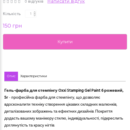
0 відгуків
Написати відгук
Кількість
150 грн
Купити
Опис
Характеристики
Гель-фарба для стемпінгу Oxxi Stamping Gel Paint
6 рожевий
,
5г
- професійна фарба для стемпінгу,
що
дозволяє
вдосконалити техніку створення цікавих складних малюнків,
деталізованих зображень
та
ефектних дизайнів. Покриття
додасть вашому манікюру стилю, індивідуальності, підкреслить
доглянутість та красу нігтів.