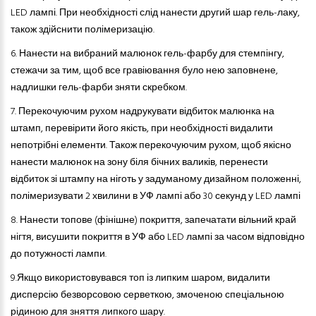
LED лампі. При необхідності слід нанести другий шар гель-лаку,
також здійснити полімеризацію.
6.
Нанести на вибраний малюнок гель-фарбу для стемпінгу,
стежачи за тим, щоб все гравіювання було нею заповнене,
надлишки гель-фарби зняти скребком.
7.
Перекочуючим рухом надрукувати відбиток малюнка на
штамп, перевірити його якість, при необхідності видалити
непотрібні елементи. Також перекочуючим рухом, щоб якісно
нанести малюнок на зону біля бічних валиків, перенести
відбиток зі штампу на ніготь у задуманому дизайном положенні,
полімеризувати 2 хвилини в УФ лампі або 30 секунд у LED лампі
8.
Нанести топове (фінішне) покриття, запечатати вільний край
нігтя, висушити покриття в УФ або LED лампі за часом відповідно
до потужності лампи.
9.
Якщо використовувався топ із липким шаром, видалити
дисперсію безворсовою серветкою, змоченою спеціальною
рідиною для зняття липкого шару.