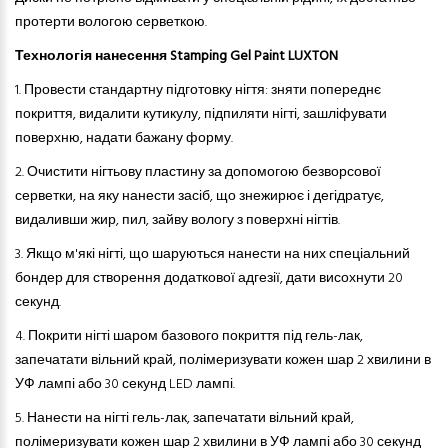
протерти вологою серветкою.
Технологія нанесення Stamping Gel Paint LUXTON
1. Провести стандартну підготовку нігтя: зняти попереднє
покриття, видалити кутикулу, підпиляти нігті, зашліфувати
поверхню, надати бажану форму.
2.
Очистити нігтьову пластину за допомогою безворсової
серветки, на яку нанести засіб, що знежирює і дегідратує,
видаливши жир, пил, зайву вологу з поверхні нігтів.
3.
Якщо м'які нігті, що шаруються нанести на них спеціальний
бондер для створення додаткової адгезії, дати висохнути 20
секунд.
4.
Покрити нігті шаром базового покриття під гель-лак,
запечатати вільний край, полімеризувати кожен шар 2 хвилини в
УФ лампі або 30 секунд LED лампі.
5.
Нанести на нігті гель-лак, запечатати вільний край,
полімеризувати кожен шар 2 хвилини в УФ лампі або 30 секунд