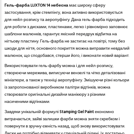
Гель-фарба LUXTON 14 небесна
має широку сферу
застосування, крім стемпінгу, вона активно використовується
для нейл-розпису та аеропуфінгу. Дана гель-фарба підходить
для роботи з дисками, пластинами, легко і рівномірно заповнює
шаблони малюнків, гарантує якісн
ий
передрук відбитка на
нігтьову пластину. Гель-фарба не застигає на повітрі, тому без
шкоди для нігтя, основного покриття можна виправити невдалий
малюнок, що сподобався, стерши його, і виконати новий варіант.
Використовувати гель-фарбу можна і для нейл-розпису,
створюючи мережива, виписуючи вензелі та чітко деталізовані
мініатюри, а також у техніці аеропуфінгу. Змішуючи різні кольори
із запропонованої виробником палітри відтінків, можна
створювати оригінальні дизайни манікюру з різними
насиченими відтінками.
Завдяки унікальній формулі
Stamping Gel Paint
економно
витрачається, зайві залишки фарби можна зняти скребком і
повернути в зручну ємність назад, щоб знову використовувати.
Диски не потрібно відмивати у спеціальній рідині, їх достатньо