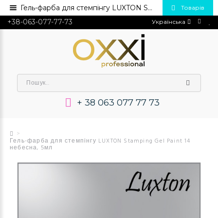
Гель-фарба для стемпінгу LUXTON Stamping Gel Paint 14 небесна, 5мл💅 Купити в Україні опт та роздріб
Товарів
+38-063-077-77-73
Українська
+ 38 063 077 77 73
Гель-фарба для стемпінгу LUXTON Stamping Gel Paint 14
небесна, 5мл