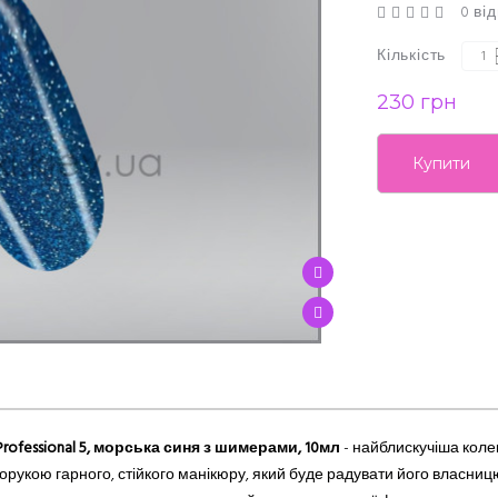
0 від
Кількість
230 грн
Купити
ofessional 5
,
морська синя з шимерами,
10мл
- найблискучіша коле
орукою гарного, стійкого манікюру, який буде радувати його власниц