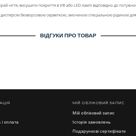
край нігтя, висушити покриття в УФ або LED лампі відповідно до потужно
и дисперсію безворсовою серветкою, змоченою спеціальною рідиною для
ВІДГУКИ ПРО ТОВАР
АЦІЯ
МІЙ ОБЛІКОВИЙ ЗАПИС
Мій обліковий запис
 і оплата
Історія замовлень
и
Подарункові сертифікати