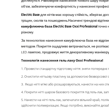
доглянутісті. Рівномірне нанесення тонкого шару покр
об'єм, забезпечуючи комфортність у нанесенні професі
Electric Base
для нігтів має хорошу стійкість, зберігає д
тріщин, сколів та пошкоджень.
Насичені трендові відтін
камуфлююча база Electric Base Oxxi Professional
точно н
різному.
За технологією нанесення камуфлююча база не відрізн
методом. Покриття ощадливо витрачається, не розтікаєть
LED лампою, продовжує життя декоративному манікюру
Технологія нанесення гель-лаку Oxxi Professional
1. Провести стандартну підготовку нігтя: зняти попереднє 
2. Очистити нігтьову пластину за допомогою безворсової сер
3. Якщо нігті м'які або розшаровуються, нанести на них сп
4. Покрити нігті шаром базового покриття під гель-лак, за
5. Нанести на нігті гель-лак, запечатати вільний край, по
здійснити полімеризацію. Якщо потрібно, виконайте дизай