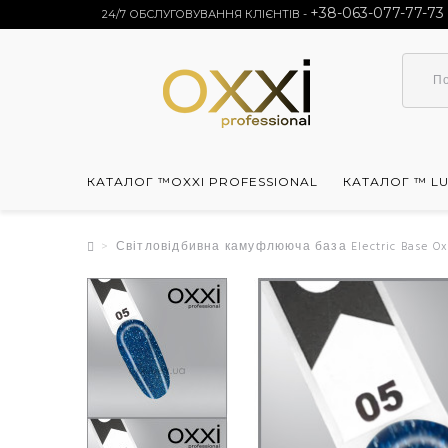
+38-063-077-77-73
24/7 ОБСЛУГОВУВАННЯ КЛІЄНТІВ -
КАТАЛОГ ™OXXI PROFESSIONAL
КАТАЛОГ ™ L
Світловідбивна камуфлююча база Electric Base Oxx