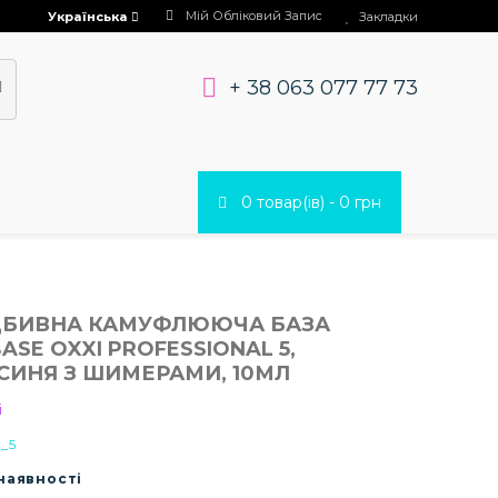
Мій Обліковий Запис
Українська
Закладки
+ 38 063 077 77 73
0 товар(ів) - 0 грн
ДБИВНА КАМУФЛЮЮЧА БАЗА
BASE OXXI PROFESSIONAL 5,
СИНЯ З ШИМЕРАМИ, 10МЛ
i
c_5
 наявності