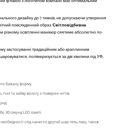
ьний флакон з логотипом компанії має оптимальний
игінального дизайну до 3 тижнів, не допускаючи утворення
имітний повсякденний образ.
Світловідбивна
при різному освітленні манікюр сяятиме абсолютно по-
шому застосуванні традиційним або краплинним
зшаровуватися, полімеризується за дві хвилини під УФ,
дати бажану форму.
пил та зайву вологу з поверхні нігтів.
унд.
бо 30 секунд LED лампі.
 необхідності слід нанести другий шар гель-лаку, також