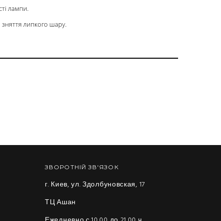
сті лампи.
 зняття липкого шару.
ЗВОРОТНІЙ ЗВ'ЯЗОК
г. Киев, ул. Здолбуновская, 17
ТЦ Ашан
Ежедневно с 10.00 до 21.00 ч.