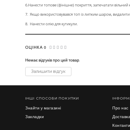
6.Нанести топове (фінішне) покриття, запечатати вільний 
7. Якщо використовувався топ із липким шаром, видалит
8. Нанести олію для кутикули.
ОЦІНКА 0
Немає відгуків про цей товар.
Залишити відгук
ІНШІ СПОСОБИ ПОКУПКИ
ІНФОРМ
Знайти у магазині
Про нас
Закладки
Доставка
Контакт