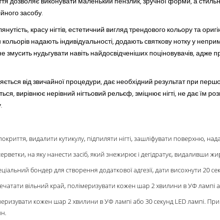
иття дозволяє виконувати маленький пензлик, зручної форми, а стил
йного засобу.
оглянутість, красу нігтів, естетичний вигляд трендового кольору та ор
ки кольорів надають індивідуальності, додають святкову нотку у непр
е змусить нудьгувати навіть найдосвідченіших поціновувачів, адже 
яється від звичайної процедури, дає необхідний результат при пер
ся, вирівнює нерівний нігтьовий рельєф, зміцнює нігті, не дає їм ро
.
покриття, видалити кутикулу, підпиляти нігті, зашліфувати поверхню, на
ветки, на яку нанести засіб, який знежирює і дегідратує, видаливши жир, 
еціальний бондер для створення додаткової адгезії, дати висохнути 20 сек
печатати вільний край, полімеризувати кожен шар 2 хвилини в УФ лампі а
лімеризувати кожен шар 2 хвилини в УФ лампі або 30 секунд LED лампі. При
н.