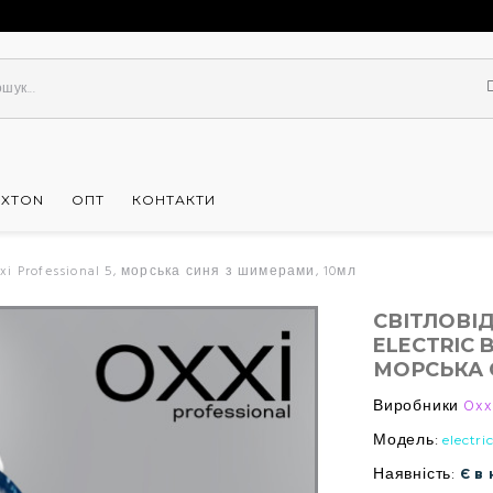
UXTON
ОПТ
КОНТАКТИ
i Professional 5, морська синя з шимерами, 10мл
СВІТЛОВІ
ELECTRIC 
МОРСЬКА 
Виробники
Oxx
Модель:
electri
Наявність:
Є в