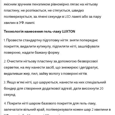
якісним зручним пензликом рівномірно лягає на нігтьову
пластину, не розтікається, не стягується, швидко
полімеризується, за лічені секунди в LED лампі або за пару
хвилин в УФ лампі.
Технологія нанесення гель-лаку LUXTON
1. Провести стандартну підготовку нігтя: зняти попереднє
покриття, видалити кутикулу, підпиляти нігті, зашліфувати
поверхню, надати бажану форму.
2.
Очистити нігтьову пластину за допомогою безворсової
серветки, на яку нанести засіб, що знежирює і дегідратує,
видаливши жир, пил, зайву вологу з поверхні нігтів.
3.
Якщо м'які нігті, що шаруються
,
нанести на них спеціальний
бондер для створення додаткової адгезії, дати висохнути 20
секунд.
4.
Покрити нігті шаром базового покриття
для
гель-лак
у
,
запечатати вільний край, полімеризувати кожен шар 2 хвилини в