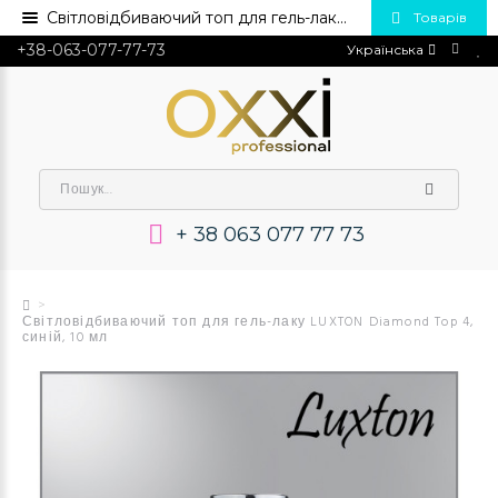
Світловідбиваючий топ для гель-лаку LUXTON Diamond Top 4, синій, 10 мл 💅 Купити в Україні опт та роздріб
Товарів
+38-063-077-77-73
Українська
+ 38 063 077 77 73
Світловідбиваючий топ для гель-лаку LUXTON Diamond Top 4,
синій, 10 мл