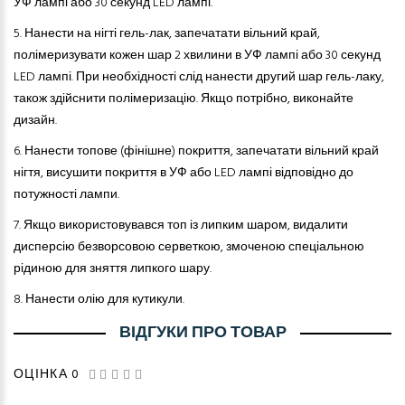
УФ лампі або 30 секунд LED лампі.
5.
Нанести на нігті гель-лак, запечатати вільний край,
полімеризувати кожен шар 2 хвилини в УФ лампі або 30 секунд
LED лампі. При необхідності слід нанести другий шар гель-лаку,
також здійснити полімеризацію. Якщо потрібно, виконайте
дизайн.
6.
Нанести топове (фінішне) покриття, запечатати вільний край
нігтя, висушити покриття в УФ або LED лампі відповідно до
потужності лампи.
7.
Якщо використовувався топ із липким шаром, видалити
дисперсію безворсовою серветкою, змоченою спеціальною
рідиною для зняття липкого шару.
8.
Нанести олію для кутикули.
ВІДГУКИ ПРО ТОВАР
ОЦІНКА 0