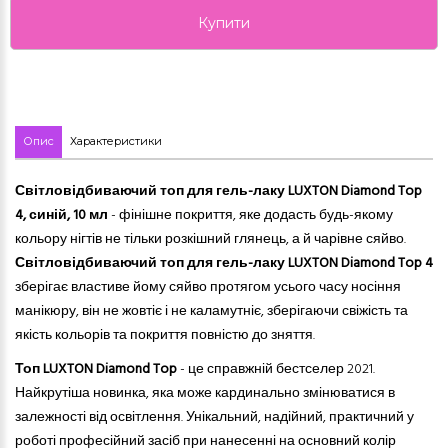
Купити
Опис
Характеристики
Світловідбиваючий топ для гель-лаку LUXTON Diamond Top
4, синій, 10 мл
- фінішне покриття, яке додасть будь-якому
кольору нігті
в
не тільки розкішний глянець, а й чарівне сяйво.
Світловідбиваючий топ для гель-лаку LUXTON Diamond Top 4
зберігає властиве йому сяйво протягом усього часу
носіння
манікюру, він не жовтіє і не каламутніє, зберігаючи свіжість та
якість кольорів та покриття повністю до зняття.
Топ LUXTON Diamond Top
- це справжній бестселер 2021.
Найкрутіша новинка, яка може кардинально змінюватися в
залежності від освітлення. Унікальний, надійний, практичний у
роботі професійний засіб при нанесенні на основний колір