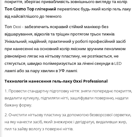
покриття, зберігає привабливість зовнішнього вигляду та колір.
Топ Cosmo Top глітерний
перевтілює будь-який колір гель лаку
від найсвітлішого до темного.
Топ Oxxi - забезпечить яскравий стійкий манікюр без
відшарування, відколів та тріщин протягом трьох тижнів.
Унікальний, надійний, практичний у роботі професійний засіб
при нанесенні на основний колір якісним зручним пензликом
рівномірно лягає на нігтьову пластину, не розтікається, не
стягується, швидко полімеризується за лічені секунди в LED
лампі або за пару хвилин в УФ лампі.
Технологія нанесення гель-лаку Oxxi Professional
1. Провести стандартну підготовку нігтя: зняти попереднє покриття,
видалити кутикулу, підпиляти нігті, зашліфувати поверхню, надати
бажану форму.
2. Очистити нігтьову пластину за допомогою безворсової серветки,
на яку нанести засіб, який знежирює і дегідратує, видаливши жир,
пил та зайву вологу з поверхні нігтів.