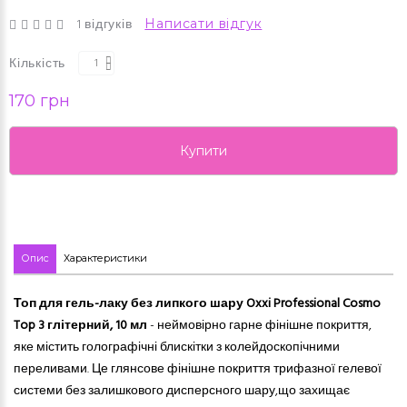
1 відгуків
Написати відгук
Кількість
170 грн
Купити
Опис
Характеристики
Топ для гель-лаку без липкого шару Oxxi Professional Cosmo
Top 3 глітерний, 10 мл
- неймовірно гарне фінішне покриття,
яке містить голографічні блискітки з колейдоскопічними
переливами­. Це глянсове фінішне покриття трифазної гелевої
системи без залишкового дисперсного шару,що захищає