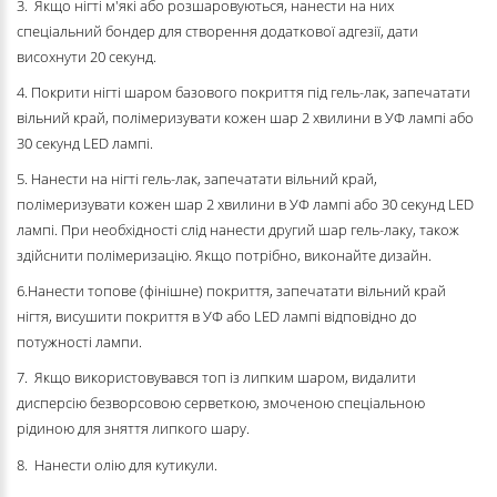
3. Якщо нігті м'які або розшаровуються, нанести на них
спеціальний бондер для створення додаткової адгезії, дати
висохнути 20 секунд.
4. Покрити нігті шаром базового покриття під гель-лак, запечатати
вільний край, полімеризувати кожен шар 2 хвилини в УФ лампі або
30 секунд LED лампі.
5. Нанести на нігті гель-лак, запечатати вільний край,
полімеризувати кожен шар 2 хвилини в УФ лампі або 30 секунд LED
лампі. При необхідності слід нанести другий шар гель-лаку, також
здійснити полімеризацію. Якщо потрібно, виконайте дизайн.
6.Нанести топове (фінішне) покриття, запечатати вільний край
нігтя, висушити покриття в УФ або LED лампі відповідно до
потужності лампи.
7. Якщо використовувався топ із липким шаром, видалити
дисперсію безворсовою серветкою, змоченою спеціальною
рідиною для зняття липкого шару.
8. Нанести олію для кутикули.