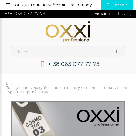
Топ для гель-лаку без липкого шару Oxxi Professional Cosmo Top 3 глітерний, 10 мл 💅 Купити в Україні опт та роздріб
Товарів
+38-063-077-77-73
Українська
+ 38 063 077 77 73
Топ для гель-лаку без липкого шару Oxxi Professional Cosmo
Top 3 глітерний, 10 мл