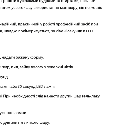
зі роботи з усілякими пудрами та втирками, оскільки
гом усього часу використання манікюру, він не жовтіє
 надійний, практичний у роботі професійний засіб при
я, швидко полімеризується, за лічені секунди в LED
ню, надати бажану форму.
ир, пил, зайву вологу з поверхні нігтів.
кунд.
лампі або 30 секунд LED лампі.
і. При необхідності слід нанести другий шар гель-лаку,
тужності лампи.
 для зняття липкого шару.