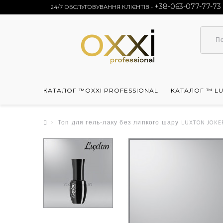
+38-063-077-77-73
24/7 ОБСЛУГОВУВАННЯ КЛІЄНТІВ -
КАТАЛОГ ™OXXI PROFESSIONAL
КАТАЛОГ ™ L
Топ для гель-лаку без липкого шару LUXTON JOKER