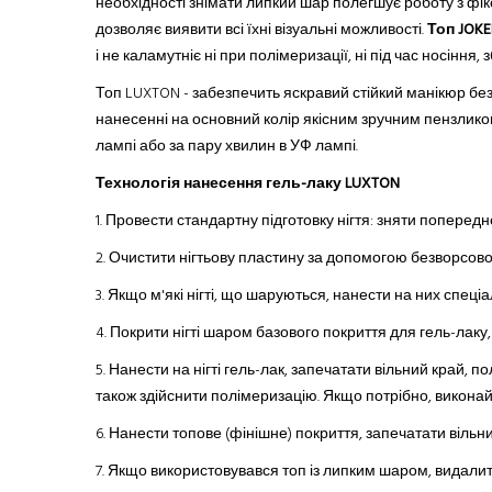
необхідності знімати липкий шар полегшує роботу з фікс
дозволяє виявити всі їхні візуальні можливості.
Топ
JOKE
і не каламутніє ні при полімеризації, ні під час носіння, 
Топ LUXTON - забезпечить яскравий стійкий манікюр без 
нанесенні на основний колір якісним зручним пензликом 
лампі або за пару хвилин в УФ лампі.
Технологія нанесення гель-лаку LUXTON
1. Провести стандартну підготовку нігтя: зняти поперед
2.
Очистити нігтьову пластину за допомогою безворсової с
3.
Якщо м'які нігті, що шаруються
,
нанести на них спеціал
4.
Покрити нігті шаром базового покриття
для
гель-лак
у
5.
Нанести на нігті гель-лак, запечатати вільний край, 
також здійснити полімеризацію. Якщо потрібно, виконай
6.
Нанести топове (фінішне) покриття, запечатати вільни
7.
Якщо використовувався топ із липким шаром, видали