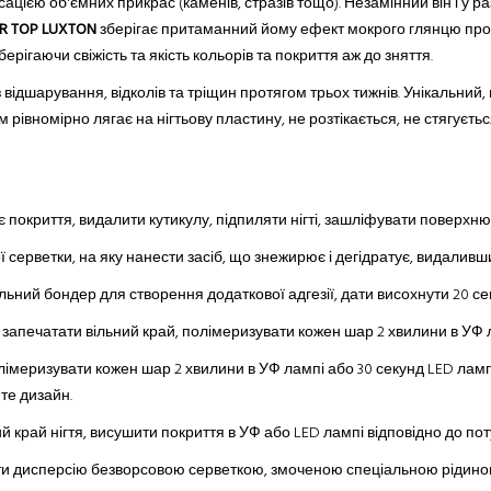
ацією об'ємних прикрас (каменів, стразів тощо). Незамінний він і у ра
R TOP
LUXTON
зберігає притаманний йому ефект мокрого глянцю протя
зберігаючи свіжість та якість кольорів та покриття аж до зняття.
відшарування, відколів та тріщин протягом трьох тижнів. Унікальний,
рівномірно лягає на нігтьову пластину, не розтікається, не стягуєтьс
нє покриття, видалити кутикулу, підпиляти нігті, зашліфувати поверх
ерветки, на яку нанести засіб, що знежирює і дегідратує, видаливши ж
ьний бондер для створення додаткової адгезії, дати висохнути 20 се
, запечатати вільний край, полімеризувати кожен шар 2 хвилини в УФ 
полімеризувати кожен шар 2 хвилини в УФ лампі або 30 секунд LED ламп
те дизайн.
й край нігтя, висушити покриття в УФ або LED лампі відповідно до по
ти дисперсію безворсовою серветкою, змоченою спеціальною рідиною