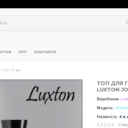
UXTON
ОПТ
КОНТАКТИ
 TOP, 10 мл
ТОП ДЛЯ 
LUXTON JO
Виробники
Lux
Модель:
JOKER
Наявність:
Є в
0 від