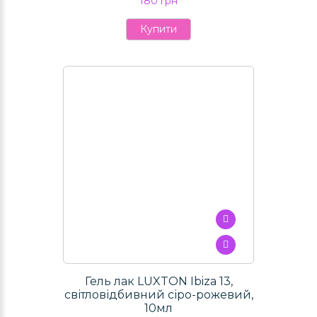
180 грн
Купити
Гель лак LUXTON Ibiza 13,
світловідбивний сіро-рожевий,
10мл