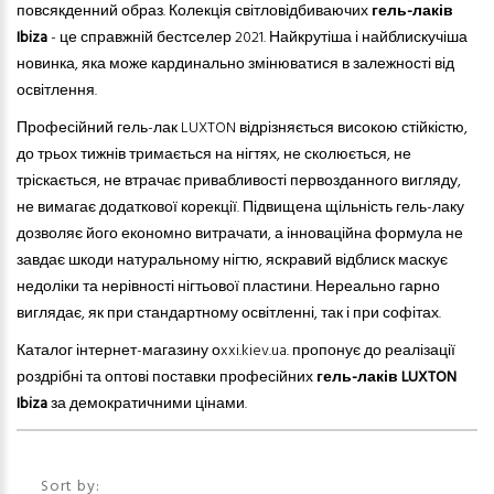
повсякденний образ. Колекція світловідбиваючих
гель-лаків
Ibiza
- це справжній бестселер 2021. Найкрутіша і найблискучіша
новинка, яка може кардинально змінюватися в залежності від
освітлення.
Професійний гель-лак LUXTON відрізняється високою стійкістю,
до трьох тижнів тримається на нігтях, не сколюється, не
тріскається, не втрачає привабливості первозданного вигляду,
не вимагає додаткової корекції. Підвищена щільність гель-лаку
дозволяє його економно витрачати, а інноваційна формула не
завдає шкоди натуральному нігтю, яскравий відблиск маскує
недоліки та нерівності нігтьової пластини. Нереально
гарно
виглядає, як при стандартному освітленні, так і при софітах.
Каталог інтернет-магазину оxxi.kiev.ua. пропонує до реалізації
роздрібні та оптові поставки професійних
гель-лаків LUXTON
Ibiza
за демократичними цінами.
Sort by: