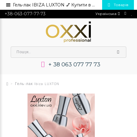
Гель-лак IBIZA LUXTON 💅 Купити в Україні опт та роздріб
Товарів
+38-063-077-77-73
Українська
+ 38 063 077 77 73
Гель-лак Ibiza LUXTON