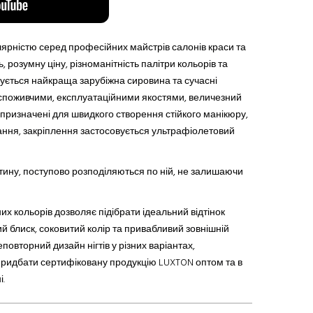
рністю серед професійних майстрів салонів краси та
ь, розумну ціну, різноманітність палітри кольорів
та
овується найкраща зарубіжна сировина
та
сучасні
споживч
ими
, експлуатаційн
ими
якост
ями
, величезний
призначені для швидкого створення стійкого манікюру,
ання, закріплення застосовується ультрафіолетовий
тину, поступово розподіля
ю
ться по ній, не залишаючи
 кольорів дозволяє підібрати ідеальний відтінок
ий блиск, соковитий колір
та
привабливий зовнішній
повторний дизайн нігтів у різних варіантах,
ридбати сертифіковану продукцію LUXTON оптом та в
і.