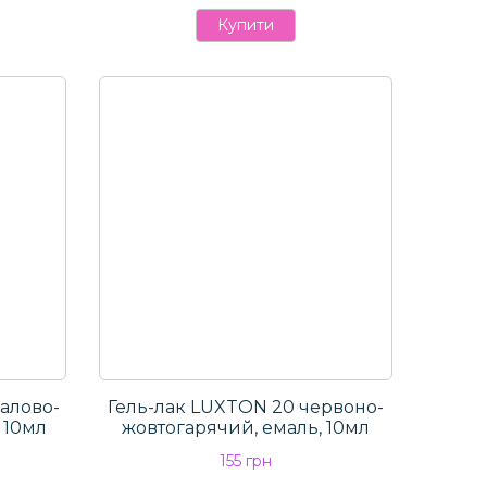
Купити
алово-
Гель-лак LUXTON 20 червоно-
 10мл
жовтогарячий, емаль, 10мл
155 грн