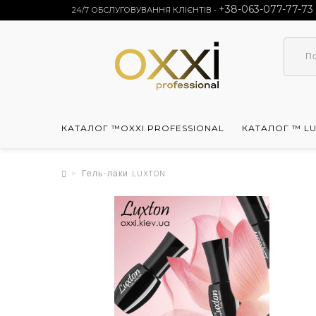
+38-063-077-77-73
24/7 ОБСЛУГОВУВАННЯ КЛІЄНТІВ -
КАТАЛОГ ™OXXI PROFESSIONAL
КАТАЛОГ ™ L
Гель-лаки LUXTON