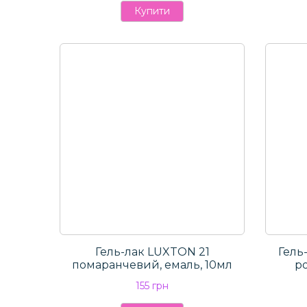
Купити
Гель-лак LUXTON 21
Гель
помаранчевий, емаль, 10мл
р
155 грн