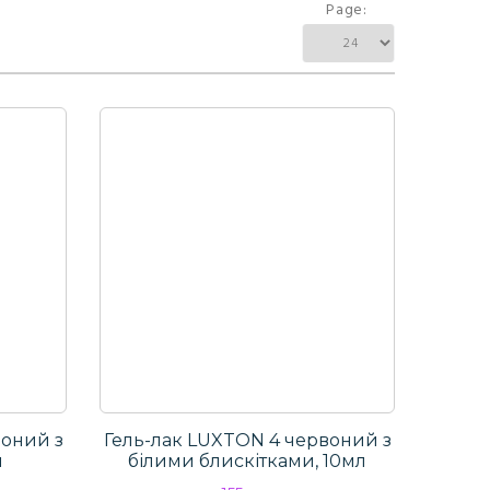
Page:
воний з
Гель-лак LUXTON 4 червоний з
л
білими блискітками, 10мл