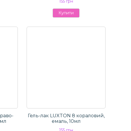
155 грн
Купити
раво-
Гель-лак LUXTON 8 кораловий,
0мл
емаль, 10мл
155 грн