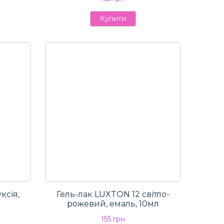
Купити
ксія,
Гель-лак LUXTON 12 світло-
рожевий, емаль, 10мл
155 грн