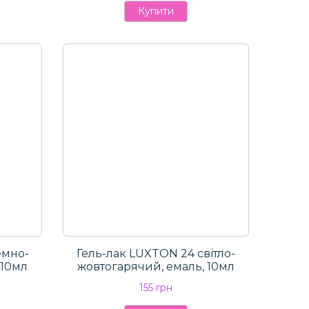
Купити
емно-
Гель-лак LUXTON 24 світло-
 10мл
жовтогарячий, емаль, 10мл
155 грн