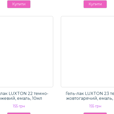
Купити
Купити
-лак LUXTON 22 темно-
Гель-лак LUXTON 23 т
ожевий, емаль, 10мл
жовтогарячий, емаль,
155 грн
155 грн