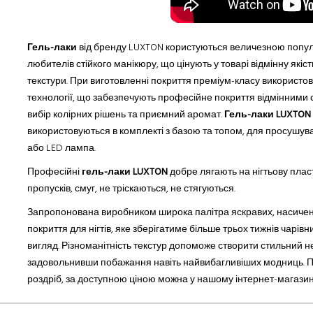
Гель-лаки
від бренду LUXTON користуються величезною популя
любителів стійкого манікюру, що цінують у товарі відмінну якіст
текстури. При виготовленні покриття преміум-класу використ
технології, що забезпечу
ють
професійне покриття відмінн
ими
вибір колірних рішень
та
приємний аромат.
Гель-лаки LUXTON
використовуються в комплекті з базою та топом, для просушув
або LED лампа.
Професійні
гель-лаки LUXTON
добре лягають на нігтьову плас
п
ропусків
, смуг, не тріскаються, не стягуються.
Запропонована виробником широка палітра яскравих, насичених
покриття для нігтів, яке зберігатиме більше трьох тижнів чарівн
вигляд. Різноманітність текстур допоможе створити стильний не
задовольнивши побажання навіть найвибагливіших модниць. П
роздріб, за доступною ціною можна у нашому інтернет-магазин