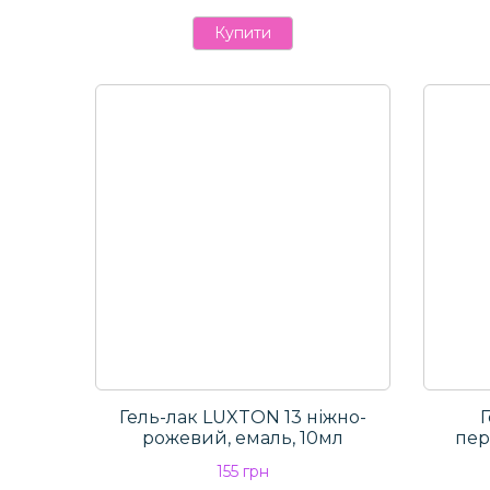
Купити
Гель-лак LUXTON 13 ніжно-
Г
рожевий, емаль, 10мл
пер
155 грн