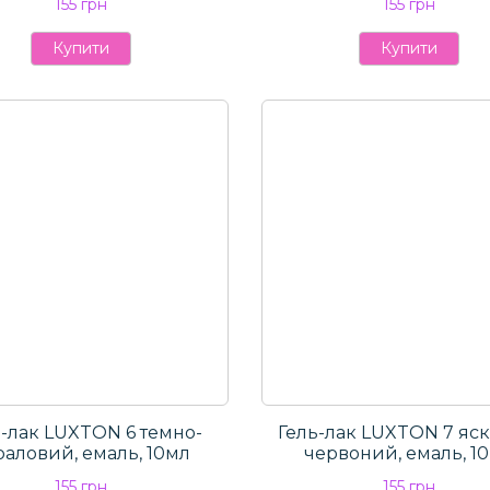
155 грн
155 грн
Купити
Купити
ь-лак LUXTON 6 темно-
Гель-лак LUXTON 7 яск
раловий, емаль, 10мл
червоний, емаль, 1
155 грн
155 грн