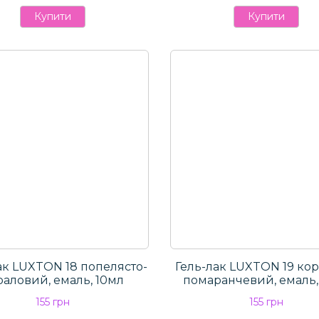
Купити
Купити
ак LUXTON 18 попелясто-
Гель-лак LUXTON 19 кор
раловий, емаль, 10мл
помаранчевий, емаль,
155 грн
155 грн