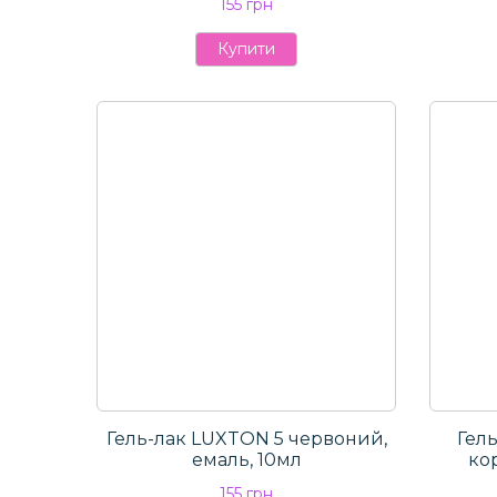
155 грн
Купити
Гель-лак LUXTON 5 червоний,
Гел
емаль, 10мл
ко
155 грн