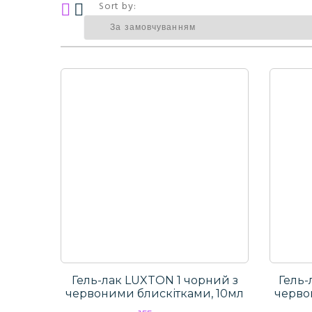
Sort by:
Гель-лак LUXTON 1 чорний з
Гель-
червоними блискітками, 10мл
черво