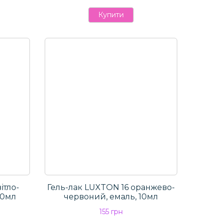
Купити
ітло-
Гель-лак LUXTON 16 оранжево-
10мл
червоний, емаль, 10мл
155 грн