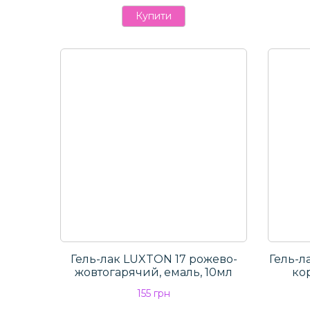
Купити
Гель-лак LUXTON 17 рожево-
Гель-л
жовтогарячий, емаль, 10мл
ко
155 грн