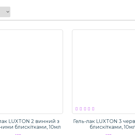
лак LUXTON 2 винний з
Гель-лак LUXTON 3 чер
ними блискітками, 10мл
блискітками, 10м