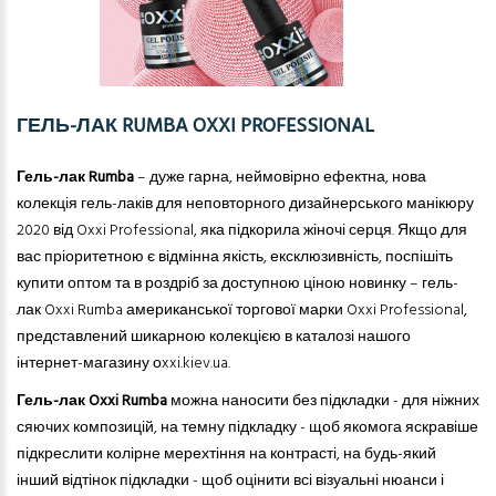
ГЕЛЬ-ЛАК RUMBA OXXI PROFESSIONAL
Гель-лак Rumba
– дуже гарна, неймовірно ефектна, нова
колекція гель-лаків для неповторного дизайнерського манікюру
2020 від Oxxi Professional, яка підкорила жіночі серця. Якщо для
вас пріоритетною є відмінна якість, ексклюзивність, поспішіть
купити оптом та в роздріб за доступною ціною новинку – гель-
лак Oxxi Rumba американської торгової марки Oxxi Professional,
представлений шикарною колекцією в каталозі нашого
інтернет-магазину оxxi.kiev.ua.
Гель-лак
Oxxi Rumba
можна наносити без підкладки - для ніжних
сяючих композицій, на темну підкладку - щоб якомога яскравіше
підкреслити колірне мерехтіння на контрасті, на будь-який
інший відтінок підкладки - щоб оцінити всі візуальні нюанси і