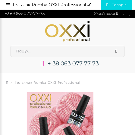
Гель-лак Rumba OXXI Professional 💅 Купити в Україні опт та роздріб
Товарів
+38-063-077-77-73
Українська
+ 38 063 077 77 73
Гель-лак Rumba OXXI Professional