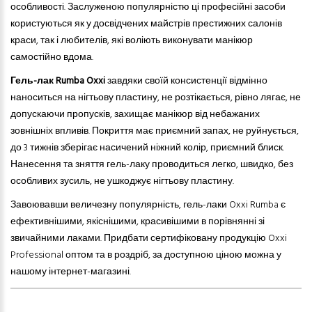
особливості. Заслуженою популярністю ці професійні засоби
користуються як у досвідчених майстрів престижних салонів
краси, так і любителів, які воліють виконувати манікюр
самостійно вдома.
Гель-лак Rumba Oxxi
завдяки своїй консистенції відмінно
наноситься на нігтьову пластину, не розтікається, рівно лягає, не
допускаючи пропусків, захищає манікюр від небажаних
зовнішніх впливів. Покриття має приємний запах, не руйнується,
до 3 тижнів зберігає насичений ніжний колір, приємний блиск.
Нанесення та зняття гель-лаку проводиться легко, швидко, без
особливих зусиль, не ушкоджує нігтьову пластину.
Завоювавши величезну популярність, гель-лаки Oxxi Rumba є
ефективнішими, якіснішими, красивішими в порівнянні зі
звичайними лаками. Придбати сертифіковану продукцію Oxxi
Professional оптом та в роздріб, за доступною ціною можна у
нашому інтернет-магазині.