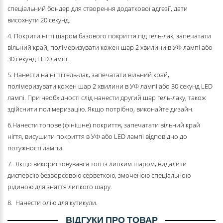
спеціальний бондер для створення додаткової адгезії, дати
висохнути 20 секунд.
4. Покрити нігті шаром базового покриття під гель-лак, запечатати
вільний край, полімеризувати кожен шар 2 хвилини в УФ лампі або
30 секунд LED лампі.
5. Нанести на нігті гель-лак, запечатати вільний край,
полімеризувати кожен шар 2 хвилини в УФ лампі або 30 секунд LED
лампі. При необхідності слід нанести другий шар гель-лаку, також
здійснити полімеризацію. Якщо потрібно, виконайте дизайн.
6.Нанести топове (фінішне) покриття, запечатати вільний край
нігтя, висушити покриття в УФ або LED лампі відповідно до
потужності лампи.
7. Якщо використовувався топ із липким шаром, видалити
дисперсію безворсовою серветкою, змоченою спеціальною
рідиною для зняття липкого шару.
8. Нанести олію для кутикули.
ВІДГУКИ ПРО ТОВАР