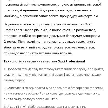
посилена вітамінним комплексом, сприяє зміцненню нігтьової
пластини, збереженню її здорового вигляду після зняття
манікюру, а приємний запах робить процедуру комфортною.
За допомогою якісного, зручного пензлика гель-лак Oxxi
Professional Granite рівномірно наноситься, не розтікається,
створюючи стійке покриття з ідеальним блискучим глянцевим
блиском. Після закріплення топом гель-лак до трьох тижнів
зберігає естетичний вигляд, не тріскається, не сколюється,
стійкий до несприятливих зовнішніх впливів.
Технологія нанесення гель-лаку Oxxi Professional
1. Провести стандартну підготовку нігтя: зняти попереднє покриття,
видалити кутикулу, підпиляти нігті, зашліфувати поверхню, надати
бажану форму.
2. Очистити нігтьову пластину за допомогою безворсової серветки,
на яку нанести засіб, який знежирює і дегідратує, видаливши жир,
пил та зайву вологу з поверхні нігтів.
3. Якщо нігті м'які або розшаровуються, нанести на них