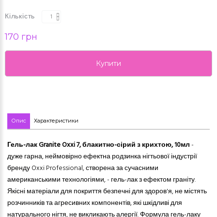
Кількість
170 грн
Купити
Опис
Характеристики
Гель-лак Granite Oxxi 7,
блакитно-сірий з крихтою,
10мл
-
дуже гарна, неймовірно ефектна родзинка нігтьової індустрії
бренду Oxxi Professional, створена за сучасними
американськими технологіями, - гель-лак з ефектом граніту.
Якісні матеріали для покриття безпечні для здоров'я, не містять
розчинників та агресивних компонентів, які шкідливі для
натурального нігтя, не викликають алергії. Формула гель-лаку