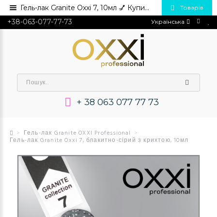
Гель-лак Granite Oxxi 7, 10мл 💅 Купити в Україні опт та роздріб
Товарів
+38-063-077-77-73
Українська
+ 38 063 077 77 73
Гель-лак Granite OXXI Professional
Гель-лак Granite Oxxi 7, блакитно-сірий з крихтою, 10мл